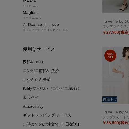
INED L
イネド エル
Maglie L
マーリエ エル
7-IDconcept. L size
ラップライクス
セブンアイディーコンセプト エル
￥27,500(税込
便利なサービス
50%
OFF
後払い.com
コンビニ前払い決済
auかんたん決済
Paidy翌月払い（コンビニ/銀行）
楽天ペイ
再値下げ
Amazon Pay
ギフトラッピングサービス
ラップスカート
￥38,500(税込
14時までのご注文で｢当日発送｣