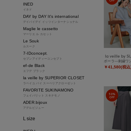
OFF
INED
イネド
DAY by DAY It's international
デイバイデイ イッツインターナショナル
Maglie le cassetto
マーリエ ル カセット
Le Souk
ルスーク
7-IDconcept.
セブンアイディーコンセプト
ボーラ―刺繍
ef-de Black
￥41,580(税込
エフデ ブラック
la veille by SUPERIOR CLOSET
ラベイユ バイ スーペリアクローゼット
FAVORITE SUKINAMONO
50%
フェイバリット スキナモノ
OFF
ADER.bijoux
アデルビジュー
L size