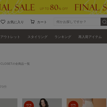
お気に入り
カート
アウトレット
スタイリング
ランキング
再入荷アイテム
RIOR CLOSETの全商品一覧
70件
40%
60%