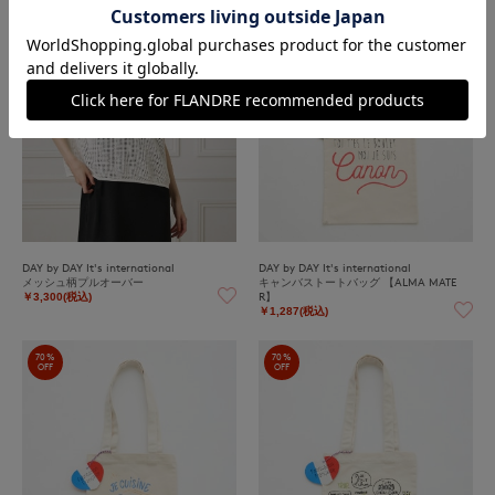
70%
70%
OFF
OFF
DAY by DAY It's international
DAY by DAY It's international
メッシュ柄プルオーバー
キャンバストートバッグ 【ALMA MATE
R】
￥3,300(税込)
￥1,287(税込)
70%
70%
OFF
OFF