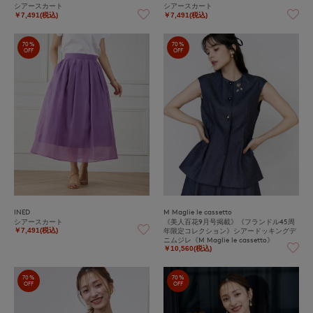
シアースカート
シアースカート
￥7,491(税込)
￥7,491(税込)
70%
70%
OFF
OFF
INED
M Maglie le cassetto
シアースカート
《美人百花9月号掲載》《フランドル45周
年限定コレクション》シアードッキングデ
￥7,491(税込)
ニムジレ《M Maglie le cassetto》
￥10,560(税込)
70%
70%
OFF
OFF