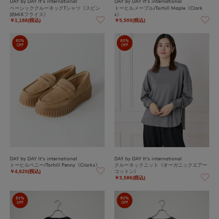
DAY by DAY It's international
DAY by DAY It's international
ベーシッククルーネックTシャツ《スビン
トーヒルメープル/Torhill Maple《Clark
綿MIXフライス》
s》
￥1,188(税込)
￥5,500(税込)
80%
80%
OFF
OFF
DAY by DAY It's international
DAY by DAY It's international
トーヒルペニー/Torhill Penny《Clarks》
クルーネックニット《オーガニックエアー
コットン》
￥4,620(税込)
￥3,586(税込)
80%
80%
OFF
OFF