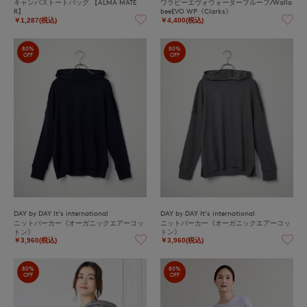
キャンバストートバッグ 【ALMA MATE
ワラビーエヴォウォータープルーフ/Walla
R】
beeEVO WP《Clarks》
￥1,287(税込)
￥4,400(税込)
80%
80%
OFF
OFF
DAY by DAY It's international
DAY by DAY It's international
ニットパーカー《オーガニックエアーコッ
ニットパーカー《オーガニックエアーコッ
トン》
トン》
￥3,960(税込)
￥3,960(税込)
80%
80%
OFF
OFF