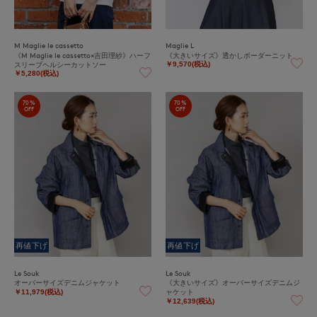
M Maglie le cassetto
Maglie L
《M Maglie le cassetto×吉田理紗》ハーフ
《大きいサイズ》透かしボーダーニット
スリーブヘルシーカットソー
￥9,570(税込)
￥5,280(税込)
70%
70%
OFF
OFF
再値下げ
再値下げ
Le Souk
Le Souk
オーバーサイズデニムジャケット
《大きいサイズ》オーバーサイズデニムジ
ャケット
￥11,979(税込)
￥12,639(税込)