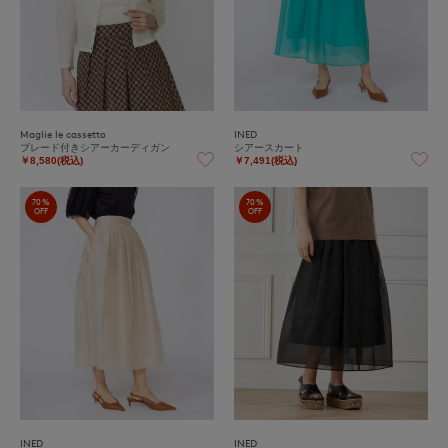
Maglie le cassetto
INED
ブレード付きシアーカーディガン
シアースカート
￥8,580(税込)
￥7,491(税込)
70%
70%
OFF
OFF
INED
INED