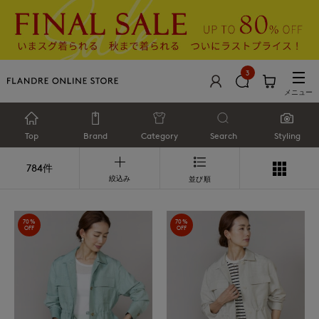
3
メニュー
Top
Brand
Category
Search
Styling
784件
絞込み
並び順
70%
70%
OFF
OFF