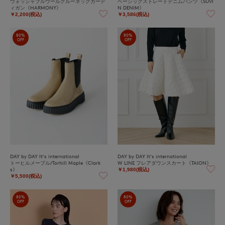
ウォッシャブルウールクルーネックカーデ
ベーシックストレートデニムパンツ《SUVI
ィガン《HARMONY》
N DENIM》
￥2,200(税込)
￥3,586(税込)
80%
80%
OFF
OFF
DAY by DAY It's international
DAY by DAY It's international
トーヒルメープル/Torhill Maple《Clark
W LINE フレアダウンスカート《TAION》
s》
￥1,980(税込)
￥5,500(税込)
80%
80%
OFF
OFF