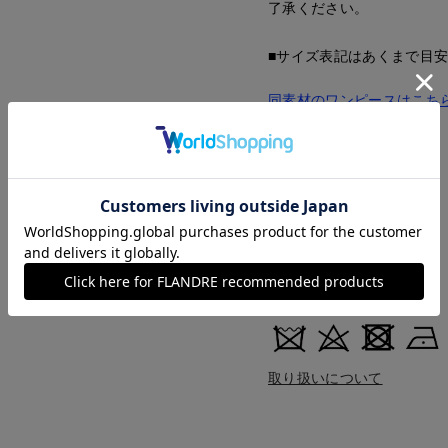
了承ください。
■サイズ表記はあくまで目
同素材のワンピースはこち
■品番
54170837
■原産国
中国製
■クオリティ
毛70% カシミヤ30%
■取扱い方法
取り扱いについて