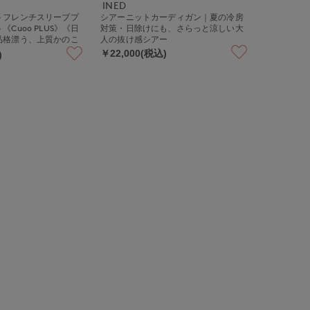
INED
トフレンチスリーブプ
シアーニットカーディガン｜夏の冷房
Cuoo PLUS》《日
対策・日除けにも、さらっと涼しい大
品格漂う、上質かのこ
人の抜け感シアー
ト
￥22,000(税込)
)