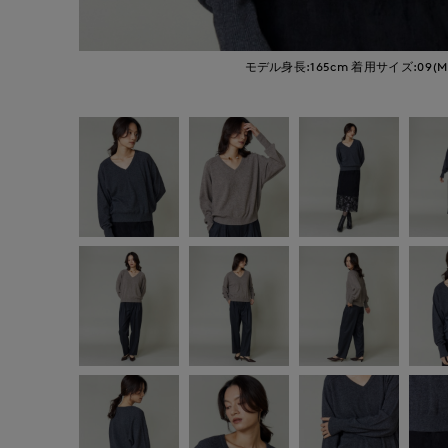
モデル身長:165cm
着用サイズ:09(M