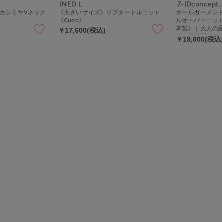
INED L
7-IDconcept.
ルクカシミヤVネック
《大きいサイズ》リブタートルニット
ホールガーメン
《Cuoo》
ルオーバーニット《
本製》｜大人の
￥17,600(税込)
編み日本製ニッ
￥19,800(税込