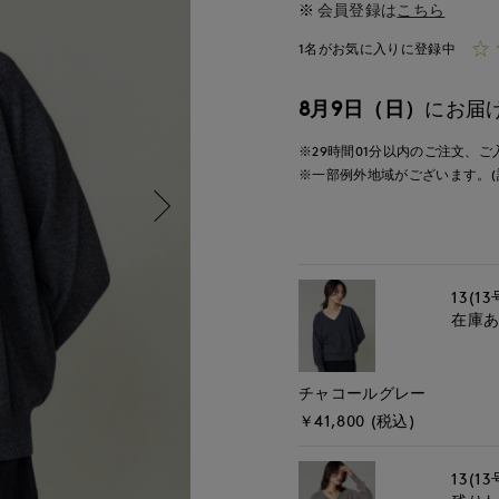
会員登録は
こちら
1名がお気に入りに登録中
8月9日（日）
にお届
※29時間
01分
以内
のご注文、ご
※一部例外地域がございます。(
13(13
在庫
チャコールグレー
￥41,800 (税込)
13(13