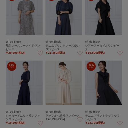
ef-de Black
ef-de Black
ef-de Black
配色レースマーメイドワン
デニムプリントレース使い
シアーアーガイルワンピー
ピース
ワンピース
ス
￥20,900(税込)
￥21,450(税込)
￥19,800(税込)
60%
40%
OFF
OFF
ef-de Black
ef-de Black
ef-de Black
ジャガードニット袖シフォ
ラッフル七分袖ワンピース
デニムプリントラッフルワ
ンワンピース
ンピース
￥46,200(税込)
￥19,800(税込)
￥23,760(税込)