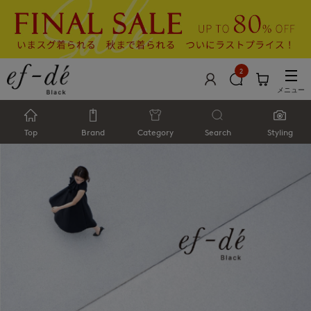
2
メニュー
Top
Brand
Category
Search
Styling