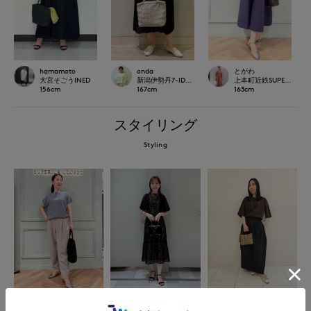
hamamoto
onda
とがわ
大宮そごうINED
新潟伊勢丹7-IDconcept.
上本町近鉄SUPERIORCLO
156
cm
167
cm
163
cm
スタイリング
Styling
上本町近鉄SUPERIORCLOSE
梅田大丸INED
高松三越INED