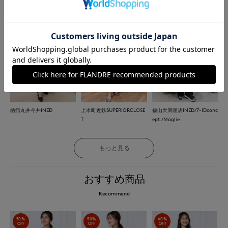
T
函館丸井今井INED
上本町近鉄SUPERIORCLOSE
福山天満屋店INED/7-IDconc
T
ept./Maglie
もっと見る
おすすめ商品
Recommend
50%
50%
60%
OFF
OFF
OFF