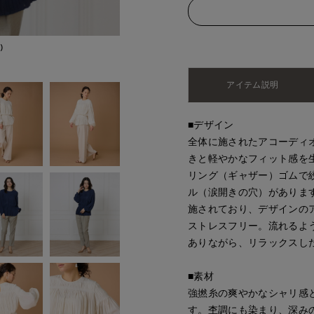
)
モデル身長:165cm
アイテム説明
■デザイン
全体に施されたアコーディ
きと軽やかなフィット感を
リング（ギャザー）ゴムで
ル（涙開きの穴）がありま
施されており、デザインの
ストレスフリー。流れるよ
ありながら、リラックスし
■素材
強撚糸の爽やかなシャリ感と
す。杢調にも染まり、深み