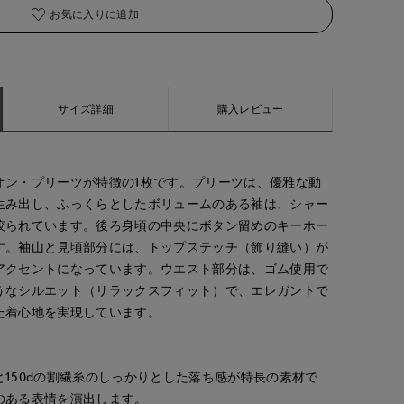
お気に入りに追加
着用サイズ:09(M)
サイズ詳細
購入レビュー
オン・プリーツが特徴の1枚です。プリーツは、優雅な動
生み出し、ふっくらとしたボリュームのある袖は、シャー
絞られています。後ろ身頃の中央にボタン留めのキーホー
す。袖山と見頃部分には、トップステッチ（飾り縫い）が
アクセントになっています。ウエスト部分は、ゴム使用で
うなシルエット（リラックスフィット）で、エレガントで
た着心地を実現しています。
150dの割繊糸のしっかりとした落ち感が特長の素材で
のある表情を演出します。