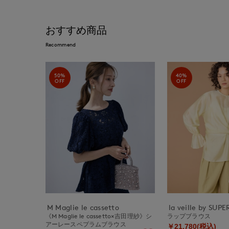
おすすめ商品
Recommend
50%
40%
OFF
OFF
M Maglie le cassetto
la veille by SUP
《M Maglie le cassetto×吉田理紗》シ
ラップブラウス
アーレースペプラムブラウス
￥21,780(税込)