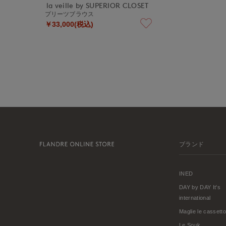
la veille by SUPERIOR CLOSET
プリーツブラウス
￥33,000(税込)
ブランド
INED
DAY by DAY It's
international
Maglie le cassetto
Le Souk