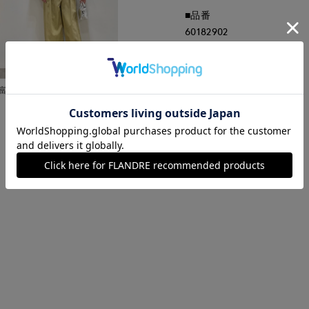
■品番
60182902
■原産国
日本製
富山大和7-IDconcept.
■クオリティ
ポリエステル100%
■取扱い方法
取り扱いについて