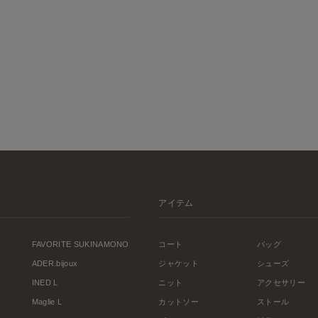
アイテム
FAVORITE SUKINAMONO
コート
バッグ
ADER.bijoux
ジャケット
シューズ
INED L
ニット
アクセサリー
Maglie L
カットソー
ストール