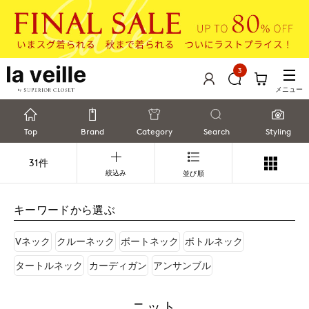
3
メニュー
Top
Brand
Category
Search
Styling
31件
絞込み
並び順
キーワードから選ぶ
Vネック
クルーネック
ボートネック
ボトルネック
タートルネック
カーディガン
アンサンブル
ニット