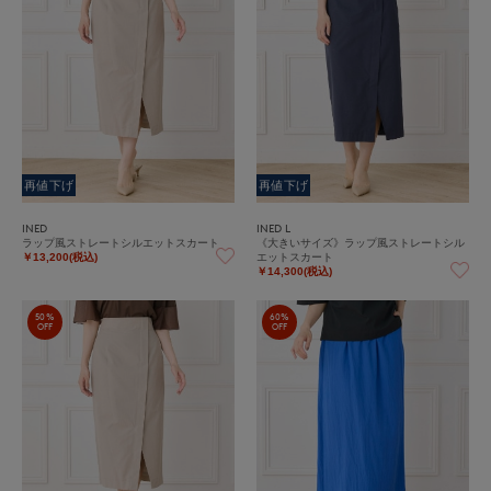
再値下げ
再値下げ
INED
INED L
ラップ風ストレートシルエットスカート
《大きいサイズ》ラップ風ストレートシル
エットスカート
￥13,200(税込)
￥14,300(税込)
50%
60%
OFF
OFF