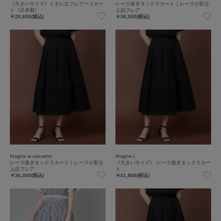
《大きいサイズ》ミモレ丈フレアースカー
レース接ぎタックスカート｜レースが彩る
ト《日本製》
上品フレア
￥28,600(税込)
￥36,300(税込)
Maglie le cassetto
Maglie L
レース接ぎタックスカート｜レースが彩る
《大きいサイズ》 レース接ぎタックスカー
上品フレア
ト
￥36,300(税込)
￥41,800(税込)