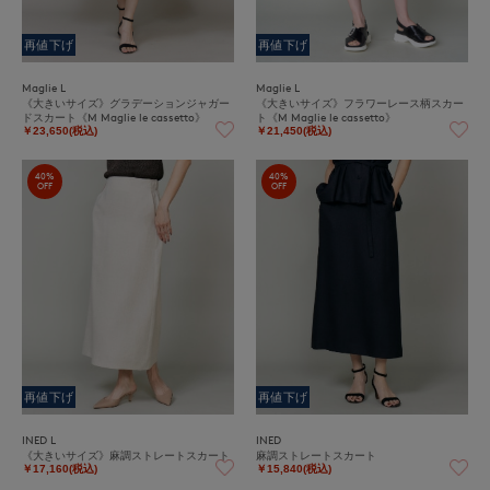
再値下げ
再値下げ
Maglie L
Maglie L
《大きいサイズ》グラデーションジャガー
《大きいサイズ》フラワーレース柄スカー
ドスカート《M Maglie le cassetto》
ト《M Maglie le cassetto》
￥23,650(税込)
￥21,450(税込)
40%
40%
OFF
OFF
再値下げ
再値下げ
INED L
INED
《大きいサイズ》麻調ストレートスカート
麻調ストレートスカート
￥17,160(税込)
￥15,840(税込)