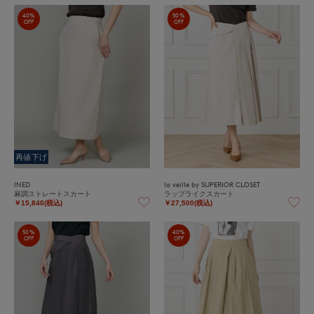
40%
50%
OFF
OFF
再値下げ
INED
la veille by SUPERIOR CLOSET
麻調ストレートスカート
ラップライクスカート
￥15,840(税込)
￥27,500(税込)
50%
40%
OFF
OFF