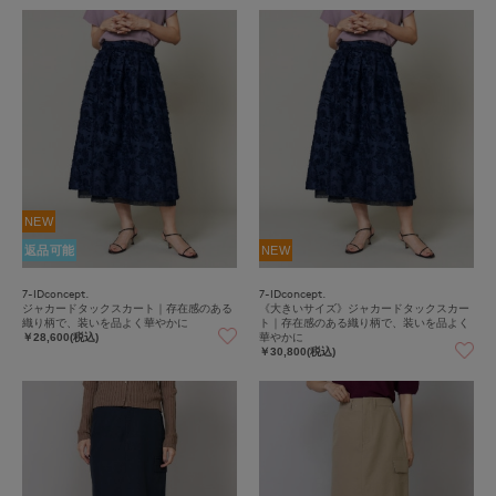
NEW
返品可能
NEW
7-IDconcept.
7-IDconcept.
ジャカードタックスカート｜存在感のある
《大きいサイズ》ジャカードタックスカー
織り柄で、装いを品よく華やかに
ト｜存在感のある織り柄で、装いを品よく
華やかに
￥28,600(税込)
￥30,800(税込)