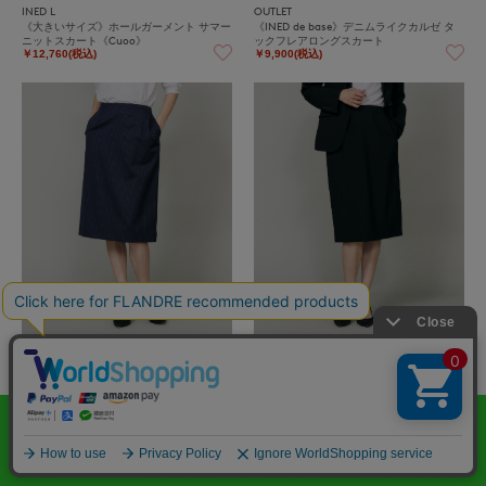
INED L
OUTLET
《大きいサイズ》ホールガーメント サマー
《INED de base》デニムライクカルゼ タ
ニットスカート《Cuoo》
ックフレアロングスカート
￥12,760(税込)
￥9,900(税込)
INED
INED
シルクウールストライプペンシルスカート
オゾン防縮加工ペンシルスカート
￥35,200(税込)
￥37,400(税込)