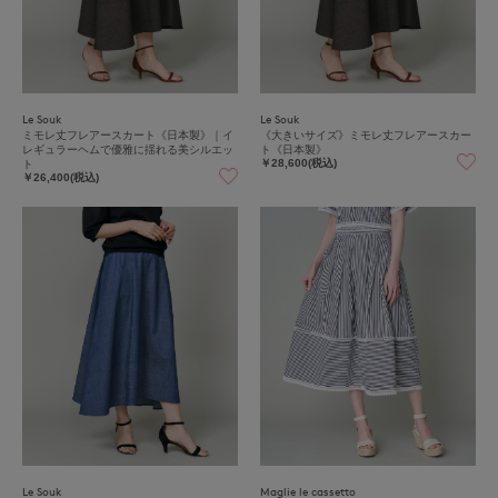
Le Souk
Le Souk
ミモレ丈フレアースカート《日本製》｜イ
《大きいサイズ》ミモレ丈フレアースカー
レギュラーヘムで優雅に揺れる美シルエッ
ト《日本製》
ト
￥28,600(税込)
￥26,400(税込)
Le Souk
Maglie le cassetto