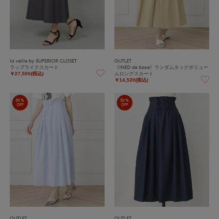
la veille by SUPERIOR CLOSET
OUTLET
ラップライクスカート
《INED de base》ランダムタックボリュー
ムロングスカート
￥27,500(税込)
￥14,520(税込)
50%
50%
OFF
OFF
OUTLET
OUTLET