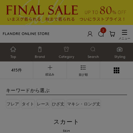
2
メニュー
Top
Brand
Category
Search
Styling
415件
絞込み
並び順
キーワードから選ぶ
フレア
タイト
レース
ひざ丈
マキシ・ロング丈
スカート
Skirt