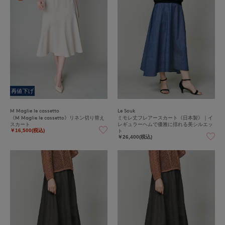
再値下げ
M Maglie le cassetto
Le Souk
《M Maglie le cassetto》リネン切り替え
ミモレ丈フレアースカート《日本製》｜イ
スカート
レギュラーヘムで優雅に揺れる美シルエッ
ト
￥16,500(税込)
￥26,400(税込)