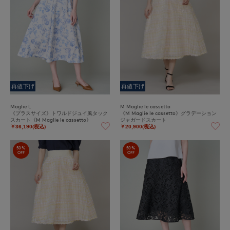
再値下げ
再値下げ
Maglie L
M Maglie le cassetto
《プラスサイズ》トワルドジュイ風タック
《M Maglie le cassetto》グラデーション
スカート《M Maglie le cassetto》
ジャガードスカート
￥36,190(税込)
￥20,900(税込)
50%
50%
OFF
OFF