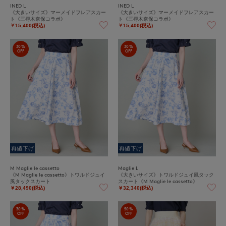
INED L
INED L
《大きいサイズ》マーメイドフレアスカー
《大きいサイズ》マーメイドフレアスカー
ト《三尋木奈保コラボ》
ト《三尋木奈保コラボ》
￥15,400(税込)
￥15,400(税込)
30%
30%
OFF
OFF
再値下げ
再値下げ
M Maglie le cassetto
Maglie L
《M Maglie le cassetto》トワルドジュイ
《大きいサイズ》トワルドジュイ風タック
風タックスカート
スカート《M Maglie le cassetto》
￥28,490(税込)
￥32,340(税込)
30%
50%
OFF
OFF