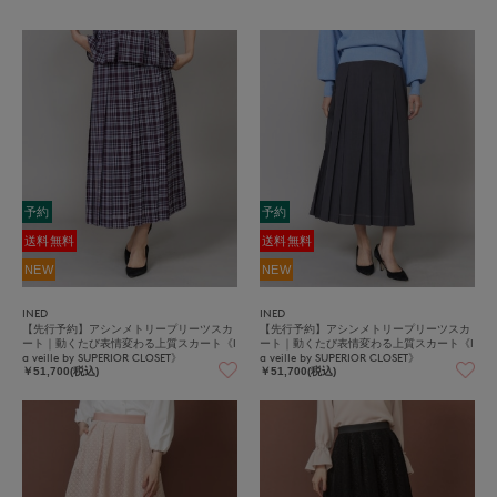
予約
予約
送料無料
送料無料
NEW
NEW
INED
INED
【先行予約】アシンメトリープリーツスカ
【先行予約】アシンメトリープリーツスカ
ート｜動くたび表情変わる上質スカート《l
ート｜動くたび表情変わる上質スカート《l
a veille by SUPERIOR CLOSET》
a veille by SUPERIOR CLOSET》
￥51,700(税込)
￥51,700(税込)