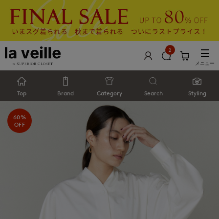
2
メニュー
Top
Brand
Category
Search
Styling
60%
OFF