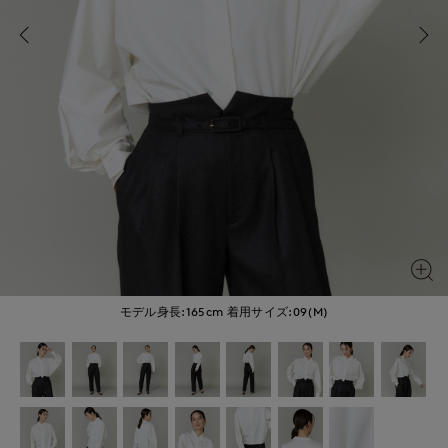
モデル身長:165cm
着用サイズ:09(M)