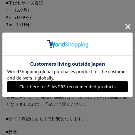
■下げ札サイズ表記
1＝（S/7号）
2＝（M/9号）
3＝（L/11号）
■サンプル撮影商品
画像の商品はサンプルです。実際の商品とはサイズや色味、素
材、デザイン等の仕様が若干変更になる場合がございます。
■カラーについては、可能な限り実際の商品に近いカラーで撮
影をおこなっておりますが、照明の関係により実際の製品とは
色味が違って見える場合があります。またパソコン・スマート
フォンなどの環境により、若干製品と画像のカラーが異なる場
合もございます。現物と画像のカラー差異については返品理由
となりませんので、予めご了承ください。
■サイズ表記はあくまで目安となります。
■品番