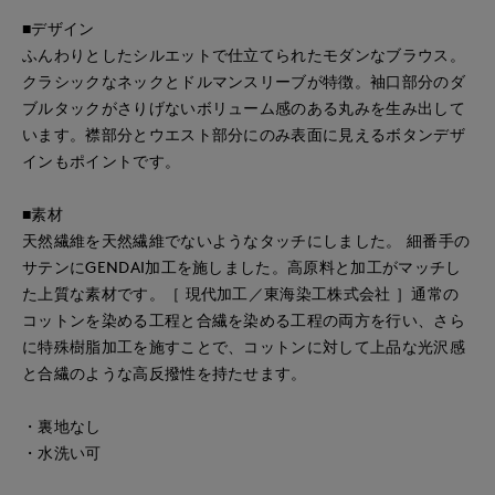
■デザイン
ふんわりとしたシルエットで仕立てられたモダンなブラウス。
クラシックなネックとドルマンスリーブが特徴。袖口部分のダ
ブルタックがさりげないボリューム感のある丸みを生み出して
います。襟部分とウエスト部分にのみ表面に見えるボタンデザ
インもポイントです。
■素材
天然繊維を天然繊維でないようなタッチにしました。 細番手の
サテンにGENDAI加工を施しました。高原料と加工がマッチし
た上質な素材です。［ 現代加工／東海染工株式会社 ］通常の
コットンを染める工程と合繊を染める工程の両方を行い、さら
に特殊樹脂加工を施すことで、コットンに対して上品な光沢感
と合繊のような高反撥性を持たせます。
・裏地なし
・水洗い可