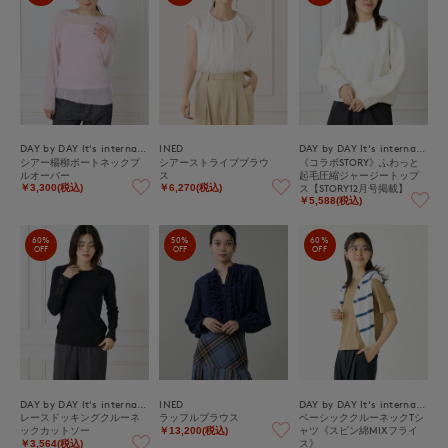
DAY by DAY It's international
INED
DAY by DAY It's international
シアー楊柳ボートネックプ
シアーストライプブラウ
《コラボSTORY》ふわっと
ルオーバー
ス
起毛圧縮ジャージートップ
ス【STORY12月号掲載】
￥3,300(税込)
￥6,270(税込)
￥5,588(税込)
60%
50%
60%
OFF
OFF
OFF
DAY by DAY It's international
INED
DAY by DAY It's international
レースドッキングクルーネ
ラッフルブラウス
ベーシッククルーネックTシ
ックカットソー
ャツ《スビン綿MIXフライ
￥13,200(税込)
ス》
￥3,564(税込)