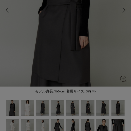
モデル身長:165cm
着用サイズ:09(M)