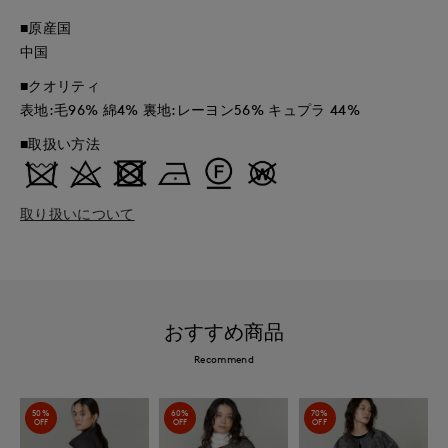
■原産国
中国
■クオリティ
表地:毛96% 綿4% 裏地:レーヨン56% キュプラ 44%
■取扱い方法
取り扱いについて
おすすめ商品
Recommend
50%
60%
70%
OFF
OFF
OFF