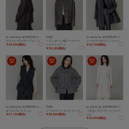
la veille by SUPERIOR CLOSET
INED
la veille by SUPERIOR CLOSET
ウエストギャザーブルゾン
ヘリンボーン柄ノーカラー
ノーカラーAラインコート
ショートコート
￥49,500(税込)
￥29,700(税込)
￥28,160(税込)
60%
40%
60%
OFF
OFF
OFF
la veille by SUPERIOR CLOSET
INED
la veille by SUPERIOR CLOSET
ダブルブレストジレ
ノーカラーショートコート
《大きいサイズ》オーバー
ジレ
￥27,720(税込)
￥35,640(税込)
￥33,000(税込)