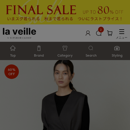
2
メニュー
Top
Brand
Category
Search
Styling
60%
OFF