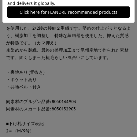
■素材
ベース糸は経緯とも、梳毛W100％の2/48で、接結糸に綿100/2
を使用した、2/2綾の接結２重織です。堅めの仕上がりとなるよ
う、樹脂加工を調整し、特殊な蒸絨器を使用した、抑えた質感
が特徴です。（カマ押え）
糸染めから製織、最終の整理加工まで尾州産地で作られた素材
です。固くしまった梳毛らしい風合いにしています。
・裏地あり(背抜き)
・ポケットあり
・共地ベルト付き
同素材のブルゾン品番:8050144903
同素材のスカート品番:8050152903
■下げ札サイズ表記
2＝（M/9号）