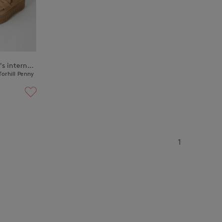
DAY by DAY It's international
ill Penny
1