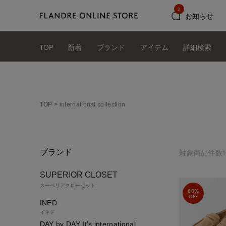
2
お知らせ
TOP
新着
ブランド
アイテム
詳細検索
TOP
international collection
ブランド
対象商品件数
SUPERIOR CLOSET
スーペリアクローゼット
80%
OFF
INED
イネド
DAY by DAY It's international