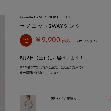
la veille by SUPERIOR CLOSET
ラメニット2WAYタンク
￥9,900
50%
(税込)
￥19,800(税込)
OFF
8月8日（土）
にお届けします！
※28時間
07分
以内
のご注文、ご入金が対象です。
※一部例外地域がございます。
09(9号)
在庫なし