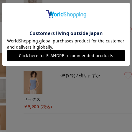
オフホワイト
￥9,900 (税込)
モデル身長:165cm
着用サイズ:09(M)
09(9号)
在庫なし
グレーベージュ
￥9,900 (税込)
09(9号)
残りわずか
サックス
￥9,900 (税込)