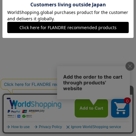
09(9号)
在庫あり
11(11号)
残り1点