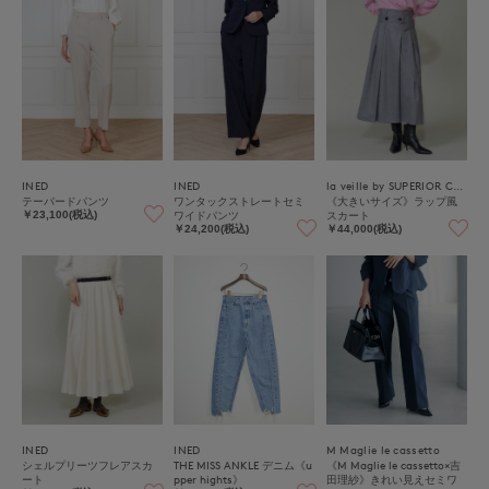
INED
INED
la veille by SUPERIOR CLOSET
テーパードパンツ
ワンタックストレートセミ
《大きいサイズ》ラップ風
ワイドパンツ
スカート
￥23,100(税込)
￥24,200(税込)
￥44,000(税込)
INED
INED
M Maglie le cassetto
シェルプリーツフレアスカ
THE MISS ANKLE デニム《u
《M Maglie le cassetto×吉
ート
pper hights》
田理紗》きれい見えセミワ