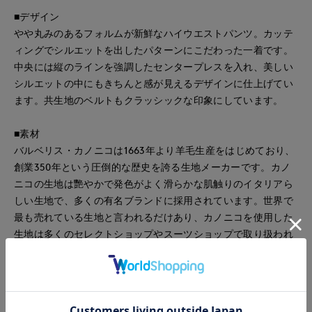
■デザイン
やや丸みのあるフォルムが新鮮なハイウエストパンツ。カッテ
ィングでシルエットを出したパターンにこだわった一着です。
中央には縦のラインを強調したセンタープレスを入れ、美しい
シルエットの中にもきちんと感が見えるデザインに仕上げてい
ます。共生地のベルトもクラッシックな印象にしています。
■素材
バルベリス・カノニコは1663年より羊毛生産をはじめており、
創業350年という圧倒的な歴史を誇る生地メーカーです。カノ
ニコの生地は艷やかで発色がよく滑らかな肌触りのイタリアら
しい生地で、多くの有名ブランドに採用されています。世界で
最も売れている生地と言われるだけあり、カノニコを使用した
生地は多くのセレクトショップやスーツショップで取り扱われ
ています。
・裏地あり
・ポケットあり