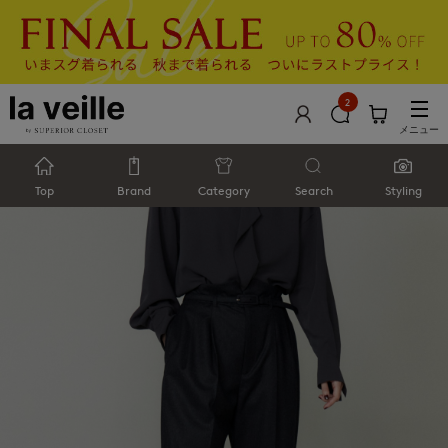
2
メニュー
Top
Brand
Category
Search
Styling