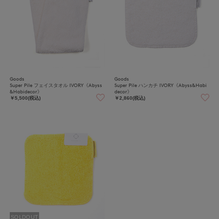
Goods
Goods
Super Pile フェイスタオル IVORY《Abyss
Super Pile ハンカチ IVORY《Abyss&Habi
&Habidecor》
decor》
￥5,500(税込)
￥2,860(税込)
SOLDOUT