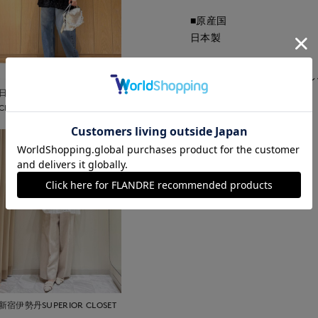
■原産国
日本製
■クオリティ
基布:100% 刺繍糸:100% 
日本橋高島屋SC SUPERIOR
■取扱い方法
CLOSET
取り扱いについて
新宿伊勢丹SUPERIOR CLOSET