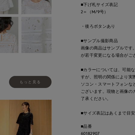
■下げ札サイズ表記
2＝（M/9号）
・後ろボタンあり
■サンプル撮影商品
画像の商品はサンプルです
が若干変更になる場合がご
■カラーについては、可能
すが、照明の関係により実
もっと見る
ソコン・スマートフォンな
ございます。現物と画像の
了承ください。
■サイズ表記はあくまで目
■品番
60182907