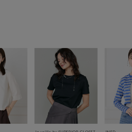
la veille by SUPERIOR CLOSET
INED