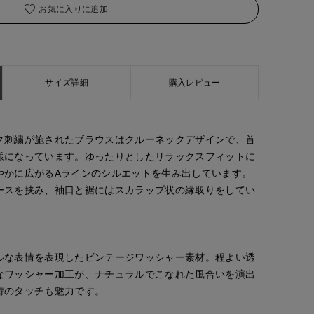
お気に入りに追加
着用サイズ:09(M)
サイズ詳細
購入レビュー
ク刺繍が施されたブラウスはクルーネックデザインで、首
様になっています。ゆったりとしたリラックスフィットに
やかに広がるAラインのシルエットを生み出しています。
ースを挟み、袖口と裾にはスカラップ状の縁取りをしてい
ルな表情を表現したビンテージワッシャー素材。程よい透
なワッシャー加工が、ナチュラルでこなれた風合いを演出
特のタッチも魅力です。