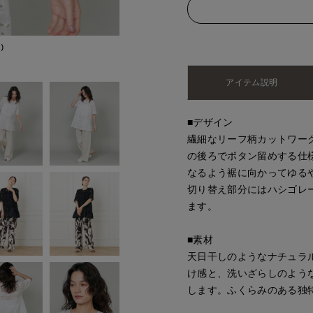
)
モデル身長:165cm
アイテム説明
■デザイン
繊細なリーフ柄カットワー
の後ろでボタン留めする仕
なるよう裾に向かってゆる
切り替え部分にはハシゴレ
ます。
■素材
天日干しのようなナチュラ
け感と、洗いざらしのよう
します。ふくらみのある独