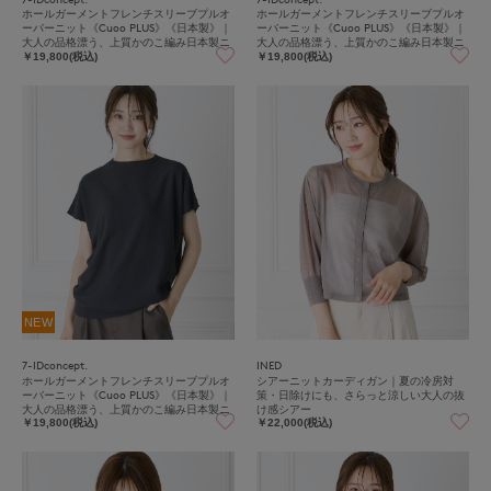
ホールガーメントフレンチスリーブプルオ
ホールガーメントフレンチスリーブプルオ
ーバーニット《Cuoo PLUS》《日本製》｜
ーバーニット《Cuoo PLUS》《日本製》｜
大人の品格漂う、上質かのこ編み日本製ニ
大人の品格漂う、上質かのこ編み日本製ニ
ット
ット
￥19,800(税込)
￥19,800(税込)
NEW
7-IDconcept.
INED
ホールガーメントフレンチスリーブプルオ
シアーニットカーディガン｜夏の冷房対
ーバーニット《Cuoo PLUS》《日本製》｜
策・日除けにも、さらっと涼しい大人の抜
大人の品格漂う、上質かのこ編み日本製ニ
け感シアー
ット
￥19,800(税込)
￥22,000(税込)