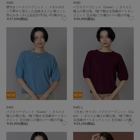
INED
INED
襟付きノースリーブニット ｜ メタルボタ
パフスリーブニット《Cuoo》｜ さらりと
ンで華やぐ凛とした品格大人ジレ風ニット
極上の着心地。1枚で魅せる洗練ボートネッ
滑らかタッチ/上品光沢/手洗い可/胸ポケッ
クニット 五分袖/二の腕カバー/鹿の子編
ト
み/ホールガーメント/快適素材
￥27,500(税込)
￥20,900(税込)
NEW
NEW
INED
INED L
パフスリーブニット《Cuoo》｜ さらりと
《大きいサイズ》パフスリーブニット《Cu
極上の着心地。1枚で魅せる洗練ボートネッ
oo》｜ さらりと極上の着心地。1枚で魅せ
クニット 五分袖/二の腕カバー/鹿の子編
る洗練ボートネックニット 五分袖/二の腕
み/ホールガーメント/快適素材
カバー/鹿の子編み/ホールガーメント/快適
￥20,900(税込)
￥23,100(税込)
素材