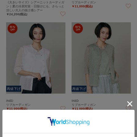
《大きいサイズ》シアーニットカーディガ
リブカーディガン
ン｜夏の冷房対策・日除けにも、さらっと
￥11,000(税込)
涼しい大人の抜け感シアー
￥24,200(税込)
50%
50%
OFF
OFF
再値下げ
再値下げ
INED
INED
リブカーディガン
リブカーディガン
￥11,000(税込)
￥11,000(税込)
50%
50%
OFF
OFF