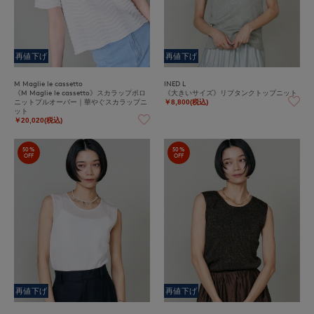
再値下げ
再値下げ
M Maglie le cassetto
INED L
《M Maglie le cassetto》スカラップポロ
《大きいサイズ》リブタンクトップニット
ニットプルオーバー｜華やぐスカラップニ
￥8,800(税込)
ット
￥20,020(税込)
50%
50%
OFF
OFF
再値下げ
再値下げ