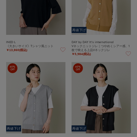
再値下げ
INED L
DAY by DAY It's international
《大きいサイズ》Tシャツ風ニット
Vネックニットジレ｜つやめくシアー感、1
枚で映える上品Vネックジレ
￥13,860(税込)
￥5,984(税込)
60%
60%
OFF
OFF
再値下げ
再値下げ