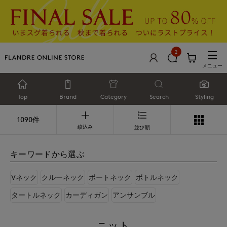
2
メニュー
Top
Brand
Category
Search
Styling
1090件
絞込み
並び順
キーワードから選ぶ
Vネック
クルーネック
ボートネック
ボトルネック
タートルネック
カーディガン
アンサンブル
ニット