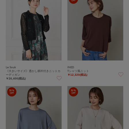
OFF
Le Souk
INED
《大きいサイズ》透かし柄衿付きニットカ
Tシャツ風ニット
ーディガン
￥12,320(税込)
￥26,400(税込)
30%
30%
OFF
OFF