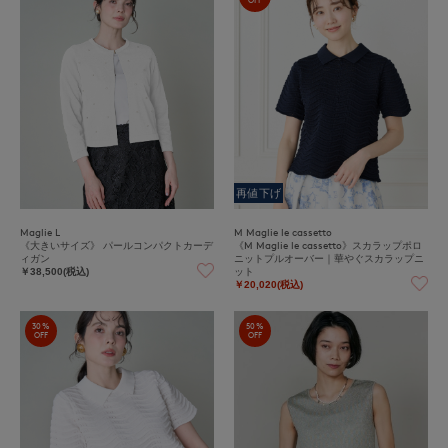
OFF
再値下げ
Maglie L
M Maglie le cassetto
《大きいサイズ》 パールコンパクトカーデ
《M Maglie le cassetto》スカラップポロ
ィガン
ニットプルオーバー｜華やぐスカラップニ
ット
￥38,500(税込)
￥20,020(税込)
30%
50%
OFF
OFF