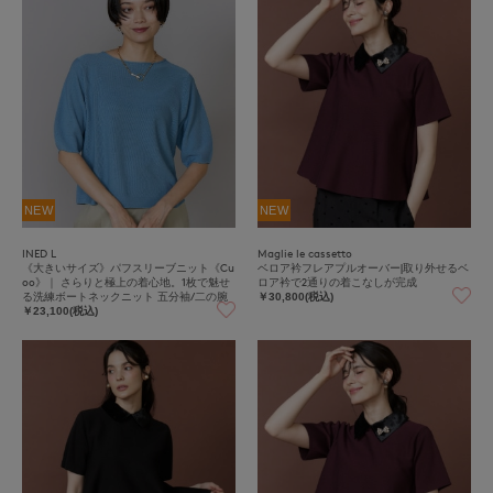
NEW
NEW
INED L
Maglie le cassetto
《大きいサイズ》パフスリーブニット《Cu
ベロア衿フレアプルオーバー|取り外せるベ
oo》｜ さらりと極上の着心地。1枚で魅せ
ロア衿で2通りの着こなしが完成
る洗練ボートネックニット 五分袖/二の腕
￥30,800(税込)
カバー/鹿の子編み/ホールガーメント/快適
￥23,100(税込)
素材