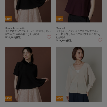
NEW
NEW
Maglie le cassetto
Maglie L
ベロア衿フレアプルオーバー|取り外せるベ
《大きいサイズ》ベロア衿フレアプルオー
ロア衿で2通りの着こなしが完成
バー|取り外せるベロア衿で2通りの着こな
しが完成
￥30,800(税込)
￥36,300(税込)
NEW
NEW