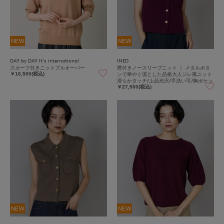
NEW
NEW
DAY by DAY It's international
INED
スカーフ付きニットプルオーバー
襟付きノースリーブニット ｜ メタルボタ
ンで華やぐ凛とした品格大人ジレ風ニット
￥16,500(税込)
滑らかタッチ/上品光沢/手洗い可/胸ポケッ
ト
￥27,500(税込)
NEW
NEW