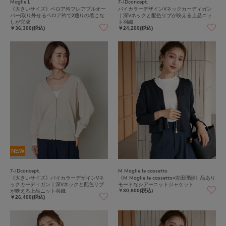
Maglie L
7-IDconcept.
《大きいサイズ》ベロア衿フレアプルオー
バイカラーデザインVネックカーディガン
バー|取り外せるベロア衿で2通りの着こな
｜深Vネックと配色リブが映える上品ニッ
しが完成
ト羽織
￥36,300(税込)
￥24,200(税込)
NEW
7-IDconcept.
M Maglie le cassetto
《大きいサイズ》バイカラーデザインVネ
《M Maglie le cassetto×吉田理紗》品あり
ックカーディガン｜深Vネックと配色リブ
モードなシアーニットジャケット
が映える上品ニット羽織
￥30,800(税込)
￥26,400(税込)