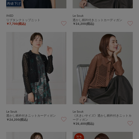
再値下げ
INED
Le Souk
リブタンクトップニット
透かし柄衿付きニットカーディガン
￥7,700(税込)
￥24,200(税込)
Le Souk
Le Souk
透かし柄衿付きニットカーディガン
《大きいサイズ》透かし柄衿付きニットカ
ーディガン
￥24,200(税込)
￥26,400(税込)
30%