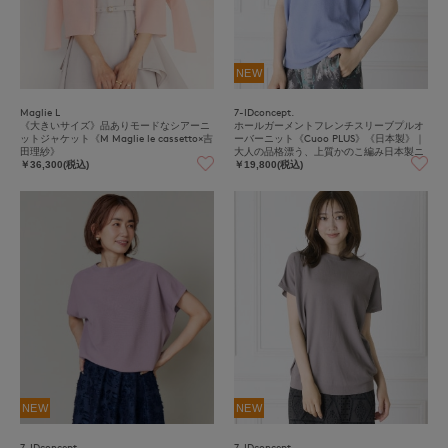
NEW
Maglie L
7-IDconcept.
《大きいサイズ》品ありモードなシアーニ
ホールガーメントフレンチスリーブプルオ
ットジャケット《M Maglie le cassetto×吉
ーバーニット《Cuoo PLUS》《日本製》｜
田理紗》
大人の品格漂う、上質かのこ編み日本製ニ
ット
￥36,300(税込)
￥19,800(税込)
NEW
NEW
7-IDconcept.
7-IDconcept.