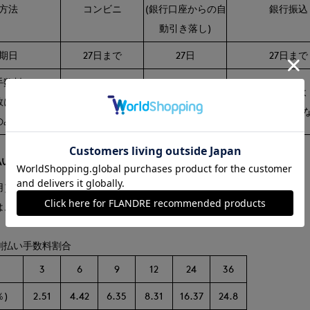
方法
コンビニ
(銀行口座からの自
銀行振込
動引き落し)
期日
27日まで
27日
27日まで
手数料
金融機関によ
数によらず、
390円(税込)
0円
振込手数料が異
のみ発生
払い】
用）日の翌々月からのお支払となります。
、MyPaidy または毎月お届けする請求書でご確認ください。
割払い手数料割合
3
6
9
12
24
36
)
2.51
4.42
6.35
8.31
16.37
24.8