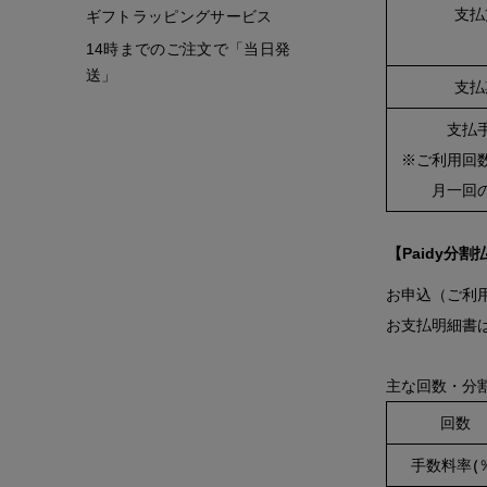
支払
ギフトラッピングサービス
14時までのご注文で「当日発
送」
支払
支払
※ご利用回
月一回
【Paidy分割
お申込（ご利
お支払明細書は
主な回数・分
回数
手数料率(％