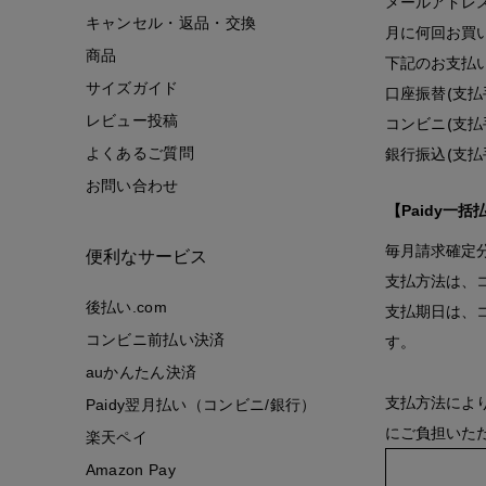
メールアドレ
キャンセル・返品・交換
月に何回お買
商品
下記のお支払
サイズガイド
口座振替(支払
レビュー投稿
コンビニ(支払
銀行振込(支
よくあるご質問
お問い合わせ
【Paidy一括
毎月請求確定
便利なサービス
支払方法は、
後払い.com
支払期日は、
コンビニ前払い決済
す。
auかんたん決済
支払方法によ
Paidy翌月払い（コンビニ/銀行）
にご負担いた
楽天ペイ
Amazon Pay