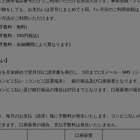
スと携帯電話番号だけでご利用いただける決済方法です。事前登録・ク
い物をしても、お支払いは翌月にまとめて１回。1ヶ月分のご利用金額は、
い方法がご利用いただけます。
手数料：無料)
手数料：390円税込)
払手数料：金融機関により異なります)
払い】
分を月末締めで翌月1日に請求書を発行し、5日までにEメール・SMS（
コンビニ払い（コンビニ設置端末）、銀行振込及び口座振替となります
コンビニ払い及び銀行振込の場合は27日までとなります。口座振替の場
り、毎月のお支払（請求）毎に手数料が発生いたします。コンビニ払いの場
だきます。口座振替の場合、支払手数料は発生いたしません。
口座振替