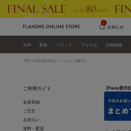
2
お知らせ
TOP
新着
ブランド
アイテム
詳細検索
TOP
Paidy翌月払い（コンビニ/銀行）
【Paidy翌
ご利用ガイド
会員登録
ご注文
お支払い
送料・配送