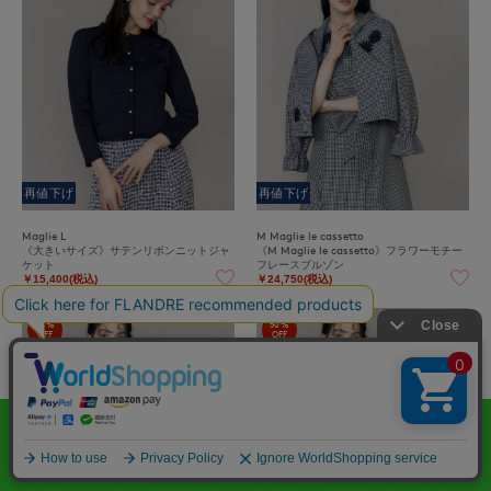
再値下げ
再値下げ
Maglie L
M Maglie le cassetto
《大きいサイズ》サテンリボンニットジャ
《M Maglie le cassetto》フラワーモチー
ケット
フレースブルゾン
￥15,400(税込)
￥24,750(税込)
50%
50%
OFF
OFF