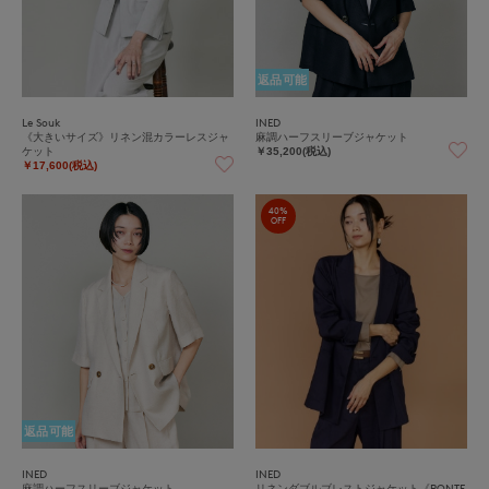
返品可能
Le Souk
INED
《大きいサイズ》リネン混カラーレスジャ
麻調ハーフスリーブジャケット
ケット
￥35,200(税込)
￥17,600(税込)
40%
OFF
返品可能
INED
INED
麻調ハーフスリーブジャケット
リネンダブルブレストジャケット《PONTE