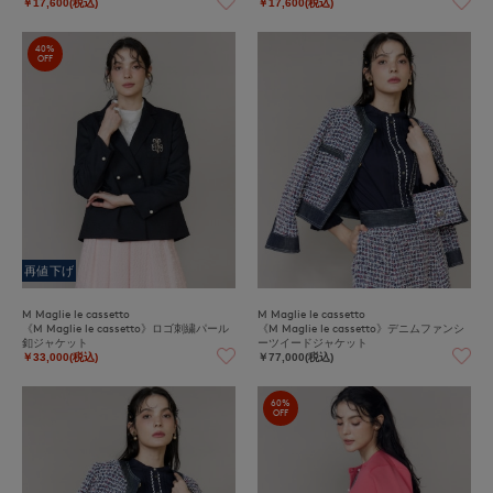
￥17,600(税込)
￥17,600(税込)
40%
OFF
再値下げ
M Maglie le cassetto
M Maglie le cassetto
《M Maglie le cassetto》ロゴ刺繍パール
《M Maglie le cassetto》デニムファンシ
釦ジャケット
ーツイードジャケット
￥33,000(税込)
￥77,000(税込)
60%
OFF