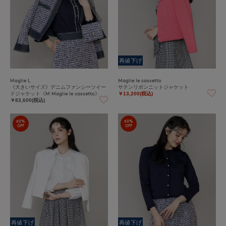
再値下げ
Maglie L
Maglie le cassetto
《大きいサイズ》デニムファンシーツイー
サテンリボンニットジャケット
ドジャケット《M Maglie le cassetto》
￥13,200(税込)
￥83,600(税込)
60%
60%
OFF
OFF
再値下げ
再値下げ