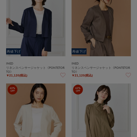
再値下げ
再値下げ
INED
INED
リネンスペンサージャケット《PONTETOR
リネンスペンサージャケット《PONTETOR
TO》
TO》
￥21,120(税込)
￥21,120(税込)
60%
60%
OFF
OFF