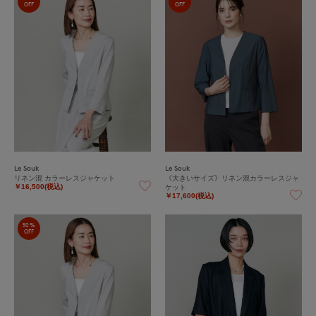
OFF
OFF
Le Souk
Le Souk
リネン混 カラーレスジャケット
《大きいサイズ》リネン混カラーレスジャ
ケット
￥16,500(税込)
￥17,600(税込)
50%
OFF