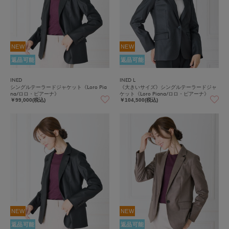
NEW
NEW
返品可能
返品可能
INED
INED L
シングルテーラードジャケット《Loro Pia
《大きいサイズ》シングルテーラードジャ
na/ロロ・ピアーナ》
ケット《Loro Piana/ロロ・ピアーナ》
￥99,000(税込)
￥104,500(税込)
NEW
NEW
返品可能
返品可能