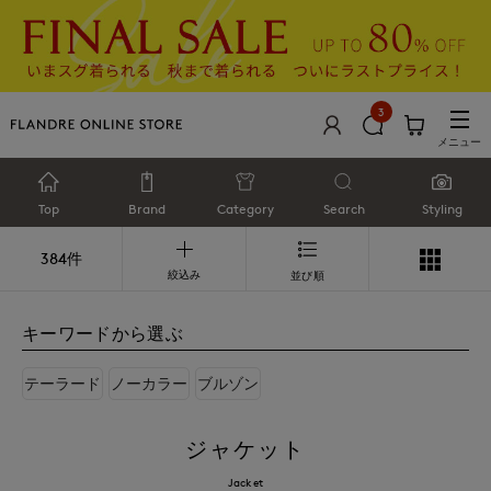
3
メニュー
Top
Brand
Category
Search
Styling
384件
絞込み
並び順
キーワードから選ぶ
テーラード
ノーカラー
ブルゾン
ジャケット
Jacket