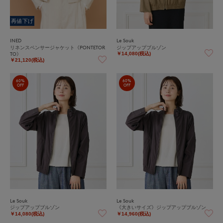
再値下げ
INED
Le Souk
リネンスペンサージャケット《PONTETOR
ジップアップブルゾン
TO》
￥14,080(税込)
￥21,120(税込)
60%
60%
OFF
OFF
Le Souk
Le Souk
ジップアップブルゾン
《大きいサイズ》ジップアップブルゾン
￥14,080(税込)
￥14,960(税込)