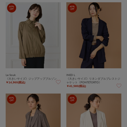
60%
40%
OFF
OFF
Le Souk
INED L
《大きいサイズ》ジップアップブルゾン
《大きいサイズ》リネンダブルブレストジ
ャケット《PONTETORTO》
￥14,960(税込)
￥41,580(税込)
40%
40%
OFF
OFF