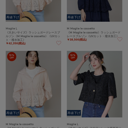
再値下げ
再値下げ
Maglie L
M Maglie le cassetto
《大きいサイズ》ラッシュガードレースブ
《M Maglie le cassetto》ラッシュガード
ルゾン《M Maglie le cassetto》《UVカッ
レースブルゾン《UVカット・撥水加工》
ト・撥水加工》
￥38,500(税込)
￥42,350(税込)
30%
50%
OFF
OFF
再値下げ
再値下げ
M Maglie le cassetto
Maglie L
《M Maglie le cassetto》ラッシュガード
《大きいサイズ》フラワーレース柄半袖ジ