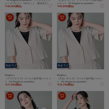
レースブルゾン《UVカット・撥水加工》
ャケット《M Maglie le cassetto》
￥38,500(税込)
￥25,850(税込)
50%
50%
OFF
OFF
再値下げ
再値下げ
Maglie L
Maglie L
《プラスサイズ》ゴールド釦半袖ジャケッ
《大きいサイズ》ゴールド釦半袖ジャケッ
ト《M Maglie le cassetto》
ト《M Maglie le cassetto》
￥27,500(税込)
￥24,750(税込)
50%
50%
OFF
OFF