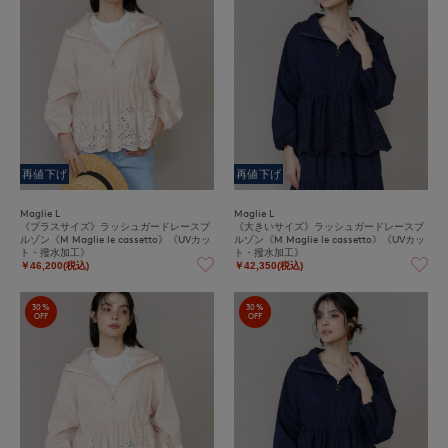
再値下げ
再値下げ
Maglie L
Maglie L
《プラスサイズ》ラッシュガードレースブ
《大きいサイズ》ラッシュガードレースブ
ルゾン《M Maglie le cassetto》《UVカッ
ルゾン《M Maglie le cassetto》《UVカッ
ト・撥水加工》
ト・撥水加工》
￥46,200(税込)
￥42,350(税込)
30%
30%
OFF
OFF