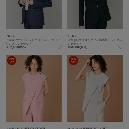
INED L
INED L
《大きいサイズ》シルクウールストライプ
《大きいサイズ》オゾン防縮加工シングル
シングルジャケット
ジャケット
￥52,800(税込)
￥56,100(税込)
50%
50%
OFF
OFF
la veille by SUPERIOR CLOSET
la veille by SUPERIOR CLOSET