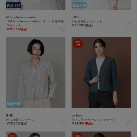
再値下げ
返品可能
M Maglie le cassetto
INED
《M Maglie le cassetto》ゴールド釦半袖
からみ織りジャケット
ジャケット
￥35,200(税込)
￥22,000(税込)
50%
OFF
返品可能
INED
Le Souk
からみ織りジャケット
リネン混 カラーレスジャケット
￥35,200(税込)
￥16,500(税込)
50%
50%