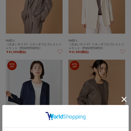
INED L
INED L
《大きいサイズ》リネンダブルブレストジ
《大きいサイズ》リネンダブルブレストジ
ャケット《PONTETORTO》
ャケット《PONTETORTO》
￥41,580(税込)
￥41,580(税込)
60%
60%
OFF
OFF
再値下げ
再値下げ