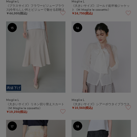
Maglie L
Maglie L
《プラスサイズ》フラワービジューブラウ
《大きいサイズ》ゴールド釦半袖ジャケッ
ス|今年らしい衿とビジューで魅せる顔映え
ト《M Maglie le cassetto》
￥44,000(税込)
￥24,750(税込)
15
16
再値下げ
Maglie L
Maglie L
《大きいサイズ》リネン切り替えスカート
《大きいサイズ》シアーボウタイブラウス
《M Maglie le cassetto》
￥10,560(税込)
￥19,250(税込)
17
18