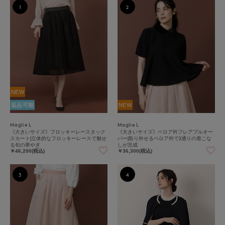
1
2
NEW
返品可能
NEW
Maglie L
Maglie L
《大きいサイズ》フロッキーレースタック
《大きいサイズ》ベロア衿フレアプルオー
スカート|立体的なフロッキーレースで魅せ
バー|取り外せるベロア衿で2通りの着こな
る旬の華やぎ
しが完成
￥46,200(税込)
￥36,300(税込)
3
4