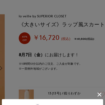
la veille by SUPERIOR CLOSET
《大きいサイズ》ラップ風スカー
￥16,720
60%
(税込)
￥41,800(税込)
OFF
8月7日（金）
にお届けします！
※13時間
51分
以内
のご注文、ご入金が対象です。
※一部例外地域がございます。
13(13号)
残りわずか