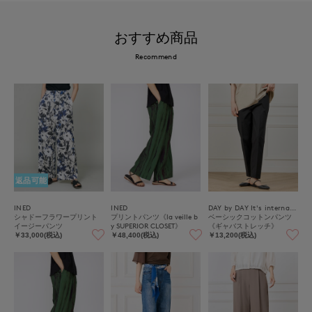
おすすめ商品
Recommend
返品可能
INED
INED
DAY by DAY It's international
シャドーフラワープリント
プリントパンツ《la veille b
ベーシックコットンパンツ
イージーパンツ
y SUPERIOR CLOSET》
《ギャバストレッチ》
￥33,000(税込)
￥48,400(税込)
￥13,200(税込)