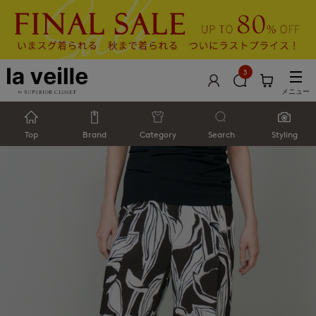
3
メニュー
Top
Brand
Category
Search
Styling