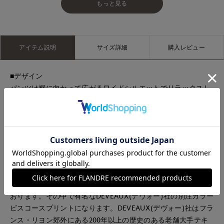
もっと見る
アイテム説明
サイズ詳細
購入レビュー
■デザイン
パンツは裾に向かって広がるワイドシルエットでリラックスし
た大人のバランスに。ウエストは後ろのみゴム使いで履き心地
も良く、ストレスフリーで着用いただけます。ウエストのフロ
ント部分はフラットなので、タックインしてもカジュアル過ぎ
ない仕様にしています。
■素材
ヨーロッパのアパレルブランドは環境の配慮からビスコース
（レーヨンの仲間）やキュプラ・アセテートを好んで使われて
おります。その中で有名なDEVEAUX(デヴォー)社の別注カラー
ビスコースプリントになります。DEVEAUX(デヴォー)社はフラ
ンス・リヨン郊外にある200年以上の歴史のある老舗大手テキ