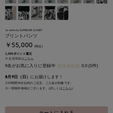
la veille by SUPERIOR CLOSET
プリントパンツ
￥55,000
(税込)
1,000ポイント還元
会員登録は
こちら
9名がお気に入りに登録中
0.0
(0件)
8月9日（日）
にお届けします！
※31時間
19分
以内
のご注文、ご入金が対象です。
※一部例外地域がございます。(詳しくは
こちら
)
カートに入れる