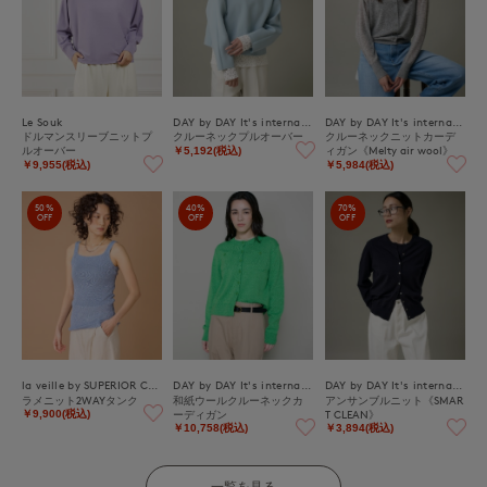
Le Souk
DAY by DAY It's international
DAY by DAY It's international
ドルマンスリーブニットプ
クルーネックプルオーバー
クルーネックニットカーデ
ルオーバー
ィガン《Melty air wool》
￥5,192(税込)
￥9,955(税込)
￥5,984(税込)
50%
40%
70%
OFF
OFF
OFF
la veille by SUPERIOR CLOSET
DAY by DAY It's international
DAY by DAY It's international
ラメニット2WAYタンク
和紙ウールクルーネックカ
アンサンブルニット《SMAR
ーディガン
T CLEAN》
￥9,900(税込)
￥10,758(税込)
￥3,894(税込)
一覧を見る