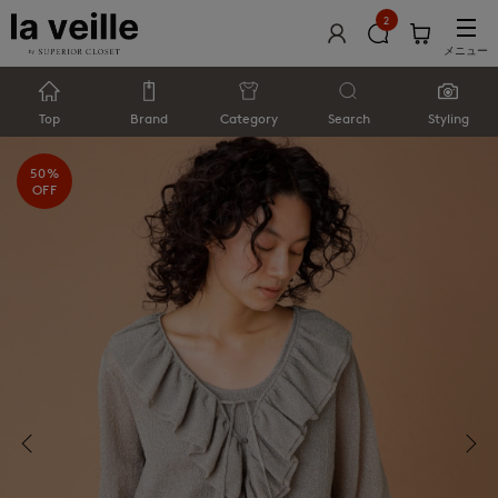
2
メニュー
Top
Brand
Category
Search
Styling
50%
OFF