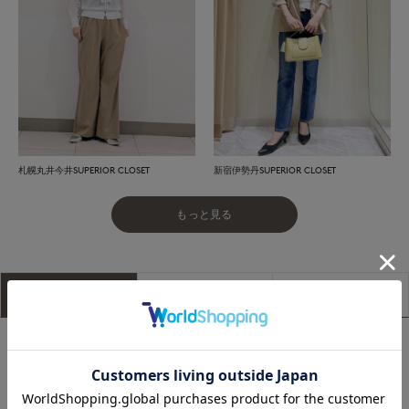
札幌丸井今井SUPERIOR CLOSET
新宿伊勢丹SUPERIOR CLOSET
もっと見る
アイテム説明
サイズ詳細
購入レビュー
■デザイン
華やかなフリルが目を惹くニットカーディガン。ヨーロッパな
らではの繊細なラメ糸をデニット風に編み立てることで、ほの