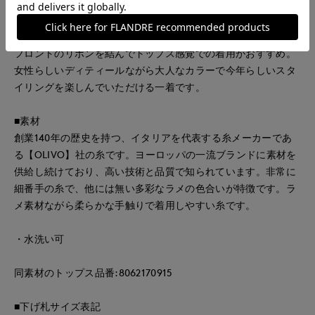
かにシアー感があるさらっとした着心地の一枚に仕立てまし
た。生地を贅沢に使用した2枚仕立てのボリューミィな首周り
のフリルは、少し深めのVネックですっきり見えも叶えます。
フロントのリボンを結んでトップス感覚での着用がおすすめ。
女性らしいディティールながら大人なカラーで今年らしいスタ
イリングを楽しんでいただける一着です。
■素材
創業140年の歴史を持つ、イタリアを代表する糸メーカーであ
る【OLIVO】社の糸です。ヨーロッパの一流ブランドに素材を
供給し続けており、高い技術と品質で知られています。非常に
細番手の糸で、他には無い多彩なラメの色合いが特徴です。ラ
メ素材ながら柔らかな手触りで着用しやすい糸です。
・水洗い可
同素材のトップス品番:8062170915
■下げ札サイズ表記