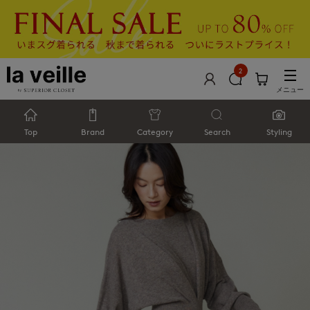
2
メニュー
Top
Brand
Category
Search
Styling