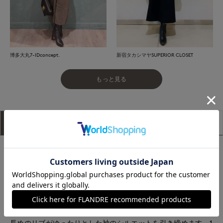
博多大丸7-IDconcept.
新宿タカシマヤSUPERIOR CLOSET
もっと見る
アイテム説明
サイズ詳細
購入レビュー
■デザイン
ゆったりとしたドロップショルダーでウエストにタックを施し
たデザイン。ウエスト位置で少しブラウジングさせて着るフォ
ルムで品良く仕立てました。スカート部分は身体のシルエット
を拾いにくい立体感のある畦編みに、身頃部分は天竺編みにす
ることで着心地良くドレープ感を出しより女性らしく。袖口は
長めのリブがゆったりとした袖のシルエットを引き締めます。1