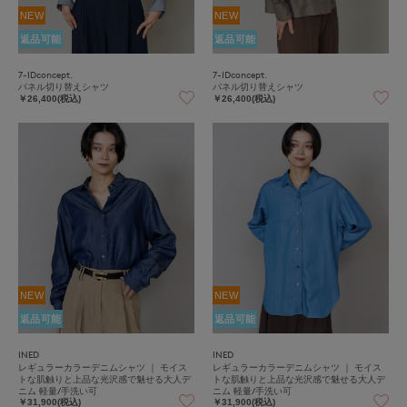
NEW
NEW
返品可能
返品可能
7-IDconcept.
7-IDconcept.
パネル切り替えシャツ
パネル切り替えシャツ
￥26,400(税込)
￥26,400(税込)
NEW
NEW
返品可能
返品可能
INED
INED
レギュラーカラーデニムシャツ ｜ モイス
レギュラーカラーデニムシャツ ｜ モイス
トな肌触りと上品な光沢感で魅せる大人デ
トな肌触りと上品な光沢感で魅せる大人デ
ニム 軽量/手洗い可
ニム 軽量/手洗い可
￥31,900(税込)
￥31,900(税込)