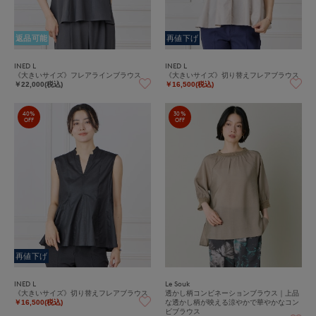
返品可能
再値下げ
INED L
INED L
《大きいサイズ》フレアラインブラウス
《大きいサイズ》切り替えフレアブラウス
￥22,000(税込)
￥16,500(税込)
40%
30%
OFF
OFF
再値下げ
INED L
Le Souk
《大きいサイズ》切り替えフレアブラウス
透かし柄コンビネーションブラウス｜上品
な透かし柄が映える涼やかで華やかなコン
￥16,500(税込)
ビブラウス