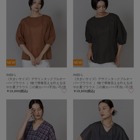
NEW
NEW
INED L
INED L
《大きいサイズ》デザインタックプルオー
《大きいサイズ》デザインタックプルオー
バーブラウス ｜ 1枚で華奢見えを叶える涼
バーブラウス ｜ 1枚で華奢見えを叶える涼
やか夏ブラウス 二の腕カバー/手洗い可/清
やか夏ブラウス 二の腕カバー/手洗い可/清
涼感/着やせ
涼感/着やせ
￥19,800(税込)
￥19,800(税込)