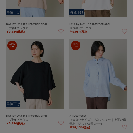
再値下げ
再値下げ
DAY by DAY It's international
DAY by DAY It's international
リブ衿Tブラウス
リブ衿Tブラウス
￥5,984(税込)
￥5,984(税込)
60%
30%
OFF
OFF
再値下げ
DAY by DAY It's international
7-IDconcept.
リブ衿Tブラウス
《大きいサイズ》リネンシャツ｜上質な麻
素材で涼しく快適な一枚
￥5,984(税込)
￥16,940(税込)