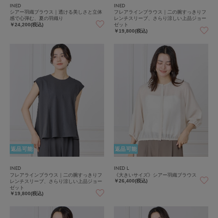
INED
INED
シアー羽織ブラウス｜透ける美しさと立体
フレアラインブラウス｜二の腕すっきりフ
感で心弾む、夏の羽織り
レンチスリーブ、さらり涼しい上品ジョー
ゼット
￥24,200(税込)
￥19,800(税込)
返品可能
返品可能
INED
INED L
フレアラインブラウス｜二の腕すっきりフ
《大きいサイズ》シアー羽織ブラウス
レンチスリーブ、さらり涼しい上品ジョー
￥26,400(税込)
ゼット
￥19,800(税込)