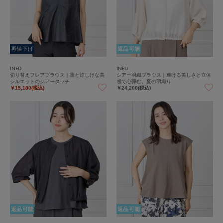
再値下げ
返品可能
INED
INED
切り替えフレアブラウス｜凛と涼しげな美
シアー羽織ブラウス｜透ける美しさと立体
シルエットのシアータッチ
感で心弾む、夏の羽織り
￥15,180(税込)
￥24,200(税込)
返品可能
返品可能