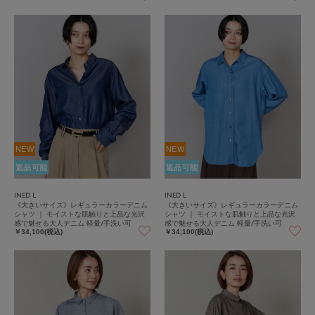
NEW
NEW
返品可能
返品可能
INED L
INED L
《大きいサイズ》レギュラーカラーデニム
《大きいサイズ》レギュラーカラーデニム
シャツ ｜ モイストな肌触りと上品な光沢
シャツ ｜ モイストな肌触りと上品な光沢
感で魅せる大人デニム 軽量/手洗い可
感で魅せる大人デニム 軽量/手洗い可
￥34,100(税込)
￥34,100(税込)