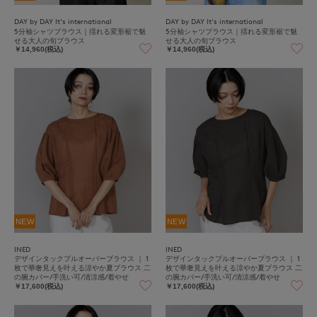
DAY by DAY It's international
DAY by DAY It's international
5分袖シャツブラウス｜揺れる変形裾で魅
5分袖シャツブラウス｜揺れる変形裾で魅
せる大人の旬ブラウス
せる大人の旬ブラウス
￥14,960(税込)
￥14,960(税込)
NEW
NEW
INED
INED
デザインタックプルオーバーブラウス ｜ 1
デザインタックプルオーバーブラウス ｜ 1
枚で華奢見えを叶える涼やか夏ブラウス 二
枚で華奢見えを叶える涼やか夏ブラウス 二
の腕カバー/手洗い可/清涼感/着やせ
の腕カバー/手洗い可/清涼感/着やせ
￥17,600(税込)
￥17,600(税込)