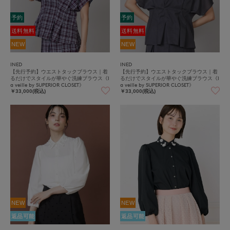
予約
予約
送料無料
送料無料
NEW
NEW
INED
INED
【先行予約】ウエストタックブラウス｜着
【先行予約】ウエストタックブラウス｜着
るだけでスタイルが華やぐ洗練ブラウス《l
るだけでスタイルが華やぐ洗練ブラウス《l
a veille by SUPERIOR CLOSET》
a veille by SUPERIOR CLOSET》
￥33,000(税込)
￥33,000(税込)
NEW
NEW
返品可能
返品可能