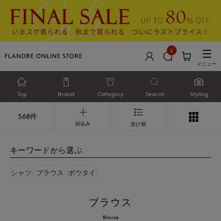
2
メニュー
Top
Brand
Category
Search
Styling
568件
絞込み
並び順
キーワードから選ぶ
シャツ
ブラウス
ボウタイ
ブラウス
Blouse