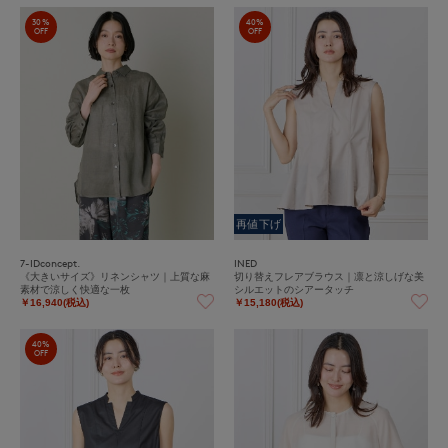
30%
40%
OFF
OFF
再値下げ
7-IDconcept.
INED
《大きいサイズ》リネンシャツ｜上質な麻
切り替えフレアブラウス｜凛と涼しげな美
素材で涼しく快適な一枚
シルエットのシアータッチ
￥16,940(税込)
￥15,180(税込)
40%
OFF