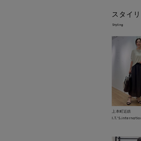
スタイリ
Styling
上本町近鉄
I.T.'S.internatio