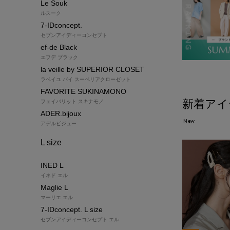
Le Souk
ルスーク
7-IDconcept.
セブンアイディーコンセプト
ef-de Black
エフデ ブラック
la veille by SUPERIOR CLOSET
ラベイユ バイ スーペリアクローゼット
FAVORITE SUKINAMONO
新着アイ
フェイバリット スキナモノ
ADER.bijoux
New
アデルビジュー
L size
INED L
イネド エル
Maglie L
マーリエ エル
7-IDconcept. L size
セブンアイディーコンセプト エル