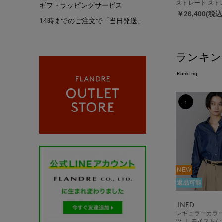
ストレート スト
ギフトラッピングサービス
手洗い可/カーゴ
￥26,400(税込
14時までのご注文で「当日発送」
ランキン
Ranking
1
NEW
返品可能
INED
レギュラーカラ
ツ ｜ モイスト