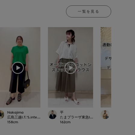
一覧を見る
Nakajima
平
makiko
広島三越I.T.'S.international
たまプラーザ東急I.T.'S.international
イネド三井ア
158
cm
162
cm
153
cm