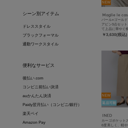
NEW
シーン別アイテム
Maglie le ca
パール×ゴールド
アピン3点セッ
ドレススタイル
て上品に華やぐ
￥3,630(税込)
ブラックフォーマル
通勤ワークスタイル
便利なサービス
後払い.com
コンビニ前払い決済
auかんたん決済
NEW
返品可能
Paidy翌月払い（コンビニ/銀行）
楽天ペイ
INED
カーゴポケットス
Amazon Pay
0度美しく、軽