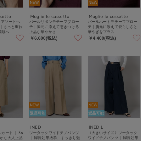
NEW
NEW
ssetto
Maglie le cassetto
Maglie le cassetto
 アソートヘ
パールリボンモチーフブロー
パールハートモチーフブロー
ト｜さっと重ね
チ｜胸元に添えて惹きつける
チ｜胸元に添えて愛らしさと
横顔へ
上品な華やかさ
華やぎをプラス
￥6,600(税込)
￥4,400(税込)
NEW
NEW
返品可能
返品可能
INED
INED L
カート ｜ 36
ツータックワイドチノパンツ
《大きいサイズ》ツータック
やかな大人上品
｜ 脚長効果抜群、すっきり魅
ワイドチノパンツ｜ 脚長効果