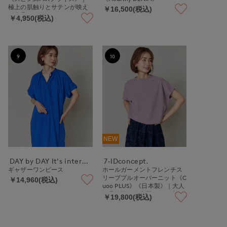
極上の肌触りとサテンが映え
￥16,500(税込)
る上品インナー
￥4,950(税込)
9
10
NEW
DAY by DAY It's international
7-IDconcept.
ギャザーワンピース
ホールガーメントフレンチス
リーブプルオーバーニット《C
￥14,960(税込)
uoo PLUS》《日本製》｜大人
の品格漂う、上質かのこ編み
￥19,800(税込)
日本製ニット