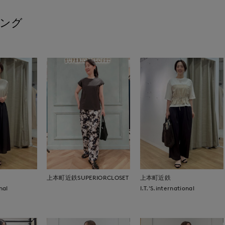
ング
上本町近鉄SUPERIORCLOSET
上本町近鉄
nal
I.T.'S.international