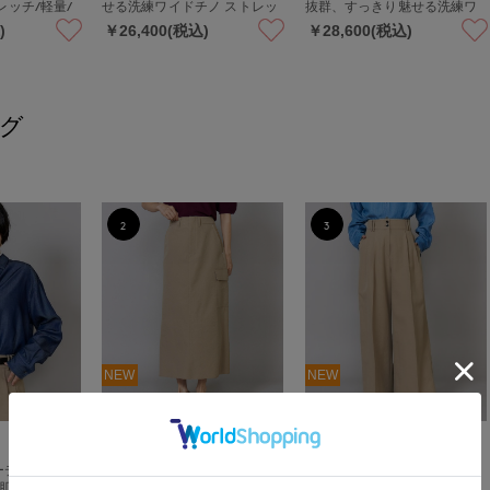
レッチ/軽量/
せる洗練ワイドチノ ストレッ
抜群、すっきり魅せる洗練ワ
ポケット
チ/軽量/手洗い可
イドチノ ストレッチ/軽量/手
)
￥26,400(税込)
￥28,600(税込)
洗い可
グ
2
3
NEW
NEW
返品可能
返品可能
INED
INED
ーデニムシャ
カーゴポケットスカート ｜ 36
ツータックワイドチノパンツ
な肌触りと上品
0度美しく、軽やかな大人上品
｜ 脚長効果抜群、すっきり魅