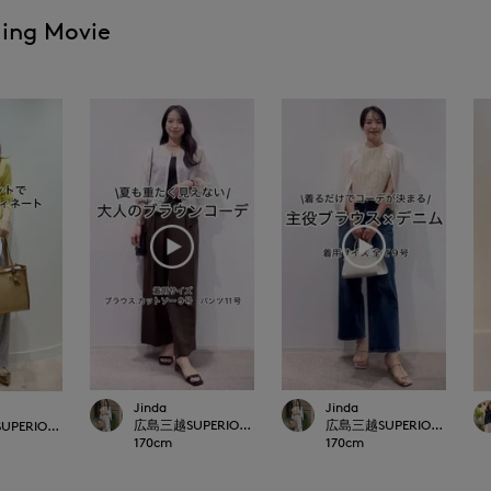
ling Movie
Jinda
Jinda
広島三越SUPERIORCLOSET
広島三越SUPERIORCLOSET
PERIORCLOSET
170
cm
170
cm