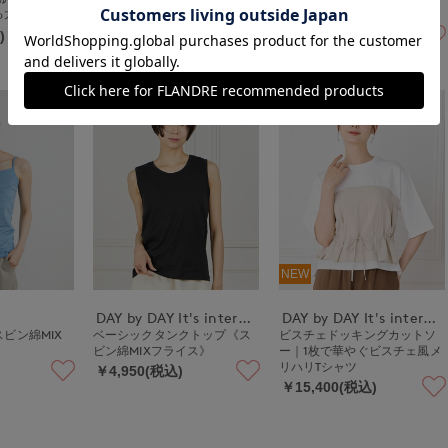
る大人デニム
ストレート ストレッチ/軽量/
せる洗練ワイドチノ ストレッ
手洗い可/カーゴポケット
チ/軽量/手洗い可
)
￥26,400(税込)
￥26,400(税込)
7
8
NEW
DAY by DAY It's international
DAY by DAY It's international
ビン綿MIX
ベーシックタンクトップ《ス
ビスチェドッキングカットソ
》
ビン綿MIXフライス》
ー｜1枚で華やぐビスチェ風メ
リハリTシャツ
￥4,950(税込)
￥15,400(税込)