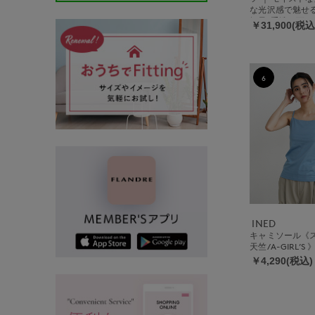
な光沢感で魅せ
軽量/手洗い可
￥31,900(税込
6
INED
キャミソール《ス
天竺/A-GIRL’S 
￥4,290(税込)