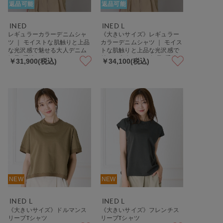
返品可能
返品可能
INED
INED L
レギュラーカラーデニムシャ
《大きいサイズ》レギュラー
ツ ｜ モイストな肌触りと上品
カラーデニムシャツ ｜ モイス
な光沢感で魅せる大人デニム
トな肌触りと上品な光沢感で
軽量/手洗い可
魅せる大人デニム 軽量/手洗い
￥31,900(税込)
￥34,100(税込)
可
NEW
NEW
INED L
INED L
《大きいサイズ》ドルマンス
《大きいサイズ》フレンチス
リーブTシャツ
リーブTシャツ