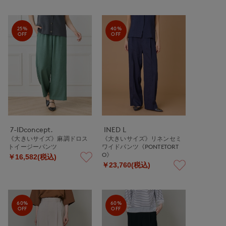
25%
40%
OFF
OFF
7-IDconcept.
INED L
《大きいサイズ》麻調ドロス
《大きいサイズ》リネンセミ
トイージーパンツ
ワイドパンツ《PONTETORT
O》
￥16,582(税込)
￥23,760(税込)
60%
60%
OFF
OFF