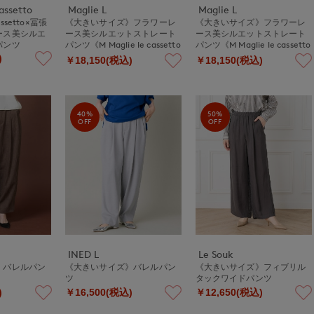
assetto
Maglie L
Maglie L
cassetto×冨張
《大きいサイズ》フラワーレ
《大きいサイズ》フラワーレ
ース美シルエ
ース美シルエットストレート
ース美シルエットストレート
パンツ
パンツ《M Maglie le cassetto
パンツ《M Maglie le cassetto
×冨張愛》
×冨張愛》
)
￥18,150(税込)
￥18,150(税込)
40%
50%
OFF
OFF
INED L
Le Souk
》バレルパン
《大きいサイズ》バレルパン
《大きいサイズ》フィブリル
ツ
タックワイドパンツ
)
￥16,500(税込)
￥12,650(税込)