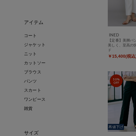
アイテム
INED
コート
【定番】美脚パン
ジャケット
美しく、至高の
ド
ニット
￥15,400(税込
カットソー
ブラウス
50%
パンツ
OFF
スカート
ワンピース
雑貨
再値下げ
サイズ