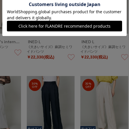
再値下げ
再値下げ
DAY by DAY It's international
INED L
INED L
パンツ
《大きいサイズ》麻調セミワ
《大きいサイズ》麻調セミワ
イドパンツ
イドパンツ
￥22,330(税込)
￥22,330(税込)
30%
30%
OFF
OFF
再値下げ
再値下げ