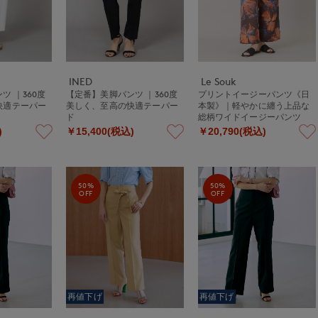
INED
Le Souk
ツ ｜360度
【定番】美脚パンツ ｜360度
プリントイージーパンツ《日
快適テーパー
美しく、至高の快適テーパー
本製》｜軽やかに纏う上品な
ド
総柄ワイドイージーパンツ
)
￥15,400(税込)
￥20,790(税込)
50%
50%
OFF
OFF
再値下げ
再値下げ