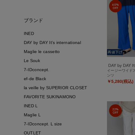
60%
OFF
ブランド
INED
DAY by DAY It's international
Maglie le cassetto
再値下げ
Le Souk
7-IDconcept.
イージーワイド
ンツ
ef-de Black
￥5,280(税込)
la veille by SUPERIOR CLOSET
FAVORITE SUKINAMONO
INED L
22%
OFF
Maglie L
7-IDconcept. L size
OUTLET