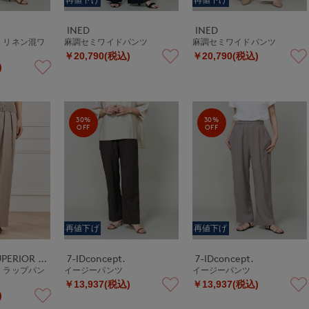
INED
INED
》リネン混ワ
麻調セミワイドパンツ
麻調セミワイドパンツ
￥20,790(税込)
￥20,790(税込)
)
30%
30%
OFF
OFF
再値下げ
再値下げ
la veille by SUPERIOR CLOSET
7-IDconcept.
7-IDconcept.
》ラップパン
イージーパンツ
イージーパンツ
￥13,937(税込)
￥13,937(税込)
)