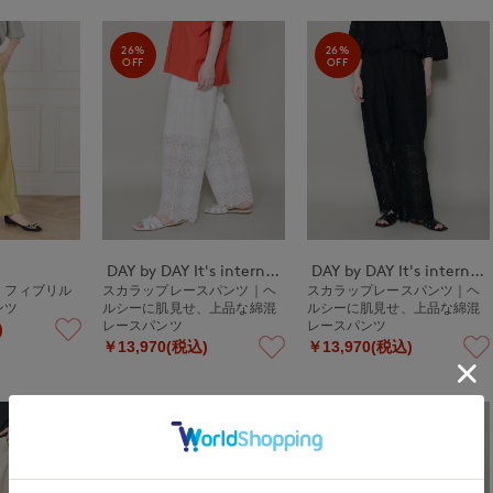
26%
26%
OFF
OFF
DAY by DAY It's international
DAY by DAY It's international
》フィブリル
スカラップレースパンツ｜ヘ
スカラップレースパンツ｜ヘ
ンツ
ルシーに肌見せ、上品な綿混
ルシーに肌見せ、上品な綿混
レースパンツ
レースパンツ
)
￥13,970(税込)
￥13,970(税込)
30%
30%
OFF
OFF