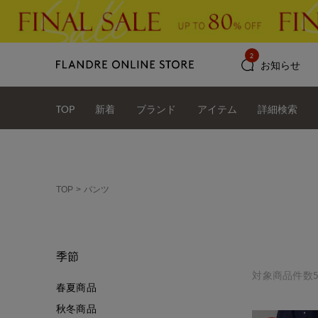
2
お知らせ
TOP
新着
ブランド
アイテム
詳細検索
TOP
パンツ
季節
対象商品件数5
春夏商品
秋冬商品