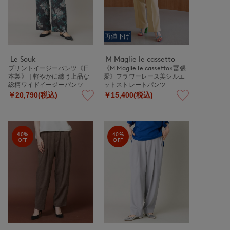
再値下げ
Le Souk
M Maglie le cassetto
プリントイージーパンツ《日
《M Maglie le cassetto×冨張
本製》｜軽やかに纏う上品な
愛》フラワーレース美シルエ
総柄ワイドイージーパンツ
ットストレートパンツ
￥20,790(税込)
￥15,400(税込)
40%
40%
OFF
OFF