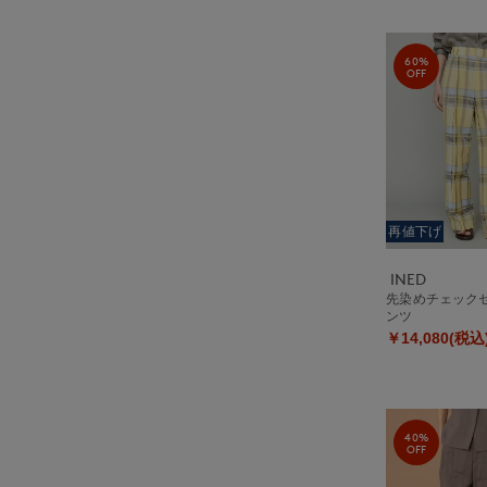
60%
OFF
再値下げ
INED
先染めチェック
ンツ
￥14,080(税込
40%
OFF