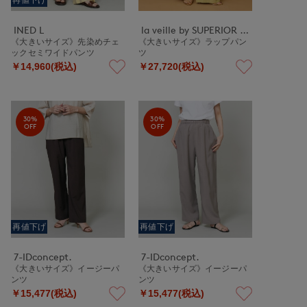
INED L
la veille by SUPERIOR CLOSET
《大きいサイズ》先染めチェ
《大きいサイズ》ラップパン
ックセミワイドパンツ
ツ
￥14,960(税込)
￥27,720(税込)
30%
30%
OFF
OFF
再値下げ
再値下げ
7-IDconcept.
7-IDconcept.
《大きいサイズ》イージーパ
《大きいサイズ》イージーパ
ンツ
ンツ
￥15,477(税込)
￥15,477(税込)