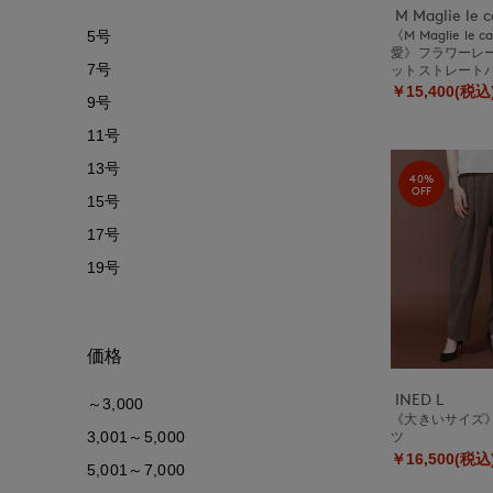
M Maglie le c
《M Maglie le 
5号
愛》フラワーレ
7号
ットストレート
￥15,400(税込
9号
11号
13号
40%
OFF
15号
17号
19号
価格
INED L
～3,000
《大きいサイズ
3,001～5,000
ツ
￥16,500(税込
5,001～7,000