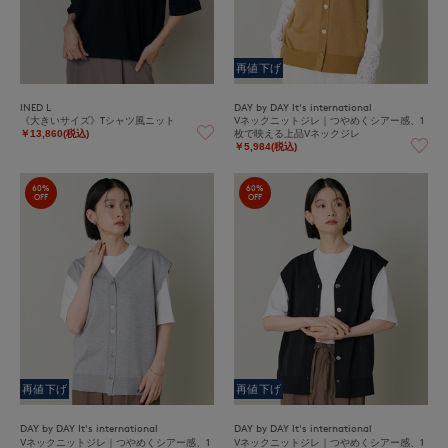
再値下げ
INED L
DAY by DAY It's international
《大きいサイズ》Tシャツ風ニット
Vネックニットジレ｜つやめくシアー感、1
枚で映える上品Vネックジレ
￥13,860(税込)
￥5,984(税込)
60%
60%
OFF
OFF
再値下げ
再値下げ
DAY by DAY It's international
DAY by DAY It's international
Vネックニットジレ｜つやめくシアー感、1
Vネックニットジレ｜つやめくシアー感、1