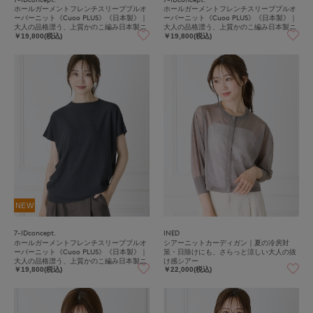
ホールガーメントフレンチスリーブプルオ
ホールガーメントフレンチスリーブプルオ
ーバーニット《Cuoo PLUS》《日本製》｜
ーバーニット《Cuoo PLUS》《日本製》｜
大人の品格漂う、上質かのこ編み日本製ニ
大人の品格漂う、上質かのこ編み日本製ニ
ット
ット
￥19,800(税込)
￥19,800(税込)
NEW
7-IDconcept.
INED
ホールガーメントフレンチスリーブプルオ
シアーニットカーディガン｜夏の冷房対
ーバーニット《Cuoo PLUS》《日本製》｜
策・日除けにも、さらっと涼しい大人の抜
大人の品格漂う、上質かのこ編み日本製ニ
け感シアー
ット
￥19,800(税込)
￥22,000(税込)