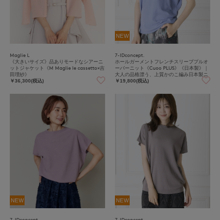
NEW
Maglie L
7-IDconcept.
《大きいサイズ》品ありモードなシアーニ
ホールガーメントフレンチスリーブプルオ
ットジャケット《M Maglie le cassetto×吉
ーバーニット《Cuoo PLUS》《日本製》｜
田理紗》
大人の品格漂う、上質かのこ編み日本製ニ
ット
￥36,300(税込)
￥19,800(税込)
NEW
NEW
7-IDconcept.
7-IDconcept.