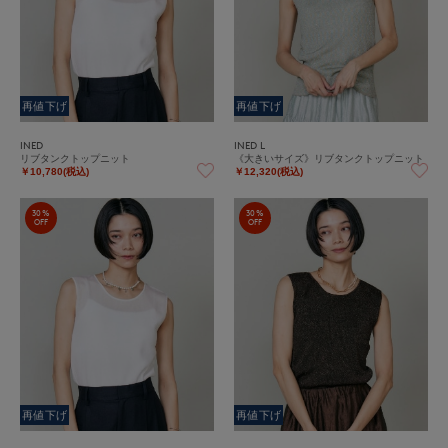
再値下げ
再値下げ
INED
INED L
リブタンクトップニット
《大きいサイズ》リブタンクトップニット
￥10,780(税込)
￥12,320(税込)
30%
30%
OFF
OFF
再値下げ
再値下げ