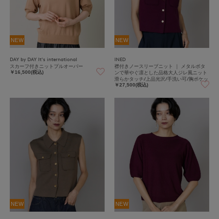
NEW
NEW
DAY by DAY It's international
INED
スカーフ付きニットプルオーバー
襟付きノースリーブニット ｜ メタルボタ
ンで華やぐ凛とした品格大人ジレ風ニット
￥16,500(税込)
滑らかタッチ/上品光沢/手洗い可/胸ポケッ
ト
￥27,500(税込)
NEW
NEW