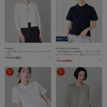
再値下げ
Maglie L
M Maglie le cassetto
《大きいサイズ》 パールコンパクトカーデ
《M Maglie le cassetto》スカラップポロ
ィガン
ニットプルオーバー｜華やぐスカラップニ
ット
￥38,500(税込)
￥20,020(税込)
30%
30%
OFF
OFF