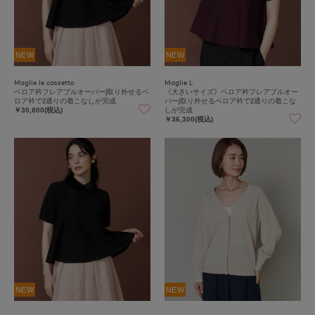
NEW
NEW
Maglie le cassetto
Maglie L
ベロア衿フレアプルオーバー|取り外せるベ
《大きいサイズ》ベロア衿フレアプルオー
ロア衿で2通りの着こなしが完成
バー|取り外せるベロア衿で2通りの着こな
しが完成
￥30,800(税込)
￥36,300(税込)
NEW
NEW