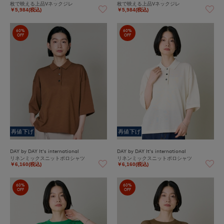
枚で映える上品Vネックジレ
枚で映える上品Vネックジレ
￥5,984(税込)
￥5,984(税込)
60%
60%
OFF
OFF
再値下げ
再値下げ
DAY by DAY It's international
DAY by DAY It's international
リネンミックスニットポロシャツ
リネンミックスニットポロシャツ
￥6,160(税込)
￥6,160(税込)
60%
60%
OFF
OFF