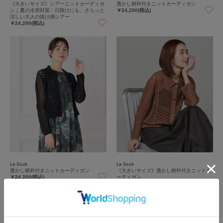
《大きいサイズ》シアーニットカーディガ
透かし柄衿付きニットカーディガン
ン｜夏の冷房対策・日除けにも、さらっと
￥24,200(税込)
涼しい大人の抜け感シアー
￥24,200(税込)
Le Souk
Le Souk
透かし柄衿付きニットカーディガン
《大きいサイズ》透かし柄衿付きニットカ
ーディガン
￥24,200(税込)
￥26,400(税込)
30%
OFF