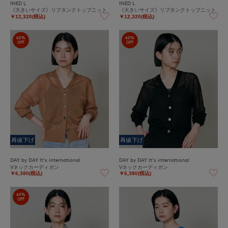
INED L
INED L
《大きいサイズ》リブタンクトップニット
《大きいサイズ》リブタンクトップニット
￥12,320(税込)
￥12,320(税込)
60%
60%
OFF
OFF
再値下げ
再値下げ
DAY by DAY It's international
DAY by DAY It's international
Vネックカーディガン
Vネックカーディガン
￥6,380(税込)
￥6,380(税込)
60%
OFF