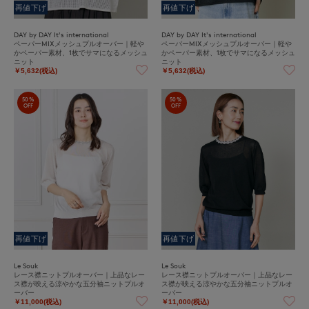
再値下げ
再値下げ
DAY by DAY It's international
DAY by DAY It's international
ペーパーMIXメッシュプルオーバー｜軽や
ペーパーMIXメッシュプルオーバー｜軽や
かペーパー素材、1枚でサマになるメッシュ
かペーパー素材、1枚でサマになるメッシュ
ニット
ニット
￥5,632(税込)
￥5,632(税込)
50%
50%
OFF
OFF
再値下げ
再値下げ
Le Souk
Le Souk
レース襟ニットプルオーバー｜上品なレー
レース襟ニットプルオーバー｜上品なレー
ス襟が映える涼やかな五分袖ニットプルオ
ス襟が映える涼やかな五分袖ニットプルオ
ーバー
ーバー
￥11,000(税込)
￥11,000(税込)