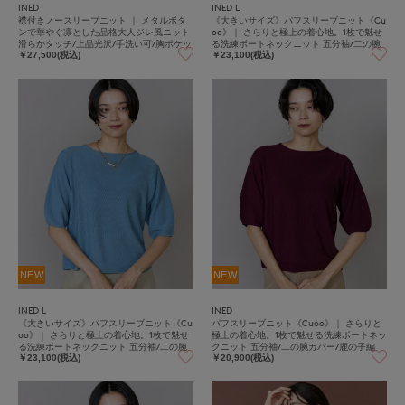
INED
INED L
襟付きノースリーブニット ｜ メタルボタ
《大きいサイズ》パフスリーブニット《Cu
ンで華やぐ凛とした品格大人ジレ風ニット
oo》｜ さらりと極上の着心地。1枚で魅せ
滑らかタッチ/上品光沢/手洗い可/胸ポケッ
る洗練ボートネックニット 五分袖/二の腕
ト
カバー/鹿の子編み/ホールガーメント/快適
￥27,500(税込)
￥23,100(税込)
素材
NEW
NEW
INED L
INED
《大きいサイズ》パフスリーブニット《Cu
パフスリーブニット《Cuoo》｜ さらりと
oo》｜ さらりと極上の着心地。1枚で魅せ
極上の着心地。1枚で魅せる洗練ボートネッ
る洗練ボートネックニット 五分袖/二の腕
クニット 五分袖/二の腕カバー/鹿の子編
カバー/鹿の子編み/ホールガーメント/快適
み/ホールガーメント/快適素材
￥23,100(税込)
￥20,900(税込)
素材