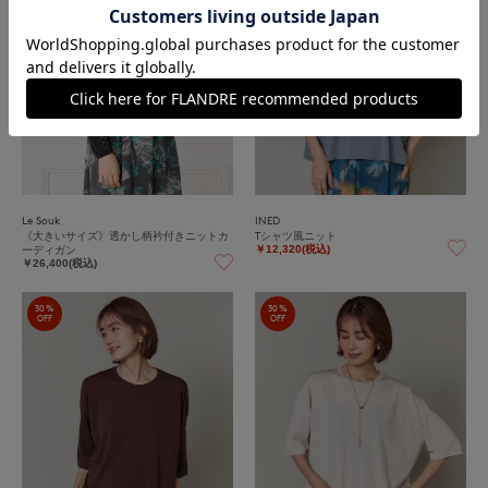
Le Souk
INED
《大きいサイズ》透かし柄衿付きニットカ
Tシャツ風ニット
ーディガン
￥12,320(税込)
￥26,400(税込)
30%
30%
OFF
OFF