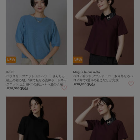
NEW
NEW
INED
Maglie le cassetto
パフスリーブニット《Cuoo》｜ さらりと
ベロア衿フレアプルオーバー|取り外せるベ
極上の着心地。1枚で魅せる洗練ボートネッ
ロア衿で2通りの着こなしが完成
クニット 五分袖/二の腕カバー/鹿の子編
￥30,800(税込)
み/ホールガーメント/快適素材
￥20,900(税込)