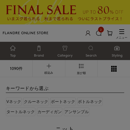
2
メニュー
Top
Brand
Category
Search
Styling
1090件
絞込み
並び順
キーワードから選ぶ
Vネック
クルーネック
ボートネック
ボトルネック
タートルネック
カーディガン
アンサンブル
ニット