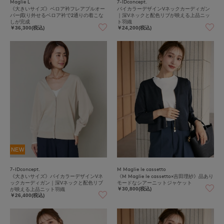
Maglie L
7-IDconcept.
《大きいサイズ》ベロア衿フレアプルオー
バイカラーデザインVネックカーディガン
バー|取り外せるベロア衿で2通りの着こな
｜深Vネックと配色リブが映える上品ニッ
しが完成
ト羽織
￥36,300(税込)
￥24,200(税込)
NEW
7-IDconcept.
M Maglie le cassetto
《大きいサイズ》バイカラーデザインVネ
《M Maglie le cassetto×吉田理紗》品あり
ックカーディガン｜深Vネックと配色リブ
モードなシアーニットジャケット
が映える上品ニット羽織
￥30,800(税込)
￥26,400(税込)