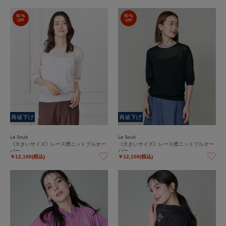
50%
50%
OFF
OFF
再値下げ
再値下げ
Le Souk
Le Souk
《大きいサイズ》レース襟ニットプルオー
《大きいサイズ》レース襟ニットプルオー
バー
バー
￥12,100(税込)
￥12,100(税込)