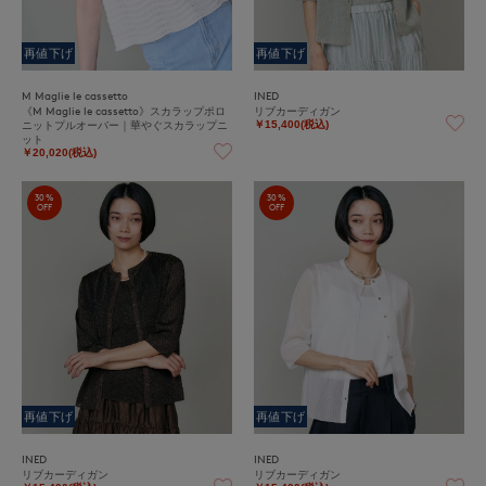
再値下げ
再値下げ
M Maglie le cassetto
INED
《M Maglie le cassetto》スカラップポロ
リブカーディガン
ニットプルオーバー｜華やぐスカラップニ
￥15,400(税込)
ット
￥20,020(税込)
30%
30%
OFF
OFF
再値下げ
再値下げ
INED
INED
リブカーディガン
リブカーディガン