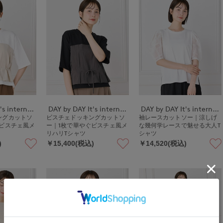
DAY by DAY It's international
DAY by DAY It's international
DAY by DAY It's international
ングカットソ
ビスチェドッキングカットソ
袖レースカットソー｜涼しげ
ぐビスチェ風メ
ー｜1枚で華やぐビスチェ風メ
な幾何学レースで魅せる大人T
リハリTシャツ
シャツ
)
￥15,400(税込)
￥14,520(税込)