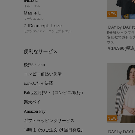
INED L
イネド エル
Maglie L
NEW
マーリエ エル
7-IDconcept. L size
セブンアイディーコンセプト エル
5分袖シャツブ
変形裾で魅せる
ウス
￥14,960(税込
便利なサービス
後払い.com
コンビニ前払い決済
auかんたん決済
Paidy翌月払い（コンビニ/銀行）
楽天ペイ
Amazon Pay
NEW
ギフトラッピングサービス
14時までのご注文で｢当日発送｣