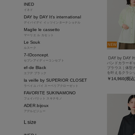
INED
イネド
DAY by DAY It's international
デイバイデイ イッツインターナショナル
Maglie le cassetto
マーリエ ル カセット
Le Souk
NEW
ルスーク
7-IDconcept.
セブンアイディーコンセプト
バンドカラーギ
ef-de Black
ブラウス｜体型
を叶えるクラシ
エフデ ブラック
￥14,960(税込
la veille by SUPERIOR CLOSET
ラベイユ バイ スーペリアクローゼット
FAVORITE SUKINAMONO
フェイバリット スキナモノ
ADER.bijoux
アデルビジュー
L size