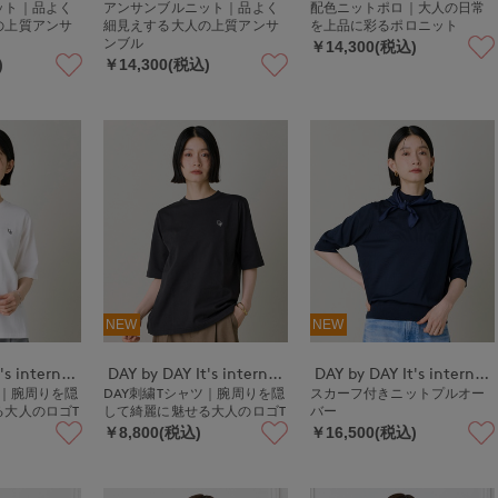
ット｜品よく
アンサンブルニット｜品よく
配色ニットポロ｜大人の日常
の上質アンサ
細見えする大人の上質アンサ
を上品に彩るポロニット
ンブル
￥14,300(税込)
)
￥14,300(税込)
NEW
NEW
DAY by DAY It's international
DAY by DAY It's international
DAY by DAY It's international
ツ｜腕周りを隠
DAY刺繍Tシャツ｜腕周りを隠
スカーフ付きニットプルオー
る大人のロゴT
して綺麗に魅せる大人のロゴT
バー
￥8,800(税込)
￥16,500(税込)