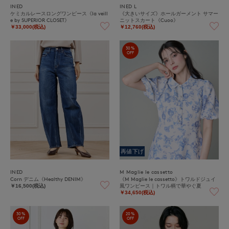
INED
INED L
ケミカルレースロングワンピース《la veill
《大きいサイズ》ホールガーメント サマー
e by SUPERIOR CLOSET》
ニットスカート《Cuoo》
￥33,000(税込)
￥12,760(税込)
30%
OFF
再値下げ
INED
M Maglie le cassetto
Corn デニム《Healthy DENIM》
《M Maglie le cassetto》トワルドジュイ
風ワンピース｜トワル柄で華やぐ夏
￥16,500(税込)
￥34,650(税込)
30%
20%
OFF
OFF