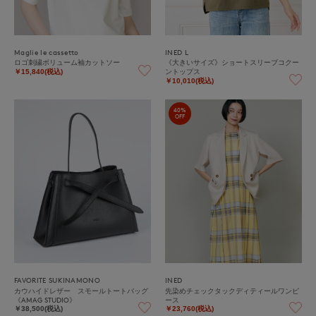
Maglie le cassetto
INED L
ロゴ刺繍ボリューム袖カットソー
《大きいサイズ》ショートスリーブコクー
ントップス
￥15,840(税込)
￥10,010(税込)
40%
OFF
FAVORITE SUKINAMONO
INED
カウハイドレザー スモールトートバッグ
先染めチェックタックディティールワンピ
《AMAG STUDIO》
ース
￥38,500(税込)
￥23,760(税込)