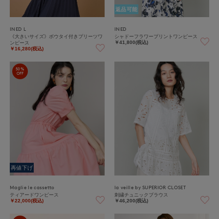
返品可能
INED L
INED
《大きいサイズ》ボウタイ付きプリーツワ
シャドーフラワープリントワンピース
ンピース
￥41,800(税込)
￥16,280(税込)
50%
OFF
再値下げ
Maglie le cassetto
la veille by SUPERIOR CLOSET
ティアードワンピース
刺繍チュニックブラウス
￥22,000(税込)
￥46,200(税込)