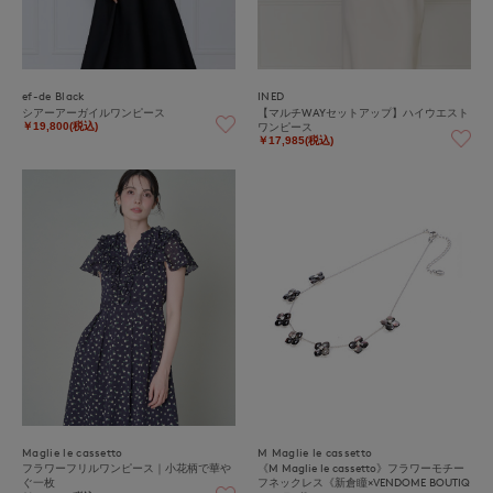
ef-de Black
INED
シアーアーガイルワンピース
【マルチWAYセットアップ】ハイウエスト
ワンピース
￥19,800(税込)
￥17,985(税込)
Maglie le cassetto
M Maglie le cassetto
フラワーフリルワンピース｜小花柄で華や
《M Maglie le cassetto》フラワーモチー
ぐ一枚
フネックレス《新倉瞳×VENDOME BOUTIQ