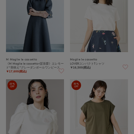
M Maglie le cassetto
Maglie le cassetto
《M Maglie le cassetto×冨張愛》エレモー
LOVERコンパクトTシャツ
ド“美映え”グレーダンボールワンピース
￥16,500(税込)
￥17,600(税込)
20%
30%
OFF
OFF