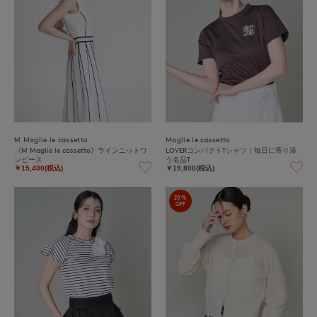
M Maglie le cassetto
Maglie le cassetto
《M Maglie le cassetto》ラインニットワ
LOVERコンパクトTシャツ｜毎日に寄り添
ンピース
う名品T
￥15,400(税込)
￥19,800(税込)
20%
OFF