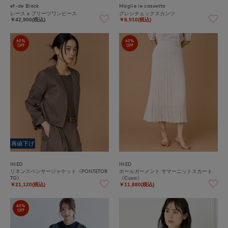
ef-de Black
Maglie le cassetto
レース x プリーツワンピース
グレンチェックスカンツ
￥42,900(税込)
￥8,910(税込)
60%
60%
OFF
OFF
再値下げ
INED
INED
リネンスペンサージャケット《PONTETOR
ホールガーメント サマーニットスカート
TO》
《Cuoo》
￥21,120(税込)
￥11,880(税込)
60%
OFF