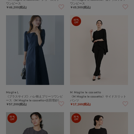
ワンピース
ワンピース
￥46,200(税込)
￥49,500(税込)
40%
OFF
Maglie L
M Maglie le cassetto
《プラスサイズ》ハレ映えプリーツワンピ
《M Maglie le cassetto》サイドスリット
ース《M Maglie le cassetto×吉田理紗》
パンツ
￥57,200(税込)
￥17,160(税込)
50%
30%
OFF
OFF