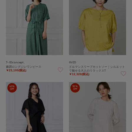
7-IDconcept.
INED
麻調ロングジレワンピース
ドルマンスリーブカットソー｜シルエット
で魅せる大人のリラックスT
￥23,100(税込)
￥12,320(税込)
60%
50%
OFF
OFF