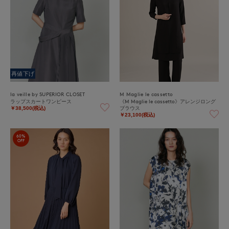
再値下げ
la veille by SUPERIOR CLOSET
M Maglie le cassetto
ラップスカートワンピース
《M Maglie le cassetto》アレンジロング
ブラウス
￥38,500(税込)
￥23,100(税込)
60%
OFF