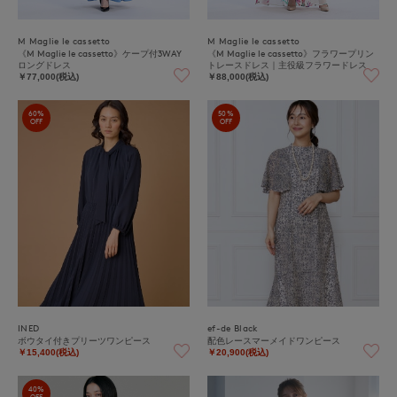
M Maglie le cassetto
M Maglie le cassetto
《M Maglie le cassetto》ケープ付3WAY
《M Maglie le cassetto》フラワープリン
ロングドレス
トレースドレス｜主役級フラワードレス
￥77,000(税込)
￥88,000(税込)
60%
50%
OFF
OFF
INED
ef-de Black
ボウタイ付きプリーツワンピース
配色レースマーメイドワンピース
￥15,400(税込)
￥20,900(税込)
40%
OFF