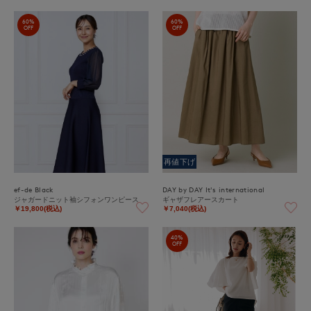
60%
60%
OFF
OFF
再値下げ
ef-de Black
DAY by DAY It's international
ジャガードニット袖シフォンワンピース
ギャザフレアースカート
￥19,800(税込)
￥7,040(税込)
40%
OFF