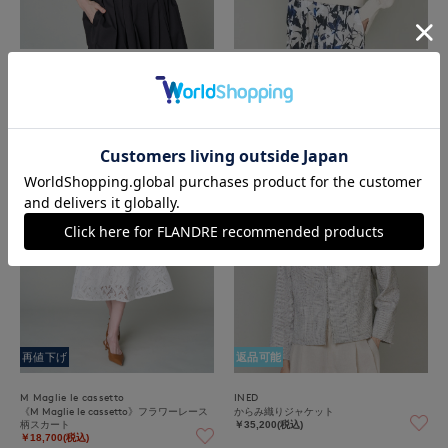
Maglie le cassetto
INED
フラワーバルーンスリーブTシャツ｜花咲
デニット風カーディガン
く華やぎトップス
￥17,600(税込)
￥22,000(税込)
50%
OFF
再値下げ
返品可能
M Maglie le cassetto
INED
《M Maglie le cassetto》フラワーレース
からみ織りジャケット
柄スカート
￥35,200(税込)
￥18,700(税込)