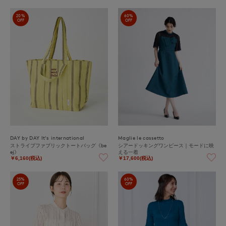
20%
60%
OFF
OFF
DAY by DAY It's international
Maglie le cassetto
ストライプファブリックトートバッグ《be
シアードッキングワンピース｜モードに映
ej》
える一着
￥6,160(税込)
￥17,600(税込)
25%
60%
OFF
OFF