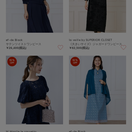
ef-de Black
la veille by SUPERIOR CLOSET
サテンツイストワンピース
《大きいサイズ》ジャガードワンピース
￥26,400(税込)
￥82,500(税込)
50%
50%
OFF
OFF
M Maglie le cassetto
ef-de Black