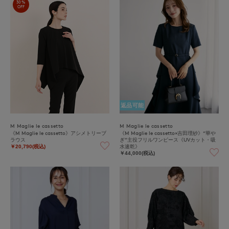
30%
OFF
返品可能
M Maglie le cassetto
M Maglie le cassetto
《M Maglie le cassetto》アシメトリーブ
《M Maglie le cassetto×吉田理紗》“華や
ラウス
ぎ”主役フリルワンピース《UVカット・吸
水速乾》
￥20,790(税込)
￥44,000(税込)