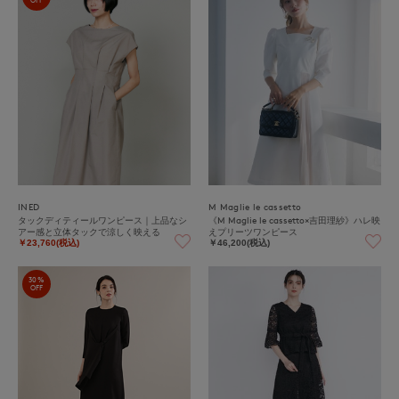
INED
M Maglie le cassetto
タックディティールワンピース｜上品なシ
《M Maglie le cassetto×吉田理紗》ハレ映
アー感と立体タックで涼しく映える
えプリーツワンピース
￥23,760(税込)
￥46,200(税込)
30%
OFF