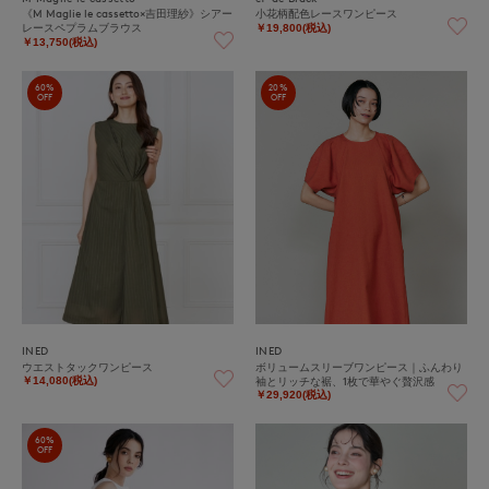
《M Maglie le cassetto×吉田理紗》シアー
小花柄配色レースワンピース
レースペプラムブラウス
￥19,800(税込)
￥13,750(税込)
60%
20%
OFF
OFF
INED
INED
ウエストタックワンピース
ボリュームスリーブワンピース｜ふんわり
袖とリッチな裾、1枚で華やぐ贅沢感
￥14,080(税込)
￥29,920(税込)
60%
OFF