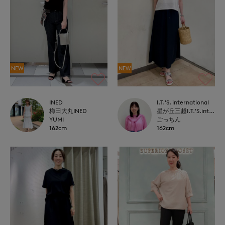
NEW
NEW
INED
I.T.'S. international
梅田大丸INED
星が丘三越I.T.'S.international
YUMI
ごっちん
162cm
162cm