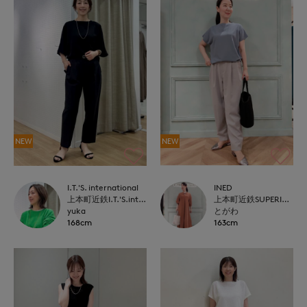
NEW
NEW
I.T.'S. international
INED
上本町近鉄I.T.'S.international
上本町近鉄SUPERIORCLOSET
yuka
とがわ
168cm
163cm