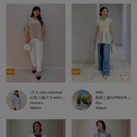
NEW
NEW
I.T.'S. international
INED
広島三越I.T.'S.international
銀座三越SUPERIOR CLOSET GINZA
tamura
Ryu
154cm
154cm