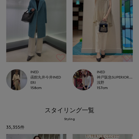
INED
INED
函館丸井今井INED
神戸阪急SUPERIORCLOSET
ERI
浅野
158cm
157cm
スタイリング一覧
Styling
35,355
件