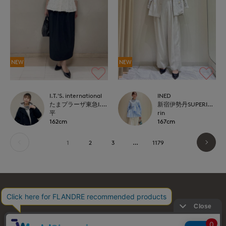
NEW
NEW
I.T.'S. international
INED
たまプラーザ東急I.T.'S.international
新宿伊勢丹SUPERIOR CLOSET
平
rin
162cm
167cm
1
2
3
…
1179
お問い合わせ
利用規約
会社概要
プライバシーポリシー