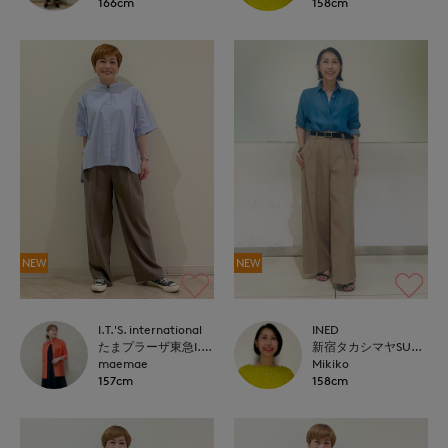
166cm
158cm
NEW
NEW
I.T.'S. international
INED
たまプラーザ東急I.T.'S.international
新宿タカシマヤSUPERIOR CLOSET
maemae
Mikiko
157cm
158cm