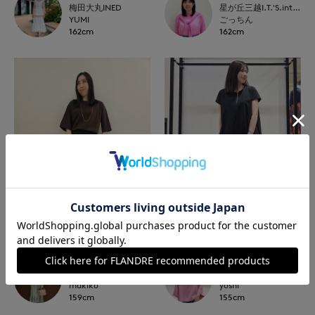
梅田大丸INED
星が丘三越I.T.'S.international
YUMI
ごっちん
162cm
162cm
NEW
NEW
INED
7-IDconcept.
高松三越INED
博多大丸7-IDconcept.
makiko
yoshi
159cm
155cm