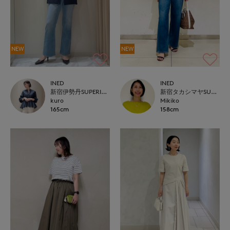
NEW
NEW
INED
INED
新宿伊勢丹SUPERIOR CLOSET
新宿タカシマヤSUPERIOR CLOSET
kuro
Mikiko
165cm
158cm