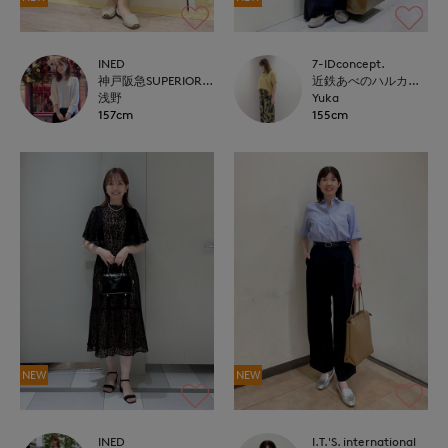
INED
7-IDconcept.
神戸阪急SUPERIORCLOSET
近鉄あべのハルカス7-IDconcept.
浅野
Yuka
157cm
155cm
NEW
NEW
INED
I.T.'S. international