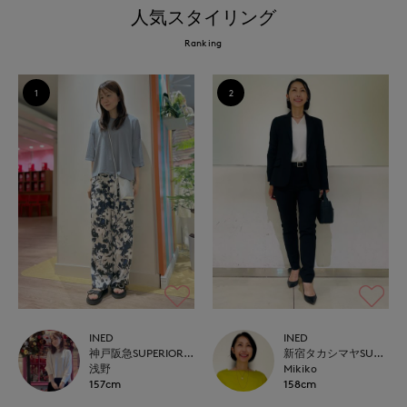
人気スタイリング
Ranking
1
2
INED
INED
神戸阪急SUPERIORCLOSET
新宿タカシマヤSUPERIOR CLOSET
浅野
Mikiko
157cm
158cm