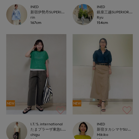
INED
INED
新宿伊勢丹SUPERIOR CLOSET
銀座三越SUPERIOR CLOSET GINZA
rin
Ryu
167cm
154cm
NEW
NEW
I.T.'S. international
INED
たまプラーザ東急I.T.'S.international
新宿タカシマヤSUPERIOR CLOSET
chigu
Mikiko