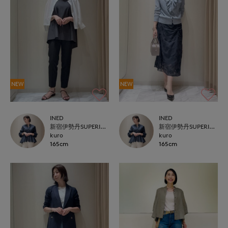
NEW
NEW
INED
INED
新宿伊勢丹SUPERIOR CLOSET
新宿伊勢丹SUPERIOR CLOSET
kuro
kuro
165cm
165cm