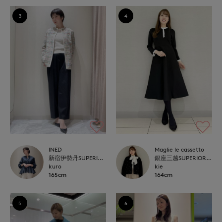
3
4
INED
Maglie le cassetto
新宿伊勢丹SUPERIOR CLOSET
銀座三越SUPERIOR CLOSET GINZA
kuro
kie
165cm
164cm
5
6