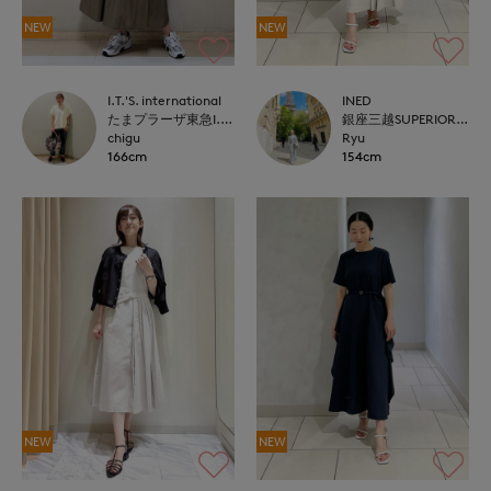
NEW
NEW
I.T.'S. international
INED
たまプラーザ東急I.T.'S.international
銀座三越SUPERIOR CLOSET GINZA
chigu
Ryu
166cm
154cm
NEW
NEW