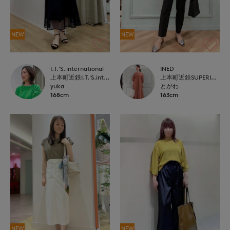
NEW
NEW
I.T.'S. international
INED
上本町近鉄I.T.'S.international
上本町近鉄SUPERIORCLOSET
yuka
とがわ
168cm
163cm
NEW
NEW