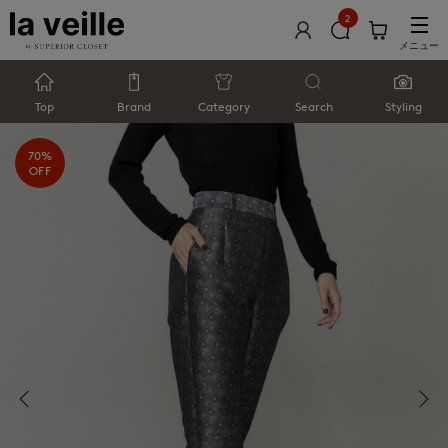
2
メニュー
Top
Brand
Category
Search
Styling
70%
OFF