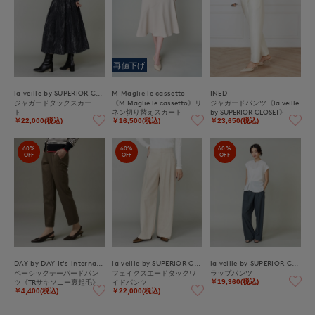
再値下げ
la veille by SUPERIOR CLOSET
M Maglie le cassetto
INED
ジャガードタックスカー
《M Maglie le cassetto》リ
ジャガードパンツ《la veille
ト
ネン切り替えスカート
by SUPERIOR CLOSET》
￥22,000(税込)
￥16,500(税込)
￥23,650(税込)
60%
60%
60%
OFF
OFF
OFF
DAY by DAY It's international
la veille by SUPERIOR CLOSET
la veille by SUPERIOR CLOSET
ベーシックテーパードパン
フェイクスエードタックワ
ラップパンツ
ツ《TRサキソニー裏起毛》
イドパンツ
￥19,360(税込)
￥4,400(税込)
￥22,000(税込)