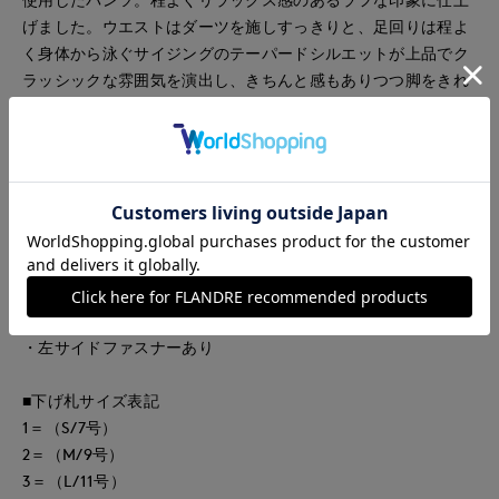
げました。ウエストはダーツを施しすっきりと、足回りは程よ
く身体から泳ぐサイジングのテーパードシルエットが上品でク
ラッシックな雰囲気を演出し、きちんと感もありつつ脚をきれ
いにみせてくれます。
■素材
ブランドオリジナル柄をタテ、ヨコシャンブレーにし、なお且
つ組織変化を持たせる事で、柄を繊細に表現しています。軽
く、シワになりにくくイージーケアな素材です。
・裏地なし
・ポケットあり
・左サイドファスナーあり
■下げ札サイズ表記
1＝（S/7号）
2＝（M/9号）
3＝（L/11号）