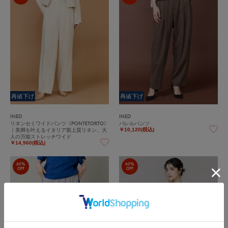
再値下げ
再値下げ
INED
INED
リネンセミワイドパンツ《PONTETORTO》
バレルパンツ
｜美脚を叶えるイタリア製上質リネン、大
￥10,120(税込)
人の万能ストレッチワイド
￥14,960(税込)
60%
60%
OFF
OFF