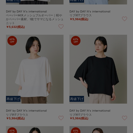
DAY by DAY It's international
DAY by DAY It's international
ペーパーMIXメッシュプルオーバー｜軽や
リブ衿Tブラウス
かペーパー素材、1枚でサマになるメッシュ
￥5,984(税込)
ニット
￥5,632(税込)
60%
60%
OFF
OFF
再値下げ
再値下げ
DAY by DAY It's international
DAY by DAY It's international
リブ衿Tブラウス
リブ衿Tブラウス
￥5,984(税込)
￥5,984(税込)
60%
60%