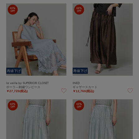
60%
60%
OFF
OFF
再値下げ
再値下げ
la veille by SUPERIOR CLOSET
INED
ボーラ―刺繍ワンピース
ギャザースカート
￥27,720(税込)
￥12,760(税込)
60%
60%
OFF
OFF