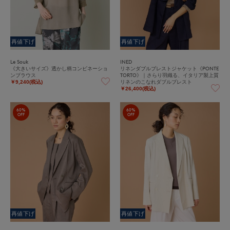
再値下げ
再値下げ
Le Souk
INED
《大きいサイズ》透かし柄コンビネーショ
リネンダブルブレストジャケット《PONTE
ンブラウス
TORTO》｜さらり羽織る、イタリア製上質
リネンのこなれダブルブレスト
￥9,240(税込)
￥26,400(税込)
60%
60%
OFF
OFF
再値下げ
再値下げ