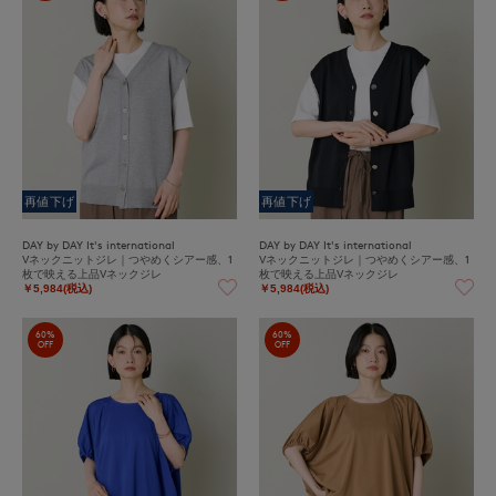
再値下げ
再値下げ
DAY by DAY It's international
DAY by DAY It's international
Vネックニットジレ｜つやめくシアー感、1
Vネックニットジレ｜つやめくシアー感、1
枚で映える上品Vネックジレ
枚で映える上品Vネックジレ
￥5,984(税込)
￥5,984(税込)
60%
60%
OFF
OFF