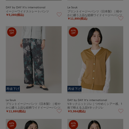
DAY by DAY It's international
Le Souk
イージーワイドストレートパンツ
プリントイージーパンツ《日本製》｜軽や
かに纏う上品な総柄ワイドイージーパンツ
￥5,280(税込)
￥11,880(税込)
60%
60%
OFF
OFF
再値下げ
再値下げ
Le Souk
DAY by DAY It's international
プリントイージーパンツ《日本製》｜軽や
Vネックニットジレ｜つやめくシアー感、1
かに纏う上品な総柄ワイドイージーパンツ
枚で映える上品Vネックジレ
￥11,880(税込)
￥5,984(税込)
60%
60%
OFF
OFF