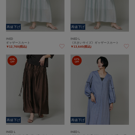
再値下げ
再値下げ
INED
INED L
ギャザースカート
《大きいサイズ》ギャザースカート
￥12,760(税込)
￥13,640(税込)
60%
60%
OFF
OFF
再値下げ
再値下げ
INED L
INED L