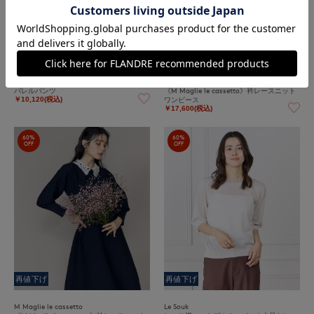
再値下げ
再値下げ
INED
M Maglie le cassetto
バレルパンツ
《M Maglie le cassetto》衿レースニット
ワンピース
￥10,120(税込)
￥17,600(税込)
60%
60%
OFF
OFF
再値下げ
再値下げ
M Maglie le cassetto
Le Souk