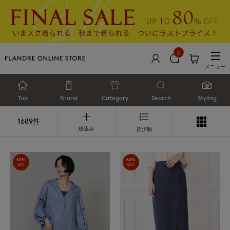
2
メニュー
Top
Brand
Category
Search
Styling
1689件
絞込み
並び順
60%
60%
OFF
OFF