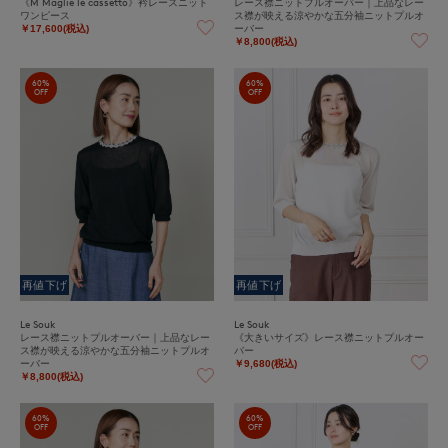
《M Maglie le cassetto》衿レースニット
レース襟ニットプルオーバー｜上品なレー
ワンピース
ス襟が映える涼やかな五分袖ニットプルオ
ーバー
￥17,600(税込)
￥8,800(税込)
60%
60%
OFF
OFF
再値下げ
再値下げ
Le Souk
Le Souk
レース襟ニットプルオーバー｜上品なレー
《大きいサイズ》レース襟ニットプルオー
ス襟が映える涼やかな五分袖ニットプルオ
バー
ーバー
￥9,680(税込)
￥8,800(税込)
60%
60%
OFF
OFF