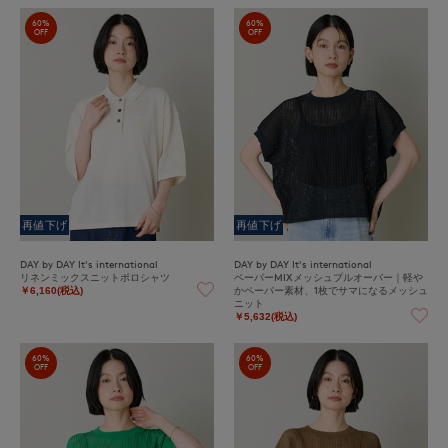
60%
60%
OFF
OFF
再値下げ
再値下げ
DAY by DAY It's international
DAY by DAY It's international
リネンミックスニットポロシャツ
ペーパーMIXメッシュプルオーバー｜軽や
かペーパー素材、1枚でサマになるメッシュ
￥6,160(税込)
ニット
￥5,632(税込)
60%
60%
OFF
OFF