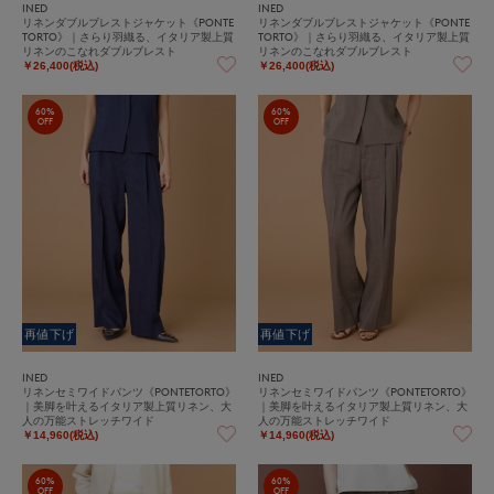
INED
INED
リネンダブルブレストジャケット《PONTE
リネンダブルブレストジャケット《PONTE
TORTO》｜さらり羽織る、イタリア製上質
TORTO》｜さらり羽織る、イタリア製上質
リネンのこなれダブルブレスト
リネンのこなれダブルブレスト
￥26,400(税込)
￥26,400(税込)
60%
60%
OFF
OFF
再値下げ
再値下げ
INED
INED
リネンセミワイドパンツ《PONTETORTO》
リネンセミワイドパンツ《PONTETORTO》
｜美脚を叶えるイタリア製上質リネン、大
｜美脚を叶えるイタリア製上質リネン、大
人の万能ストレッチワイド
人の万能ストレッチワイド
￥14,960(税込)
￥14,960(税込)
60%
60%
OFF
OFF