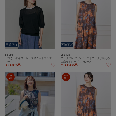
再値下げ
再値下げ
Le Souk
Le Souk
《大きいサイズ》レース襟ニットプルオー
タックフレアワンピース｜タックが映える
バー
上品なドレープワンピース
￥9,680(税込)
￥14,960(税込)
60%
60%
OFF
OFF