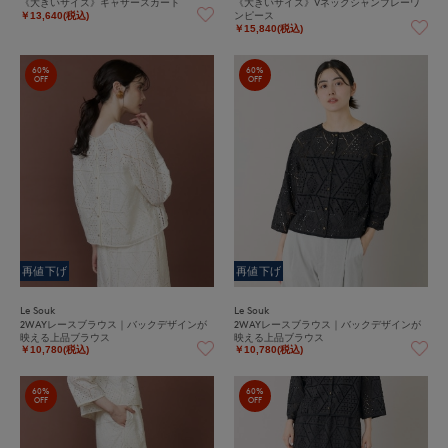
《大きいサイズ》ギャザースカート
《大きいサイズ》Vネックシャンブレーワ
ンピース
￥13,640(税込)
￥15,840(税込)
60%
60%
OFF
OFF
再値下げ
再値下げ
Le Souk
Le Souk
2WAYレースブラウス｜バックデザインが
2WAYレースブラウス｜バックデザインが
映える上品ブラウス
映える上品ブラウス
￥10,780(税込)
￥10,780(税込)
60%
60%
OFF
OFF