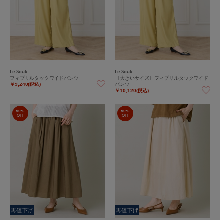
Le Souk
Le Souk
フィブリルタックワイドパンツ
《大きいサイズ》フィブリルタックワイド
パンツ
￥9,240(税込)
￥10,120(税込)
60%
60%
OFF
OFF
再値下げ
再値下げ