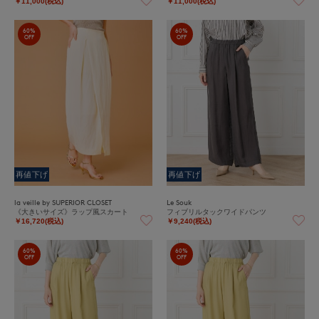
￥11,000(税込)
￥11,000(税込)
60%
60%
OFF
OFF
再値下げ
再値下げ
la veille by SUPERIOR CLOSET
Le Souk
《大きいサイズ》ラップ風スカート
フィブリルタックワイドパンツ
￥16,720(税込)
￥9,240(税込)
60%
60%
OFF
OFF