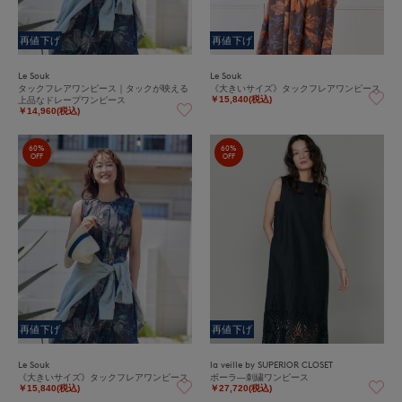
再値下げ
再値下げ
Le Souk
Le Souk
タックフレアワンピース｜タックが映える
《大きいサイズ》タックフレアワンピース
上品なドレープワンピース
￥15,840(税込)
￥14,960(税込)
60%
60%
OFF
OFF
再値下げ
再値下げ
Le Souk
la veille by SUPERIOR CLOSET
《大きいサイズ》タックフレアワンピース
ボーラ―刺繍ワンピース
￥15,840(税込)
￥27,720(税込)