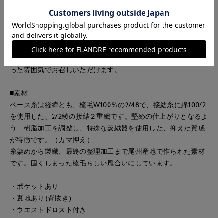
ているので、後ろのフォルムがより際立つ、デザイン性の高い
ブルゾンです。メタルのゴールドボタンや前立てのフラップも
デザインポイント。ウエストに施したドローストリングの調整
で着こなしに合わせてシルエットをアレンジしていただけます
袖口は二段階でアジャストでき、手首できゅっと絞るとまた違
った雰囲気でお召しいただけます。
■素材
ベース糸は経緯とも、梳毛W100％の2/48で、接結糸に綿100/2
を使用した、2/2綾の接結２重織です。堅めの仕上がりとなるよ
う、樹脂加工を調整し、特殊な蒸絨器を使用した、抑えた質感
が特徴です。（カマ押え）
糸染めから製織、最終の整理加工まで尾州産地で作られた素材
です。固くしまった梳毛らしい風合いにしています。
・ポケットあり
・裏地あり(背抜き)
・ウエストドロスト付き