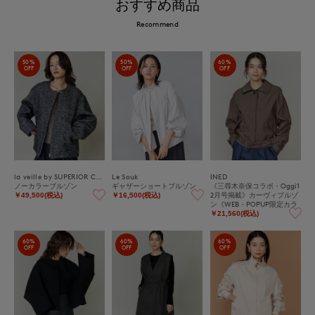
おすすめ商品
Recommend
50%
50%
60%
OFF
OFF
OFF
la veille by SUPERIOR CLOSET
Le Souk
INED
ノーカラーブルゾン
ギャザーショートブルゾン
《三尋木奈保コラボ・Oggi1
2月号掲載》カーヴィブルゾ
￥49,500(税込)
￥16,500(税込)
ン《WEB・POPUP限定カラ
ー》
￥21,560(税込)
60%
60%
60%
OFF
OFF
OFF