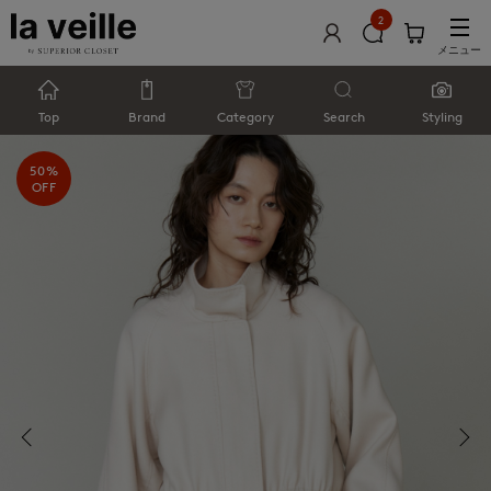
2
メニュー
Top
Brand
Category
Search
Styling
50%
OFF