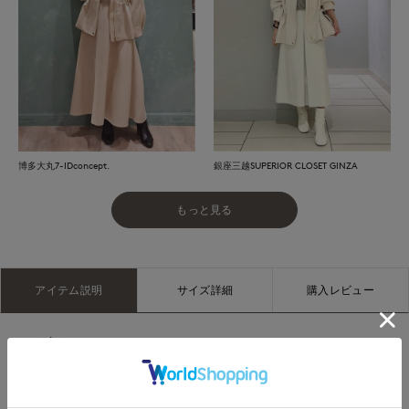
博多大丸7-IDconcept.
銀座三越SUPERIOR CLOSET GINZA
もっと見る
アイテム説明
サイズ詳細
購入レビュー
■デザイン
スポーティーなデザインながらスタンドカラーでカジュアルに
なり過ぎず、シャープな着こなしが決まります。横から見た時
の立体的な袖のフォルム、全体的に細身のシルエットに作られ