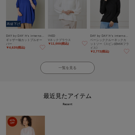
再値下げ
DAY by DAY It's international
INED
DAY by DAY It's international
ギャザー袖カットプルオー
Vネックブラウス
ベーシッククルーネックカ
バー
ットソー《スビン綿MIXフラ
￥11,000(税込)
イス》
￥4,620(税込)
￥2,772(税込)
一覧を見る
最近見たアイテム
Recent
40%
OFF