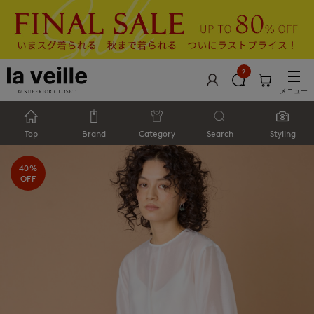
2
メニュー
Top
Brand
Category
Search
Styling
40%
OFF