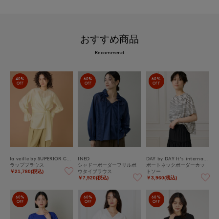
おすすめ商品
Recommend
40%
60%
60%
OFF
OFF
OFF
la veille by SUPERIOR CLOSET
INED
DAY by DAY It's international
ラップブラウス
シャドーボーダーフリルボ
ボートネックボーダーカッ
ウタイブラウス
トソー
￥21,780(税込)
￥7,920(税込)
￥3,960(税込)
60%
60%
60%
OFF
OFF
OFF