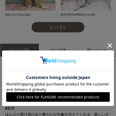
博多大丸7-IDconcept.
新宿伊勢丹SUPERIOR CLOSET
もっと見る
アイテム説明
サイズ詳細
購入レビュー
■デザイン
クルーネックで、前身頃がツイスト（ねじり）されたラップデ
ザイン。ウエスト部分には共布のタイ（ベルト）がついてお
り、前で結んでフィット感を調節できます。袖口は広がったフ
リルデザインが特徴的です。エレガントでモダンな雰囲気で、
カジュアルからビジネスシーンまで幅広く活用できます。
■素材
ほんのり透け感があり爽やかな印象を与えてくれる、新しいオ