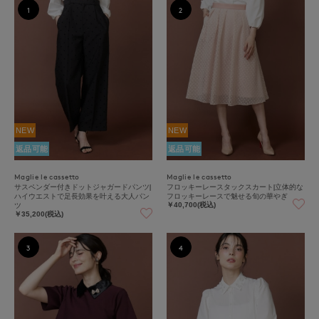
1
2
NEW
NEW
返品可能
返品可能
Maglie le cassetto
Maglie le cassetto
サスペンダー付きドットジャガードパンツ|
フロッキーレースタックスカート|立体的な
ハイウエストで足長効果を叶える大人パン
フロッキーレースで魅せる旬の華やぎ
ツ
￥40,700(税込)
￥35,200(税込)
3
4