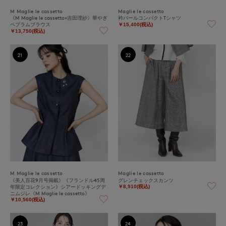
M Maglie le cassetto
Maglie le cassetto
《M Maglie le cassetto×吉田理紗》華やぎ
衿パールコンパクトTシャツ
ペプラムブラウス
￥15,400(税込)
￥13,750(税込)
21
22
M Maglie le cassetto
Maglie le cassetto
《美人百花9月号掲載》《フランドル45周
グレンチェックスカンツ
年限定コレクション》シアードッキングデ
￥8,910(税込)
ニムジレ《M Maglie le cassetto》
￥10,560(税込)
23
24