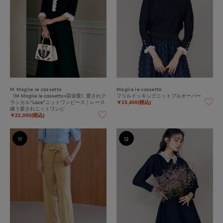
M Maglie le cassetto
Maglie le cassetto
《M Maglie le cassetto×冨張愛》愛されク
フリルドッキングニットプルオーバー
ラシカル“Lace”ニットワンピース｜レース
￥15,400(税込)
纏う愛されニットワンピ
￥22,000(税込)
11
12