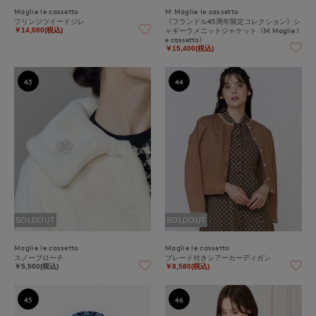
Maglie le cassetto
M Maglie le cassetto
フリンジツイードジレ
《フランドル45周年限定コレクション》シ
ャギーラメニットジャケット《M Maglie l
￥14,080(税込)
e cassetto》
￥15,400(税込)
43
44
SOLDOUT
SOLDOUT
Maglie le cassetto
Maglie le cassetto
スノーブローチ
ブレード付きシアーカーディガン
￥5,500(税込)
￥8,580(税込)
45
46