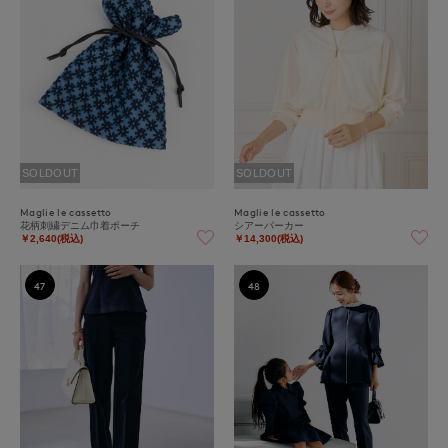
SOLDOUT
SOLDOUT
Maglie le cassetto
Maglie le cassetto
花柄刺繍デニム巾着ポーチ
シアーパーカー
￥2,640(税込)
￥14,300(税込)
47
48