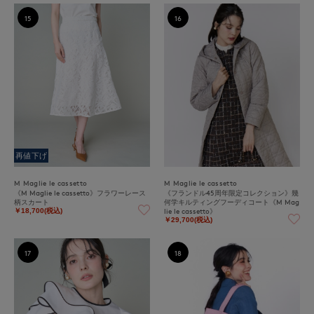
15
16
再値下げ
M Maglie le cassetto
M Maglie le cassetto
《M Maglie le cassetto》フラワーレース
《フランドル45周年限定コレクション》幾
柄スカート
何学キルティングフーディコート《M Mag
lie le cassetto》
￥18,700(税込)
￥29,700(税込)
17
18