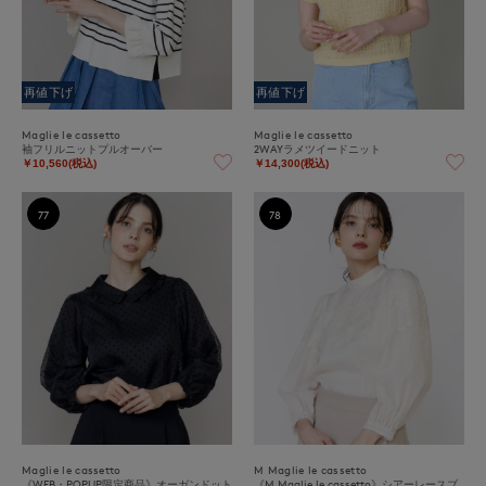
再値下げ
再値下げ
Maglie le cassetto
Maglie le cassetto
袖フリルニットプルオーバー
2WAYラメツイードニット
￥10,560(税込)
￥14,300(税込)
77
78
Maglie le cassetto
M Maglie le cassetto
《WEB・POPUP限定商品》オーガンドット
《M Maglie le cassetto》シアーレースブ