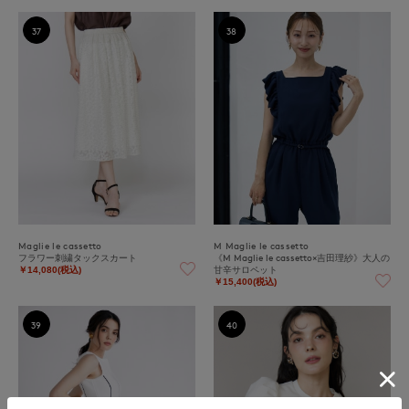
37
38
Maglie le cassetto
M Maglie le cassetto
フラワー刺繍タックスカート
《M Maglie le cassetto×吉田理紗》大人の
甘辛サロペット
￥14,080(税込)
￥15,400(税込)
39
40