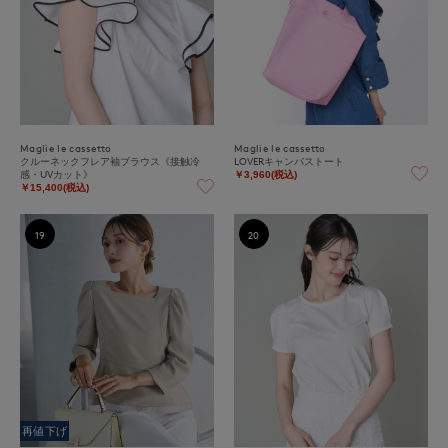
Maglie le cassetto
Maglie le cassetto
クルーネックフレア袖ブラウス《接触冷
LOVERキャンバストート
感・UVカット》
￥3,960(税込)
￥15,400(税込)
19
20
再値下げ