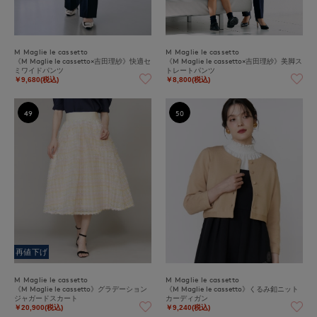
M Maglie le cassetto
M Maglie le cassetto
《M Maglie le cassetto×吉田理紗》快適セ
《M Maglie le cassetto×吉田理紗》美脚ス
ミワイドパンツ
トレートパンツ
￥9,680(税込)
￥8,800(税込)
49
50
再値下げ
M Maglie le cassetto
M Maglie le cassetto
《M Maglie le cassetto》グラデーション
《M Maglie le cassetto》くるみ釦ニット
ジャガードスカート
カーディガン
￥20,900(税込)
￥9,240(税込)