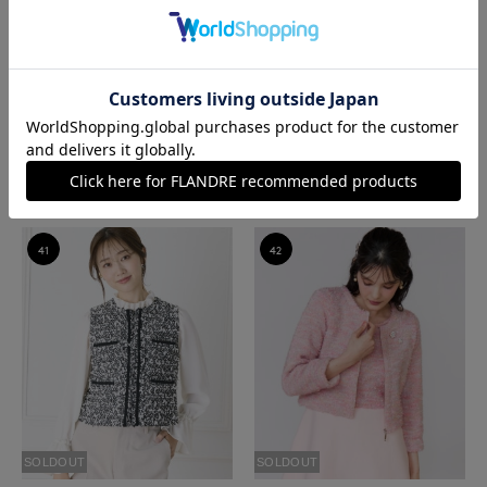
M Maglie le cassetto
Maglie le cassetto
《M Maglie le cassetto》ラインニットワ
ロゴ刺繍ボリューム袖カットソー
ンピース
￥15,840(税込)
￥15,400(税込)
41
42
SOLDOUT
SOLDOUT