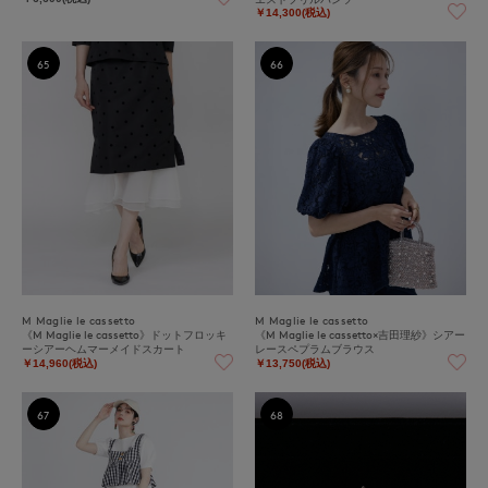
￥14,300(税込)
65
66
M Maglie le cassetto
M Maglie le cassetto
《M Maglie le cassetto》ドットフロッキ
《M Maglie le cassetto×吉田理紗》シアー
ーシアーヘムマーメイドスカート
レースペプラムブラウス
￥14,960(税込)
￥13,750(税込)
67
68