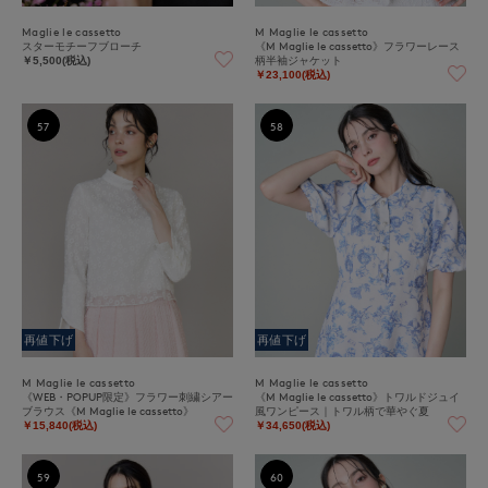
Maglie le cassetto
M Maglie le cassetto
スターモチーフブローチ
《M Maglie le cassetto》フラワーレース
柄半袖ジャケット
￥5,500(税込)
￥23,100(税込)
57
58
再値下げ
再値下げ
M Maglie le cassetto
M Maglie le cassetto
《WEB・POPUP限定》フラワー刺繍シアー
《M Maglie le cassetto》トワルドジュイ
ブラウス《M Maglie le cassetto》
風ワンピース｜トワル柄で華やぐ夏
￥15,840(税込)
￥34,650(税込)
59
60