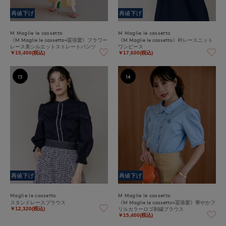
再値下げ
再値下げ
M Maglie le cassetto
M Maglie le cassetto
《M Maglie le cassetto×冨張愛》フラワー
《M Maglie le cassetto》衿レースニット
レース美シルエットストレートパンツ
ワンピース
￥15,400(税込)
￥17,600(税込)
13
14
再値下げ
再値下げ
Maglie le cassetto
M Maglie le cassetto
スタンドレースブラウス
《M Maglie le cassetto×冨張愛》華やかフ
リルカラーロゴ刺繍ブラウス
￥12,320(税込)
￥15,400(税込)