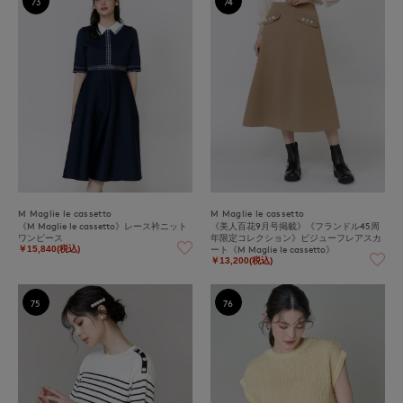
73
74
M Maglie le cassetto
M Maglie le cassetto
《M Maglie le cassetto》レース衿ニット
《美人百花9月号掲載》《フランドル45周
ワンピース
年限定コレクション》ビジューフレアスカ
ート《M Maglie le cassetto》
￥15,840(税込)
￥13,200(税込)
75
76