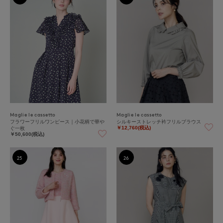
Maglie le cassetto
Maglie le cassetto
フラワーフリルワンピース｜小花柄で華や
シルキーストレッチ衿フリルブラウス
ぐ一枚
￥12,760(税込)
￥50,600(税込)
25
26