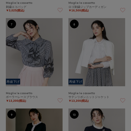
Maglie le cassetto
Maglie le cassetto
刺繍エコバッグ
ロゴ刺繍ジップカーディガン
￥3,025(税込)
￥16,500(税込)
7
8
再値下げ
再値下げ
Maglie le cassetto
Maglie le cassetto
ボーラーレースブラウス
サテンリボンニットジャケット
￥13,200(税込)
￥13,200(税込)
9
10