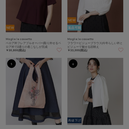
NEW
NEW
返品可能
Maglie le cassetto
Maglie le cassetto
ベロア衿フレアプルオーバー|取り外せるベ
フラワービジューブラウス|今年らしい衿と
ロア衿で2通りの着こなしが完成
ビジューで魅せる顔映え
￥30,800(税込)
￥33,000(税込)
5
6
再値下げ