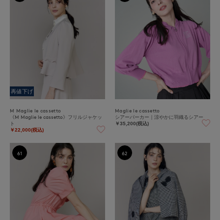
再値下げ
M Maglie le cassetto
Maglie le cassetto
《M Maglie le cassetto》フリルジャケッ
シアーパーカー｜涼やかに羽織るシアー
ト
￥35,200(税込)
￥22,000(税込)
61
62