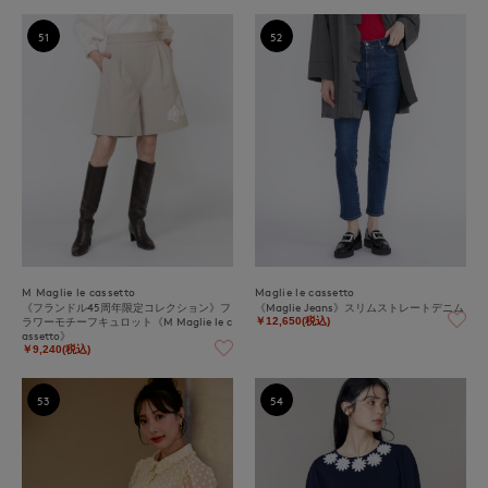
51
52
M Maglie le cassetto
Maglie le cassetto
《フランドル45周年限定コレクション》フ
《Maglie Jeans》スリムストレートデニム
ラワーモチーフキュロット《M Maglie le c
￥12,650(税込)
assetto》
￥9,240(税込)
53
54