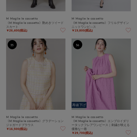
M Maglie le cassetto
M Maglie le cassetto
《M Maglie le cassetto》艶めきツイード
《M Maglie le cassetto》フリルデザイン
スカート
ニットワンピ―ス
￥26,400(税込)
￥19,800(税込)
35
36
再値下げ
M Maglie le cassetto
M Maglie le cassetto
《M Maglie le cassetto》グラデーション
《M Maglie le cassetto》エンブロイダリ
ジャガードブラウス
ータックフレアワンピース｜刺繍が映える
優雅な一着
￥16,500(税込)
￥29,700(税込)