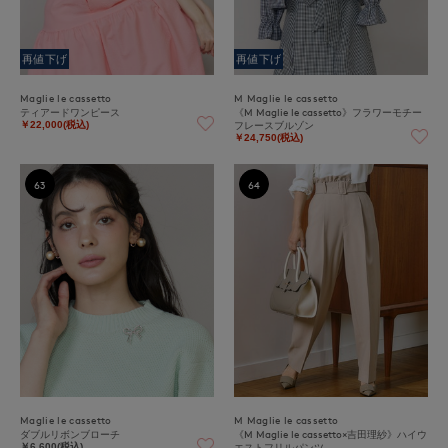
再値下げ
再値下げ
Maglie le cassetto
M Maglie le cassetto
ティアードワンピース
《M Maglie le cassetto》フラワーモチー
フレースブルゾン
￥22,000(税込)
￥24,750(税込)
63
64
Maglie le cassetto
M Maglie le cassetto
ダブルリボンブローチ
《M Maglie le cassetto×吉田理紗》ハイウ
エストフリルパンツ
￥6,600(税込)