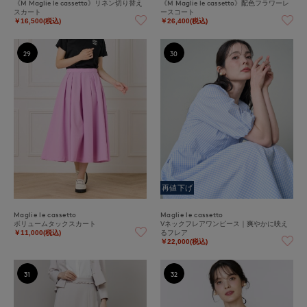
《M Maglie le cassetto》リネン切り替え
《M Maglie le cassetto》配色フラワーレ
スカート
ースコート
￥16,500(税込)
￥26,400(税込)
29
30
再値下げ
Maglie le cassetto
Maglie le cassetto
ボリュームタックスカート
Vネックフレアワンピース｜爽やかに映え
るフレア
￥11,000(税込)
￥22,000(税込)
31
32