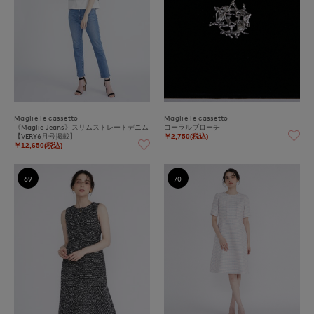
Maglie le cassetto
Maglie le cassetto
《Maglie Jeans》スリムストレートデニム
コーラルブローチ
【VERY6月号掲載】
￥2,750(税込)
￥12,650(税込)
69
70