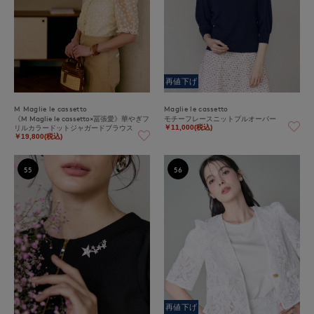
再値下げ
M Maglie le cassetto
Maglie le cassetto
《M Maglie le cassetto×冨張愛》華やぎフ
モチーフレースニットプルオーバー
リルカラードットジャガードブラウス
￥11,000(税込)
￥19,800(税込)
55
56
再値下げ