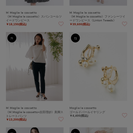
M Maglie le cassetto
M Maglie le cassetto
《M Maglie le cassetto》スパンコールツ
《M Maglie le cassetto》ファンシーツイ
イードワンピース
ードワンピース《Linton Tweeds》
￥18,150(税込)
￥39,600(税込)
71
72
M Maglie le cassetto
Maglie le cassetto
《M Maglie le cassetto×吉田理紗》美脚ス
ゴールドパールイヤリング
トレートパンツ
￥4,400(税込)
￥13,200(税込)