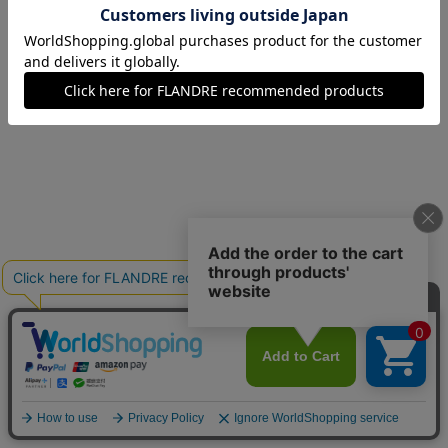
09(9号)
在庫なし
11(11号)
残り1点