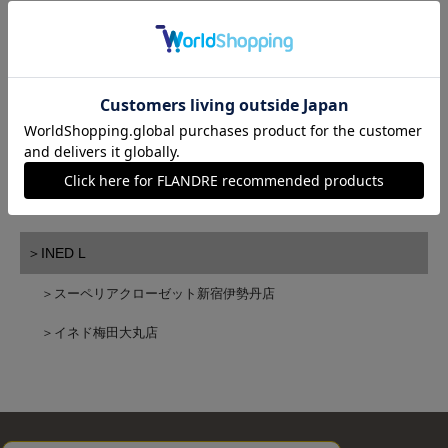
Le Souk
7-IDconcept.
ef-de Black
la veille by SUPERIOR CLOSET
FAVORITE SUKINAMONO
INED L
スーペリアクローゼット新宿伊勢丹店
イネド梅田大丸店