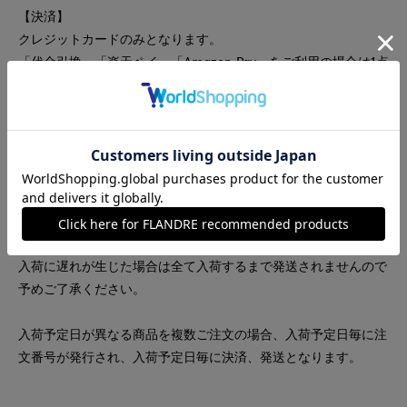
【決済】
クレジットカードのみとなります。
「代金引換」「楽天ペイ」「Amazon Pay」をご利用の場合は1点
ずつご注文ください。
【発送】
商品ページの「予約する」ボタン左側にお届け目安が記載されて
おります。
同じ入荷予定日の商品を同時にご注文いただくと、1つの箱にま
とめて発送いたします。
ただし、全ての商品が入荷次第の発送となりますので、1点でも
入荷に遅れが生じた場合は全て入荷するまで発送されませんので
予めご了承ください。
入荷予定日が異なる商品を複数ご注文の場合、入荷予定日毎に注
文番号が発行され、入荷予定日毎に決済、発送となります。