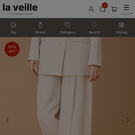
2
メニュー
Top
Brand
Category
Search
Styling
50%
OFF