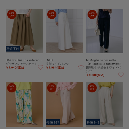
60%
60%
60%
OFF
OFF
OFF
再値下げ
DAY by DAY It's international
INED
M Maglie le cassetto
ギャザフレアースカート
美脚ワイドパンツ
《M Maglie le cassetto×吉
田理紗》快適セミワイドパ
￥7,040(税込)
￥7,964(税込)
ンツ
￥9,680(税込)
50%
50%
30%
OFF
OFF
OFF
再値下げ
再値下げ