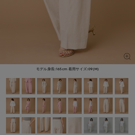
モデル身長:165cm
着用サイズ:09(M)