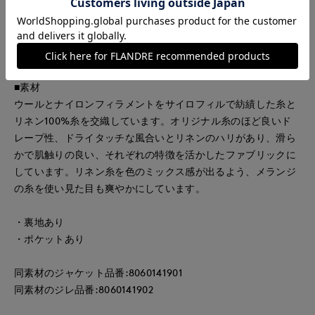
群。すっきりとしたハイウエストのデザインもポイントで、ト
ップスをタックインすれば女性らしいメリハリのある着こなし
が決まります。サイドの縫い目を無くし女性らしいシルエット
に仕上げました。
■素材
ウールとナイロンフィラメントをサイロフィルで紡績した糸と
リネン100%糸を交織しています。オリジナル糸のほど良いド
レープ性、ドライタッチな風合いとリネンのハリがあり、滑ら
かで肌触りの良い、それぞれの特徴を活かしたファブリックに
しています。リネン糸を色のミックス感が出るよう、メランジ
の糸を使い見た目も爽やかにしています。
・裏地あり
・ポケットあり
同素材のジャケット品番:8060141901
同素材のジレ品番:8060141902