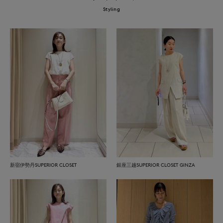
Styling
新宿伊勢丹SUPERIOR CLOSET
銀座三越SUPERIOR CLOSET GINZA