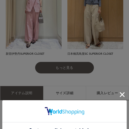
新宿伊勢丹SUPERIOR CLOSET
日本橋高島屋SC SUPERIOR CLOSET
もっと見る
アイテム説明
サイズ詳細
購入レビュー
■デザイン
フロントに施したタックと長めの着丈、ワイドシルエットで存
在感たっぷりの一着。ストレッチ性のある素材で着やすさも抜