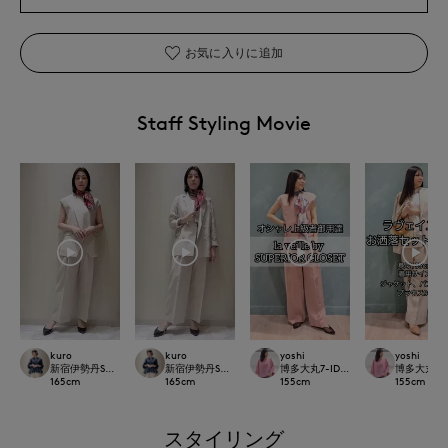
お気に入りに追加
Staff Styling Movie
kuro
kuro
yoshi
yoshi
新宿伊勢丹SUPERIOR CLOSET
新宿伊勢丹SUPERIOR CLOSET
博多大丸7-IDconcept.
博多大丸7-ID
165
cm
165
cm
155
cm
155
cm
スタイリング