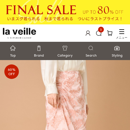
3
メニュー
Top
Brand
Category
Search
Styling
60%
OFF