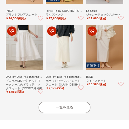
INED
la veille by SUPERIOR CLOSET
Le Souk
プリントフレアスカート
ラップパンツ
ジャカードタックスカート
￥16,500(税込)
￥17,600(税込)
￥11,000(税込)
60%
60%
60%
OFF
OFF
OFF
再値下げ
DAY by DAY It's international
DAY by DAY It's international
INED
《コラボSTORY》カットワ
ポケットワークストレート
タイトスカート
ークレースのドラマティッ
スカート《SUVIN DENIM》
￥10,560(税込)
クスカート【STORY8月号掲
￥7,172(税込)
載】
￥5,588(税込)
一覧を見る