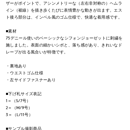
ザーがポイントで、アシンメトリーな（左右非対称の）ヘムラ
イン（裾線）を描き歩くたびに表情豊かな動きが出ます。エス
ト後ろ部分は、インベル風のゴム仕様で、快適な着用感です。
■素材
75デニール使いのベーシックなシフォンジョーゼットに刺繍を
施しました。表面の細かいシボと、落ち感があり、きれいなド
レープが出る風合いが特徴です。
・裏地あり
・ウエストゴム仕様
・左サイドファスナーあり
■下げ札サイズ表記
1＝（S/7号）
2＝（M/9号）
3＝（L/11号）
■サンプル撮影商品