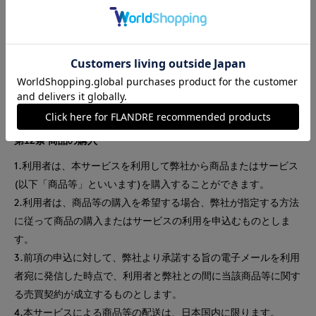
著作権の制限規定範囲外での使用をすることはできません。
2.本条の規定に違反して問題が生じた場合、利用者は自己の責任
と費用においてかかる問題を解決するとともに、弊社に何等の迷
惑または損害を与えないものとします。
第4章 商品の購入
第12条 商品の購入
1.利用者は、本サービスを利用して弊社から商品またはサービス
(以下「商品等」といいます)を購入することができます。
2.利用者は、商品等の購入を希望する場合、弊社が指定する方法
に従って商品の購入またはサービスの利用を申込むものとしま
す。
3.前項の申込に対して、弊社より承諾する旨の電子メールを利用
者宛に発信した時点で、利用者と弊社との間に当該商品等に関す
る売買契約が成立するものとします。
4.本サービスによる商品等の配送は、日本国内に限ります。