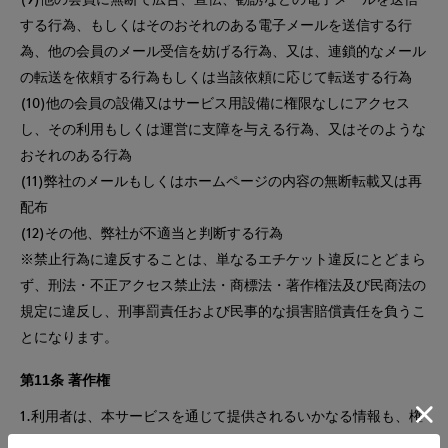
する行為、もしくはそのおそれのある電子メールを送信する行
為、他の会員のメール受信を妨げる行為、又は、連鎖的なメール
の転送を依頼する行為もしくは当該依頼に応じて転送する行為
(10)他の会員の設備又はサービス用設備に権限なしにアクセス
し、その利用もしくは運営に支障を与える行為、又はそのような
おそれのある行為
(11)弊社のメールもしくはホームページの内容の無断転載又は再
配布
(12)その他、弊社が不適当と判断する行為
※禁止行為に違反することは、単なるエチケット違反にとどまら
ず、刑法・不正アクセス禁止法・商標法・著作権法及び民商法の
規定に違反し、刑事罰責任および民事的な損害賠償責任を負うこ
とになります。
第11条 著作権
1.利用者は、本サービスを通じて提供されるいかなる情報も、権
利者の許諾を得ないで、著作権法で認められる個人の私的複製等