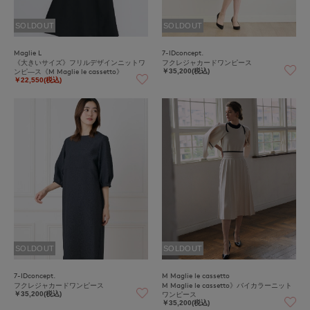
SOLDOUT
SOLDOUT
Maglie L
7-IDconcept.
《大きいサイズ》フリルデザインニットワ
フクレジャカードワンピース
ンピ―ス《M Maglie le cassetto》
￥35,200(税込)
￥22,550(税込)
SOLDOUT
SOLDOUT
7-IDconcept.
M Maglie le cassetto
フクレジャカードワンピース
M Maglie le cassetto》バイカラーニット
ワンピース
￥35,200(税込)
￥35,200(税込)