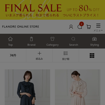
2
メニュー
Top
Brand
Category
Search
Styling
74件
絞込み
並び順