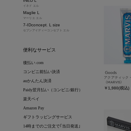
INED L
イネド エル
Maglie L
マーリエ エル
7-IDconcept. L size
セブンアイディーコンセプト エル
便利なサービス
後払い.com
コンビニ前払い決済
Goods
アクアティック・ミ
auかんたん決済
《MARVIS》
￥1,980(税込)
Paidy翌月払い（コンビニ/銀行）
楽天ペイ
Amazon Pay
ギフトラッピングサービス
14時までのご注文で｢当日発送｣