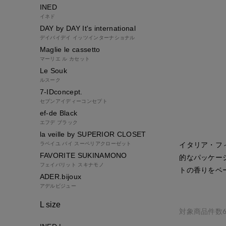
INED
イネド
DAY by DAY It's international
デイバイデイ イッツインターナショナル
Maglie le cassetto
マーリエ ル カセット
Le Souk
ルスーク
7-IDconcept.
セブンアイディーコンセプト
ef-de Black
エフデ ブラック
la veille by SUPERIOR CLOSET
ラベイユ バイ スーペリアクローゼット
イタリア・フ
FAVORITE SUKINAMONO
的なパッケー
フェイバリット スキナモノ
トの香りをベ
ADER.bijoux
アデルビジュー
L size
対象商品件数