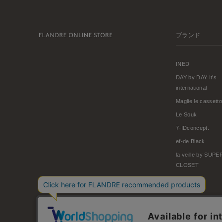
ブランド
INED
DAY by DAY It's
international
Maglie le cassetto
Le Souk
7-IDconcept.
ef-de Black
la veille by SUP
CLOSET