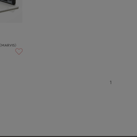
ARVIS》
1