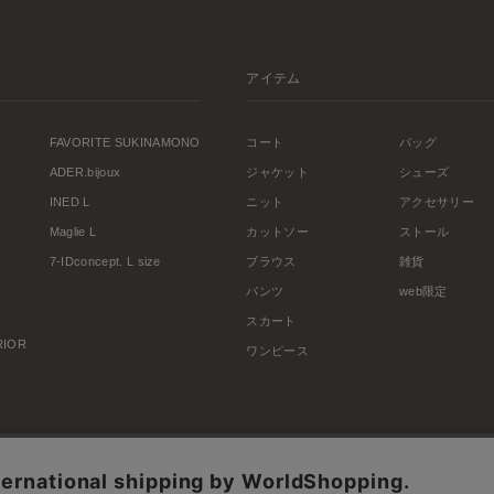
アイテム
FAVORITE SUKINAMONO
コート
バッグ
ADER.bijoux
ジャケット
シューズ
INED L
ニット
アクセサリー
Maglie L
カットソー
ストール
7-IDconcept. L size
ブラウス
雑貨
パンツ
web限定
スカート
ERIOR
ワンピース