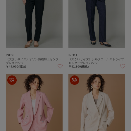
INED L
INED L
《大きいサイズ》オゾン防縮加工センター
《大きいサイズ》シルクウールストライプ
プレスパンツ
センタープレスパンツ
￥44,000(税込)
￥41,800(税込)
50%
50%
OFF
OFF