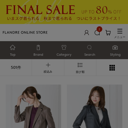
2
メニュー
Top
Brand
Category
Search
Styling
501件
絞込み
並び順