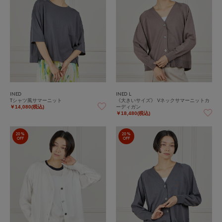
INED
INED L
Tシャツ風サマーニット
《大きいサイズ》 Vネックサマーニットカ
ーディガン
￥14,080(税込)
￥18,480(税込)
20%
20%
OFF
OFF