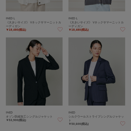
INED L
INED L
《大きいサイズ》 Vネックサマーニットカ
《大きいサイズ》 Vネックサマーニットカ
ーディガン
ーディガン
￥18,480(税込)
￥18,480(税込)
INED
INED
オゾン防縮加工シングルジャケット
シルクウールストライプシングルジャケッ
ト
￥53,900(税込)
￥50,600(税込)