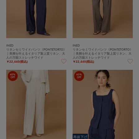
INED
INED
リネンセミワイドパンツ《PONTETORTO》
リネンセミワイドパンツ《PONTETORTO》
｜美脚を叶えるイタリア製上質リネン、大
｜美脚を叶えるイタリア製上質リネン、大
人の万能ストレッチワイド
人の万能ストレッチワイド
￥22,440(税込)
￥22,440(税込)
40%
60%
OFF
OFF
再値下げ