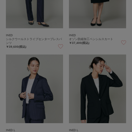
INED
INED
シルクウールストライプセンタープレスパ
オゾン防縮加工ペンシルスカート
ンツ
￥37,400(税込)
￥39,600(税込)
INED L
INED L