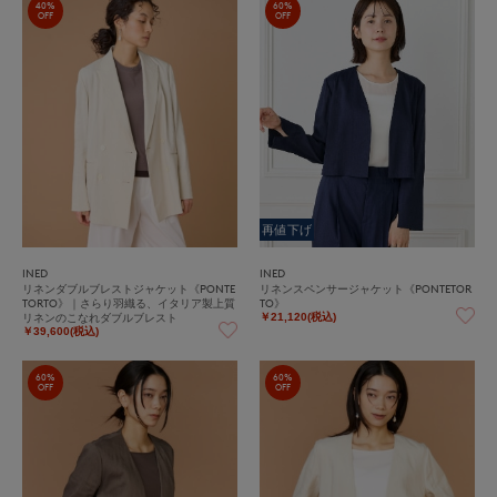
40%
60%
OFF
OFF
再値下げ
INED
INED
リネンダブルブレストジャケット《PONTE
リネンスペンサージャケット《PONTETOR
TORTO》｜さらり羽織る、イタリア製上質
TO》
リネンのこなれダブルブレスト
￥21,120(税込)
￥39,600(税込)
60%
60%
OFF
OFF