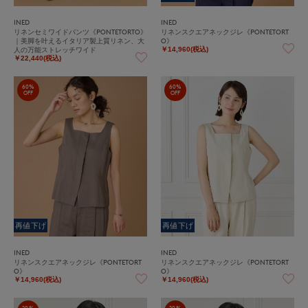
INED
INED
リネンセミワイドパンツ《PONTETORTO》
リネンスクエアネックジレ《PONTETORT
｜美脚を叶えるイタリア製上質リネン、大
O》
人の万能ストレッチワイド
￥14,960(税込)
￥22,440(税込)
60%
60%
OFF
OFF
再値下げ
再値下げ
INED
INED
リネンスクエアネックジレ《PONTETORT
リネンスクエアネックジレ《PONTETORT
O》
O》
￥14,960(税込)
￥14,960(税込)