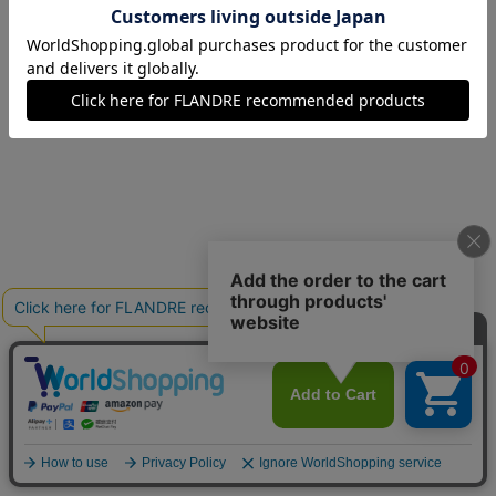
07(7号)
残り1点
09(9号)
在庫あり