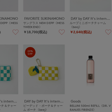
UKINAMONO
FAVORITE SUKINAMONO
DAY by DAY It's international
DEPP《MESS
サングラス NEW DEPP《MESS
ループミニポーチチャーム
YWEEKEND》
《beej》
)
￥18,700(税込)
￥2,640(税込)
20%
OFF
DAY by DAY It's international
DAY by DAY It's international
Goods
ーチ＆チャー
ビーデッド・ポーチ＆チャー
BELLINI 500ml REFILL《DR. V
》
ム ポーチ《beej》
RANJES FIRENZE》