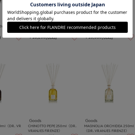
Goods
Goods
0ml《DR. VR
GINGER&LIME 500ml REFILL
CALVADOS 500ml REFILL《D
》
《DR. VRANJES FIRENZE》
R. VRANJES FIRENZE》
)
￥13,200(税込)
￥15,950(税込)
Goods
Goods
0ml《DR. VR
CHINOTTO PEPE 250ml《DR.
MAGNOLIA ORCHIDEA 250ml
》
VRANJES FIRENZE》
《DR. VRANJES FIRENZE》