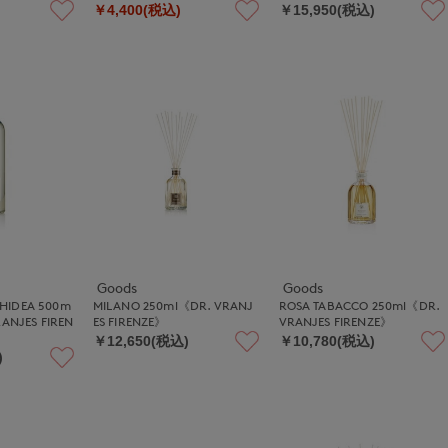
￥4,400(税込)
￥15,950(税込)
Goods
Goods
HIDEA 500m
MILANO 250ml《DR. VRANJ
ROSA TABACCO 250ml《DR.
RANJES FIREN
ES FIRENZE》
VRANJES FIRENZE》
￥12,650(税込)
￥10,780(税込)
)