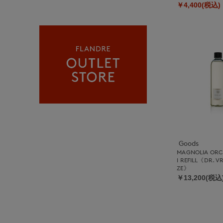
￥4,400(税込)
Goods
MAGNOLIA ORC
l REFILL《DR. V
ZE》
￥13,200(税込