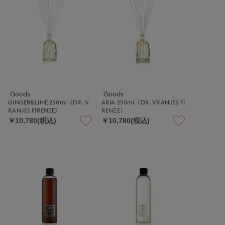
Goods
Goods
GINGER&LIME 250ml《DR. V
ARIA 250ml《DR. VRANJES FI
RANJES FIRENZE》
RENZE》
￥10,780(税込)
￥10,780(税込)