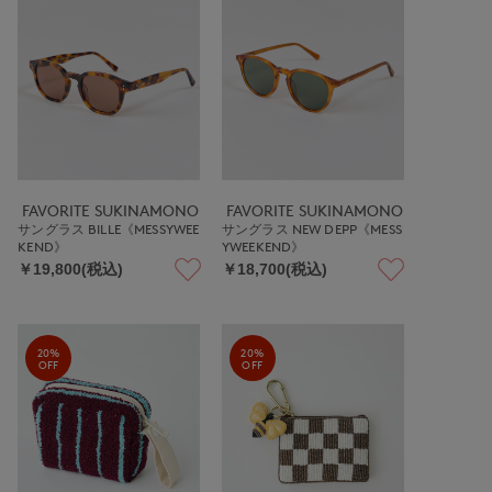
FAVORITE SUKINAMONO
FAVORITE SUKINAMONO
サングラス BILLE《MESSYWEE
サングラス NEW DEPP《MESS
KEND》
YWEEKEND》
￥19,800(税込)
￥18,700(税込)
20%
20%
OFF
OFF