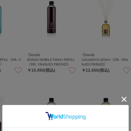
Goods
Goods
EFILL《DR. V
ROSSO NOBILE 500ml REFILL
CALVADOS 250ml《DR. VRA
E》
《DR. VRANJES FIRENZE》
NJES FIRENZE》
)
￥15,950(税込)
￥12,650(税込)