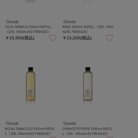
Goods
Goods
OUD NOBILE 500ml REFILL
ARIA 500ml REFILL《DR. VRA
《DR. VRANJES FIRENZE》
NJES FIRENZE》
￥15,950(税込)
￥13,200(税込)
Goods
Goods
ROSA TABACCO 500ml REFIL
CHINOTTO PEPE 500ml REFIL
L《DR. VRANJES FIRENZE》
L《DR. VRANJES FIRENZE》