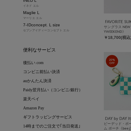
INED L
イネド エル
Maglie L
マーリエ エル
FAVORITE S
7-IDconcept. L size
サングラス NEW 
セブンアイディーコンセプト エル
YWEEKEND》
￥18,700(税込
便利なサービス
20%
後払い.com
OFF
コンビニ前払い決済
auかんたん決済
Paidy翌月払い（コンビニ/銀行）
楽天ペイ
Amazon Pay
ギフトラッピングサービス
ビーデッド・ポ
14時までのご注文で｢当日発送｣
ム ポーチ《beej