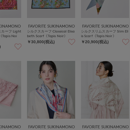
UKINAMONO
FAVORITE SUKINAMONO
FAVORITE SUKINAMONO
ーフ Light
シルクスカーフ Classical Elisa
シルクスリムスカーフ Slim Ell
f《Tapis Noi
beth Scarf《Tapis Noir》
is Scarf《Tapis Noir》
￥30,800(税込)
￥20,900(税込)
)
UKINAMONO
FAVORITE SUKINAMONO
FAVORITE SUKINAMONO