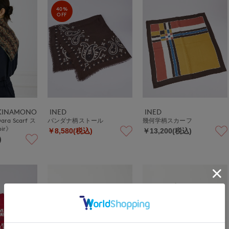
40%
OFF
UKINAMONO
INED
INED
 Dara Scarf ス
バンダナ柄ストール
幾何学柄スカーフ
oir》
￥8,580(税込)
￥13,200(税込)
)