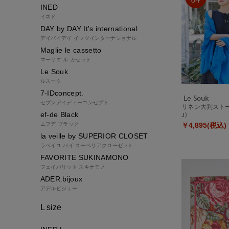
OFF
INED
イネド
DAY by DAY It's international
デイバイデイ イッツインターナショナル
Maglie le cassetto
マーリエ ル カセット
Le Souk
ルスーク
7-IDconcept.
Le Souk
セブンアイディーコンセプト
リネン大判ストー
ef-de Black
J》
エフデ ブラック
￥4,895(税込)
la veille by SUPERIOR CLOSET
ラベイユ バイ スーペリアクローゼット
FAVORITE SUKINAMONO
フェイバリット スキナモノ
ADER.bijoux
アデルビジュー
L size