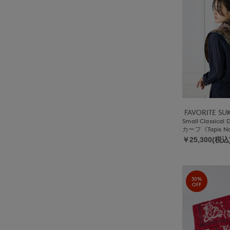
FAVORITE S
Small Classical
カーフ《Tapis N
￥25,300(税込
30%
OFF