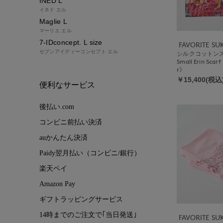
INED L
イネド エル
Maglie L
マーリエ エル
7-IDconcept. L size
FAVORITE S
セブンアイディーコンセプト エル
シルクコットンスカ
Small Erin Scar
r》
￥15,400(税込
便利なサービス
後払い.com
コンビニ前払い決済
auかんたん決済
Paidy翌月払い（コンビニ/銀行）
楽天ペイ
Amazon Pay
ギフトラッピングサービス
14時までのご注文で｢当日発送｣
FAVORITE S