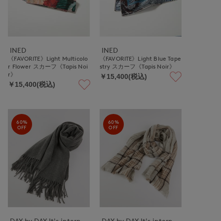
INED
INED
《FAVORITE》Light Multicolo
《FAVORITE》Light Blue Tape
r Flower スカーフ《Tapis Noi
stry スカーフ《Tapis Noir》
r》
￥15,400(税込)
￥15,400(税込)
60%
60%
OFF
OFF
DAY by DAY It's international
DAY by DAY It's international