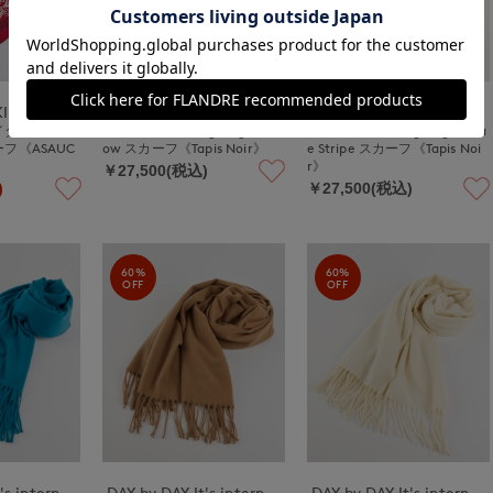
UKINAMONO
INED
INED
ダリー トリ
《FAVORITE》Large Light Yell
《FAVORITE》Large Light Blu
フ《ASAUC
ow スカーフ《Tapis Noir》
e Stripe スカーフ《Tapis Noi
r》
￥27,500(税込)
)
￥27,500(税込)
60%
60%
OFF
OFF
DAY by DAY It's international
DAY by DAY It's international
DAY by DAY It's international