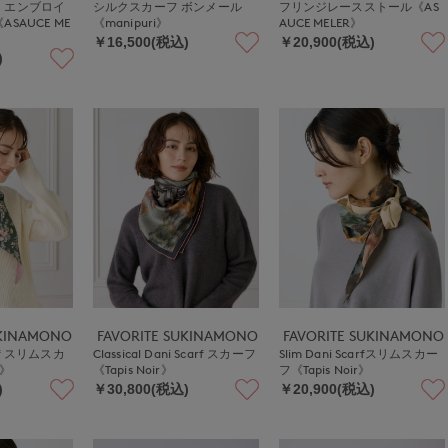
 エンブロイ
シルクスカーフ ボンメール
フリンジレースストール《AS
SAUCE ME
《manipuri》
AUCE MELER》
￥16,500(税込)
￥20,900(税込)
)
UKINAMONO
FAVORITE SUKINAMONO
FAVORITE SUKINAMONO
carf スリムスカ
Classical Dani Scarf スカーフ
Slim Dani Scarfスリムスカー
r》
《Tapis Noir》
フ《Tapis Noir》
)
￥30,800(税込)
￥20,900(税込)