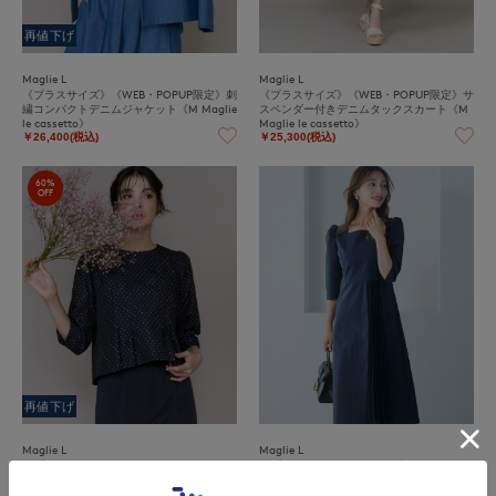
再値下げ
Maglie L
Maglie L
《プラスサイズ》《WEB・POPUP限定》刺
《プラスサイズ》《WEB・POPUP限定》サ
繍コンパクトデニムジャケット《M Maglie
スペンダー付きデニムタックスカート《M
le cassetto》
Maglie le cassetto》
￥26,400(税込)
￥25,300(税込)
60%
OFF
再値下げ
Maglie L
Maglie L
《プラスサイズ》ラメドットジャガードブ
《プラスサイズ》ハレ映えプリーツワンピ
ラウス
ース《M Maglie le cassetto×吉田理紗》
￥17,600(税込)
￥57,200(税込)