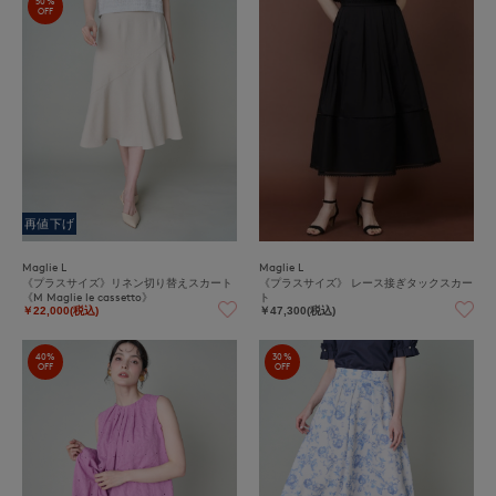
50%
OFF
再値下げ
Maglie L
Maglie L
《プラスサイズ》リネン切り替えスカート
《プラスサイズ》 レース接ぎタックスカー
《M Maglie le cassetto》
ト
￥22,000(税込)
￥47,300(税込)
40%
30%
OFF
OFF