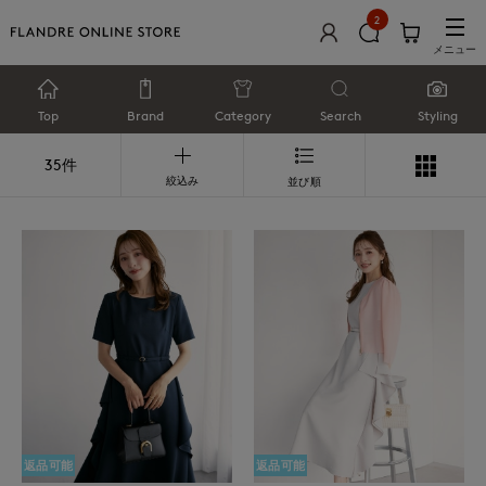
2
メニュー
Top
Brand
Category
Search
Styling
35件
絞込み
並び順
返品可能
返品可能