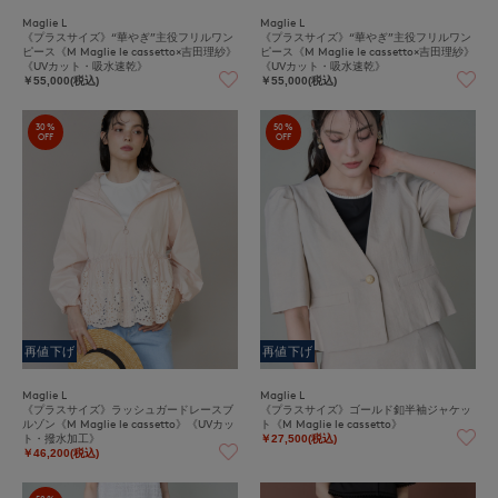
Maglie L
Maglie L
《プラスサイズ》“華やぎ”主役フリルワン
《プラスサイズ》“華やぎ”主役フリルワン
ピース《M Maglie le cassetto×吉田理紗》
ピース《M Maglie le cassetto×吉田理紗》
《UVカット・吸水速乾》
《UVカット・吸水速乾》
￥55,000(税込)
￥55,000(税込)
30%
50%
OFF
OFF
再値下げ
再値下げ
Maglie L
Maglie L
《プラスサイズ》ラッシュガードレースブ
《プラスサイズ》ゴールド釦半袖ジャケッ
ルゾン《M Maglie le cassetto》《UVカッ
ト《M Maglie le cassetto》
ト・撥水加工》
￥27,500(税込)
￥46,200(税込)