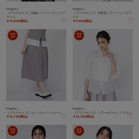
Maglie L
Maglie L
《プラスサイズ》刺繍レースドッキングブ
《プラスサイズ》衿配色シアードットブラ
ラウス
ウス
￥15,840(税込)
￥9,900(税込)
60%
60%
OFF
OFF
Maglie L
Maglie L
《プラスサイズ》セミバルーンスカート
《プラスサイズ》シアーボウタイブラウス
￥16,720(税込)
￥12,320(税込)
70%
60%
OFF
OFF