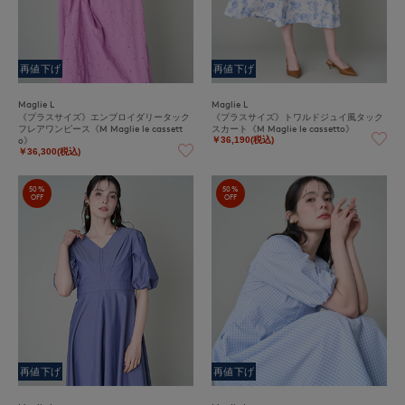
再値下げ
再値下げ
Maglie L
Maglie L
《プラスサイズ》エンブロイダリータック
《プラスサイズ》トワルドジュイ風タック
フレアワンピース《M Maglie le cassett
スカート《M Maglie le cassetto》
o》
￥36,190(税込)
￥36,300(税込)
50%
50%
OFF
OFF
再値下げ
再値下げ