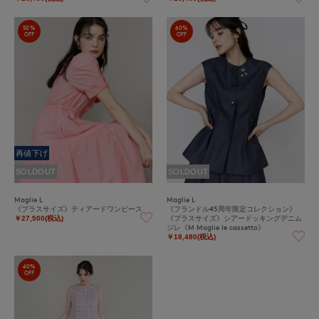
50%
60%
OFF
OFF
再値下げ
SOLDOUT
SOLDOUT
Maglie L
Maglie L
《プラスサイズ》ティアードワンピース
《フランドル45周年限定コレクション》
《プラスサイズ》シアードッキングデニム
￥27,500(税込)
ジレ《M Maglie le cassetto》
￥18,480(税込)
40%
OFF