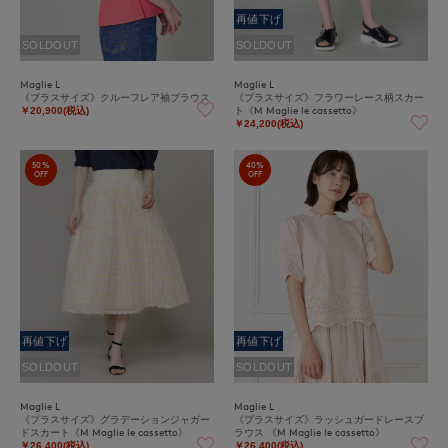
再値下げ
SOLDOUT
SOLDOUT
Maglie L
Maglie L
《プラスサイズ》クルーフレア袖ブラウス
《プラスサイズ》フラワーレース柄スカー
ト《M Maglie le cassetto》
￥20,900(税込)
￥24,200(税込)
50%
40%
OFF
OFF
再値下げ
再値下げ
SOLDOUT
SOLDOUT
Maglie L
Maglie L
《プラスサイズ》グラデーションジャガー
《プラスサイズ》ラッシュガードレースブ
ドスカート《M Maglie le cassetto》
ラウス 《M Maglie le cassetto》
￥26,400(税込)
￥26,400(税込)