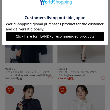
50%
OFF
Maglie L
Maglie L
《プラスサイズ》ハンサムスカラップジャ
《プラスサイズ》フリルフレアスカート
ケット《M Maglie le cassetto×吉田理紗》
《M Maglie le cassetto》
￥60,500(税込)
￥20,900(税込)
50%
50%
OFF
OFF