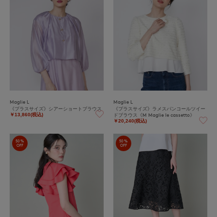
Maglie L
Maglie L
《プラスサイズ》シアーショートブラウス
《プラスサイズ》ラメスパンコールツイー
ドブラウス《M Maglie le cassetto》
￥13,860(税込)
￥20,240(税込)
50%
50%
OFF
OFF