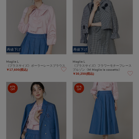
再値下げ
再値下げ
Maglie L
Maglie L
《プラスサイズ》ボーラーレースブラウス
《プラスサイズ》フラワーモチーフレース
ブルゾン《M Maglie le cassetto》
￥17,600(税込)
￥30,250(税込)
60%
50%
OFF
OFF