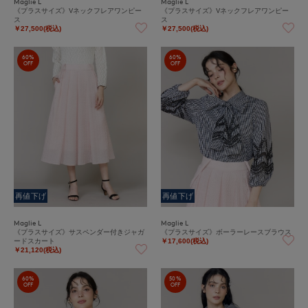
Maglie L
Maglie L
《プラスサイズ》Vネックフレアワンピー
《プラスサイズ》Vネックフレアワンピー
ス
ス
￥27,500(税込)
￥27,500(税込)
60%
60%
OFF
OFF
再値下げ
再値下げ
Maglie L
Maglie L
《プラスサイズ》サスペンダー付きジャガ
《プラスサイズ》ボーラーレースブラウス
ードスカート
￥17,600(税込)
￥21,120(税込)
60%
50%
OFF
OFF