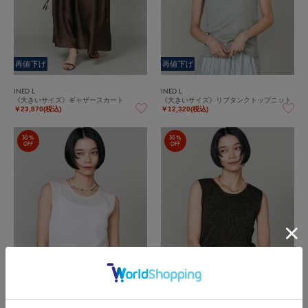
再値下げ
再値下げ
INED L
INED L
《大きいサイズ》ギャザースカート
《大きいサイズ》リブタンクトップニット
￥23,870(税込)
￥12,320(税込)
30%
30%
OFF
OFF
再値下げ
再値下げ
INED L
INED L