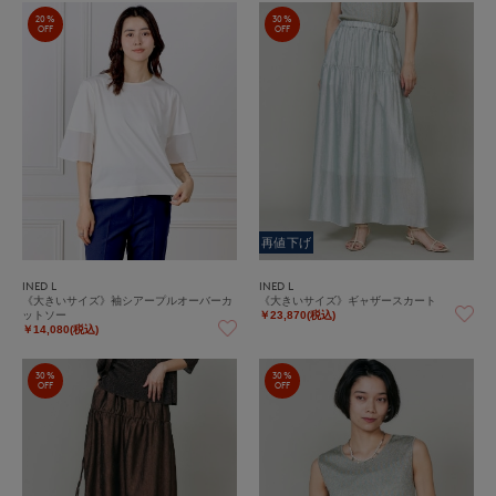
20%
30%
OFF
OFF
再値下げ
INED L
INED L
《大きいサイズ》袖シアープルオーバーカ
《大きいサイズ》ギャザースカート
ットソー
￥23,870(税込)
￥14,080(税込)
30%
30%
OFF
OFF