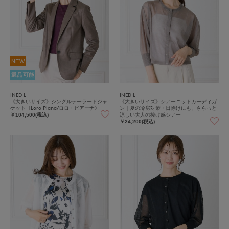
NEW
返品可能
INED L
INED L
《大きいサイズ》シングルテーラードジャ
《大きいサイズ》シアーニットカーディガ
ケット《Loro Piana/ロロ・ピアーナ》
ン｜夏の冷房対策・日除けにも、さらっと
涼しい大人の抜け感シアー
￥104,500(税込)
￥24,200(税込)