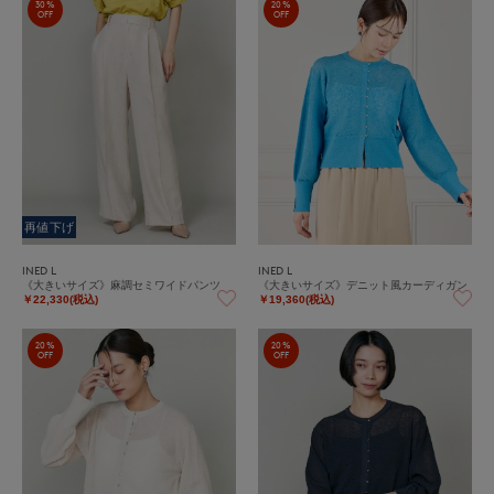
30%
20%
OFF
OFF
再値下げ
INED L
INED L
《大きいサイズ》麻調セミワイドパンツ
《大きいサイズ》デニット風カーディガン
￥22,330(税込)
￥19,360(税込)
20%
20%
OFF
OFF