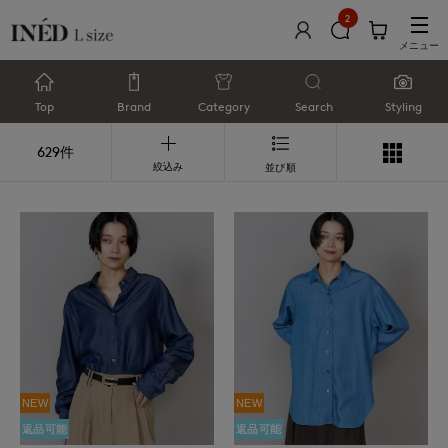
2
メニュー
Top
Brand
Category
Search
Styling
629件
絞込み
並び順
NEW
NEW
返品可能
返品可能