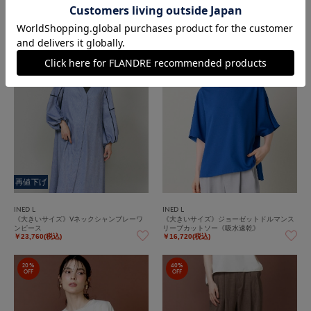
《大きいサイズ》リブタンクトップニット
《大きいサイズ》リブタンクトップニット
￥12,320(税込)
￥12,320(税込)
40%
20%
OFF
OFF
再値下げ
INED L
INED L
《大きいサイズ》Vネックシャンブレーワ
《大きいサイズ》ジョーゼットドルマンス
ンピース
リーブカットソー《吸水速乾》
￥23,760(税込)
￥16,720(税込)
20%
40%
OFF
OFF