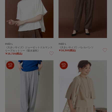
INED L
INED L
《大きいサイズ》ジョーゼットドルマンス
《大きいサイズ》バレルパンツ
リーブカットソー《吸水速乾》
￥16,500(税込)
￥16,720(税込)
40%
40%
OFF
OFF