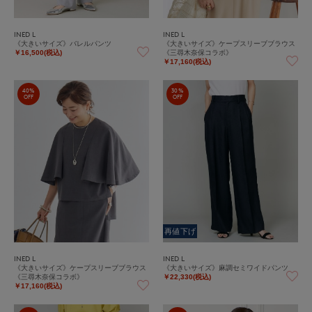
INED L
INED L
《大きいサイズ》バレルパンツ
《大きいサイズ》ケープスリーブブラウス
《三尋木奈保コラボ》
￥16,500(税込)
￥17,160(税込)
40%
30%
OFF
OFF
再値下げ
INED L
INED L
《大きいサイズ》ケープスリーブブラウス
《大きいサイズ》麻調セミワイドパンツ
《三尋木奈保コラボ》
￥22,330(税込)
￥17,160(税込)