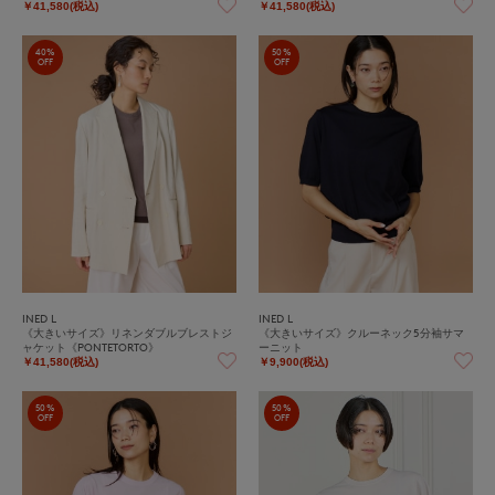
￥41,580(税込)
￥41,580(税込)
40%
50%
OFF
OFF
INED L
INED L
《大きいサイズ》リネンダブルブレストジ
《大きいサイズ》クルーネック5分袖サマ
ャケット《PONTETORTO》
ーニット
￥41,580(税込)
￥9,900(税込)
50%
50%
OFF
OFF