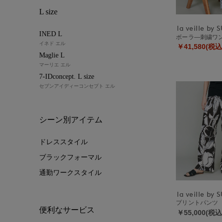
L size
INED L
ボーラ―刺繍
イネド エル
￥41,580(税込
Maglie L
マーリエ エル
7-IDconcept. L size
セブンアイディーコンセプト エル
シーン別アイテム
ドレススタイル
ブラックフォーマル
通勤ワークスタイル
プリントパンツ
便利なサービス
￥55,000(税込