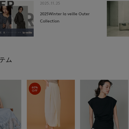
2025.11.25
2025Winter la veille Outer
Collection
テム
60%
OFF