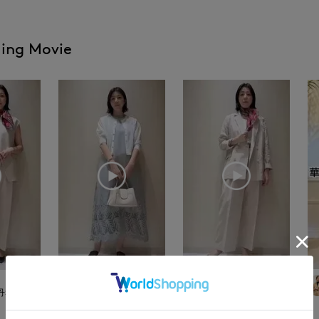
ling Movie
kuro
kuro
新宿伊勢丹SUPERIOR CLOS
UPERIOR CLOSET
新宿伊勢丹SUPERIOR CLOSET
165
cm
165
cm