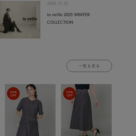
2025.11.12
la veille 2025 WINTER
COLLECTION
一覧を見る
50%
50%
OFF
OFF