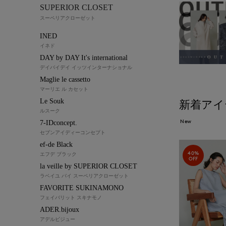
SUPERIOR CLOSET
スーペリアクローゼット
INED
イネド
DAY by DAY It's international
デイバイデイ イッツインターナショナル
Maglie le cassetto
マーリエ ル カセット
Le Souk
新着アイ
ルスーク
New
7-IDconcept.
セブンアイディーコンセプト
ef-de Black
40%
エフデ ブラック
OFF
la veille by SUPERIOR CLOSET
ラベイユ バイ スーペリアクローゼット
FAVORITE SUKINAMONO
フェイバリット スキナモノ
ADER.bijoux
アデルビジュー